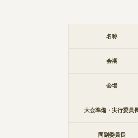
名称
会期
会場
大会準備・実⾏委員
同副委員⻑