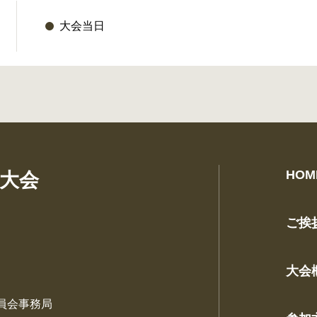
）
大会当日
HOM
回大会
ご挨
大会
員会事務局