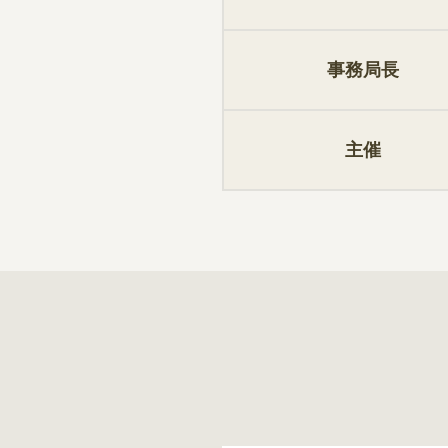
事務局⻑
主催