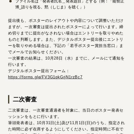
ファイル名は「発表者氏名＿発表題目」とする（例：「能智正
博_語りを視る、黙（しじま）を聴く」）
提出後も、ポスターのレイアウトや内容について調整いただけ
ますが、一次審査は提出されたポスターによって行います。締
め切りまでに提出がなされない場合はエントリーを取りやめた
ものと判断します。また、デジタルポスター提出後にエントリ
ーを取りやめる場合は、下記の「若手ポスター賞担当窓口」ま
でメールでお知らせください。
一次審査の結果は、10月28日（水）までに、メールにて通知を
行います。
デジタルポスター提出フォーム：
https://forms.gle/FV3G1qkGrjN1rzBc7
二次審査
二次審査は、一次審査通過者を対象に、当日のポスター発表セ
ッションをもとに行います。
筆頭発表者は、10月31日(土)及び11月1日(日)のうち、指定され
た時間に必ず在席するようにしてください。指定時間に不在で