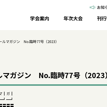
お知
学会案内
年次大会
刊行
ルマガジン No.臨時77号（2023）
マガジン No.臨時77号（2023
マ┃ガ┃
━┛━┛
〓〓〓〓