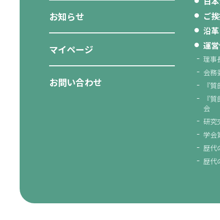
日本
お知らせ
ご挨
沿革
運営
マイページ
理事
会務
お問い合わせ
『質
『質
会
研究
学会
歴代
歴代