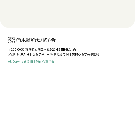
〒113-0033 東京都文京区本郷5-23-13 田村ビル内
公益社団法人日本心理学会 JPASS事務局内 日本質的心理学会事務局
All Copyright © 日本質的心理学会