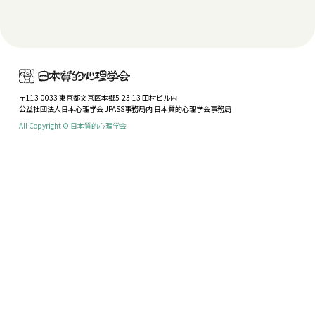
〒113-0033 東京都文京区本郷5-23-13 田村ビル内
公益社団法人日本心理学会 JPASS事務局内 日本質的心理学会事務局
All Copyright © 日本質的心理学会