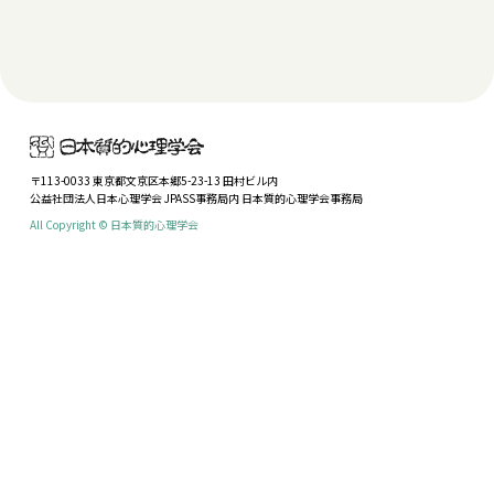
〒113-0033 東京都文京区本郷5-23-13 田村ビル内
公益社団法人日本心理学会 JPASS事務局内 日本質的心理学会事務局
All Copyright © 日本質的心理学会