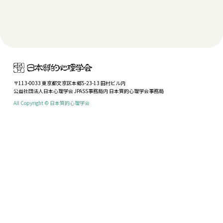
〒113-0033 東京都文京区本郷5-23-13 田村ビル内
公益社団法人日本心理学会 JPASS事務局内 日本質的心理学会事務局
All Copyright © 日本質的心理学会