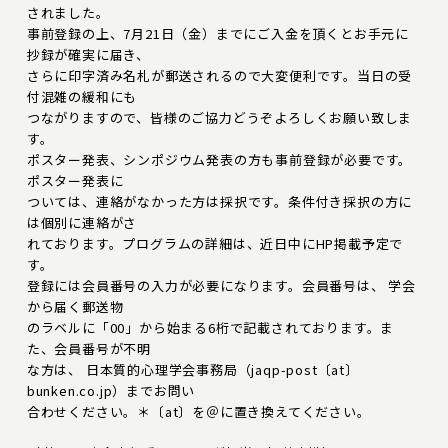
されました。
事前登録の上、7月21日（金）までにご入金を頂くとお手元に
抄録が確実に届き、
さらに印字済み名札が郵送されるので大変便利です。当日の受
付混雑の緩和にも
つながりますので、皆様のご協力どうぞよろしくお願い致しま
す。
ポスター発表、シンポジウム発表の方も事前登録が必要です。
ポスター発表に
ついては、連絡がなかった方は採択です。条件付き採択の方に
は個別に連絡がさ
れております。プログラムの詳細は、近日中にHP掲載予定で
す。
登録には会員番号の入力が必要になります。会員番号は、 学会
から届く郵送物
のラベルに「00」から始まる6桁で記載されております。ま
た、会員番号が不明
な方は、 日本質的心理学会事務局（jaqp-post〔at〕
bunken.co.jp）までお問い
合わせください。＊〔at〕を＠に置き換えてください。