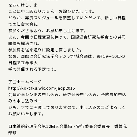
をおかけし、ま
ことに申し訳ありません。お詫びいたします。
どうか、再度スケジュールを調整していただいて、新しい日程
での仙台大会に
参加くださるよう、お願い申し上げます。
また、今回の日程変更に伴って、国際混合研究法学会との共同
開催も解消され、
参加費を従来通りに設定し直しました。
なお、国際混合研究法学会アジア地域会議は、9月19－20日の
日程で立命館大
学で開催される予定です。
学会ホームページ
http://ko-taku.wix.com/jaqp2015
会員企画シンポの申し込み、研究発表申し込み、予約参加申込
みの申し込みペー
ジも、すでに開設しておりますので、申し込みのほどよろしく
お願いいたします。
日本質的心理学会第12回大会準備・実行委員会委員長 香曽我
部琢