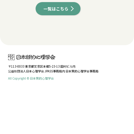
一覧はこちら
〒113-0033 東京都文京区本郷5-23-13 田村ビル内
公益社団法人日本心理学会 JPASS事務局内 日本質的心理学会事務局
All Copyright © 日本質的心理学会