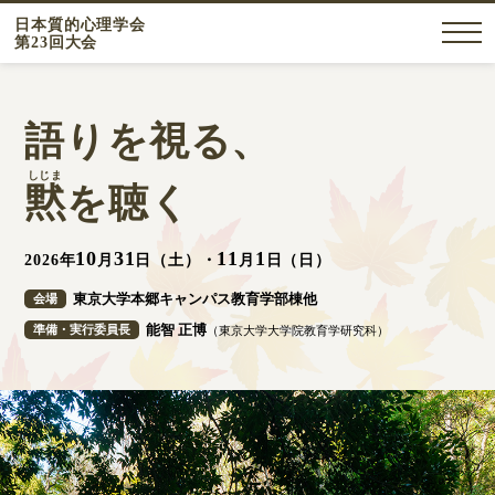
日本質的心理学会
第23回大会
語りを視る、
しじま
黙
を聴く
10
31
11
1
2026年
月
日（土）・
月
日（日）
東京大学本郷キャンパス教育学部棟他
会場
能智 正博
準備・実⾏委員⻑
（東京⼤学⼤学院教育学研究科）