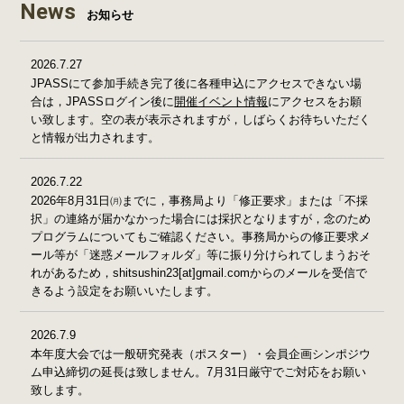
News
お知らせ
2026.7.27
JPASSにて参加手続き完了後に各種申込にアクセスできない場
合は，JPASSログイン後に
開催イベント情報
にアクセスをお願
い致します。空の表が表示されますが，しばらくお待ちいただく
と情報が出力されます。
2026.7.22
2026年8月31日㈪までに，事務局より「修正要求」または「不採
択」の連絡が届かなかった場合には採択となりますが，念のため
プログラムについてもご確認ください。事務局からの修正要求メ
ール等が「迷惑メールフォルダ」等に振り分けられてしまうおそ
れがあるため，shitsushin23[at]gmail.comからのメールを受信で
きるよう設定をお願いいたします。
2026.7.9
本年度大会では一般研究発表（ポスター）・会員企画シンポジウ
ム申込締切の延長は致しません。7月31日厳守でご対応をお願い
致します。