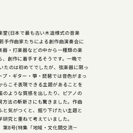
楽堂(日本で最も古い木造様式の音楽
た若手作曲家たちによる創作曲演奏会に
楽器・打楽器などの中から一種類の楽
ら、創作に着手するそうです。一晩で
聴いたのは初めてでしたが、弦楽器に限っ
ープ・ギター・箏・琵琶では音色がまっ
からこそ表現できる主題があることを
笛のような質感を出したり、ピアノの
現方法の斬新さにも驚きました。作曲
ふと気がつくと、掘り下げたい主題と
学研究と重ねて考えていました。
」第8号(特集「地域・文化間交流－