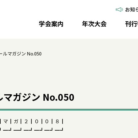
お知
学会案内
年次大会
刊行
ルマガジン No.050
ガジン No.050
┃マ┃ガ┃２┃０┃０┃８┃
┛━┛━┛━┛━┛━┛━┛