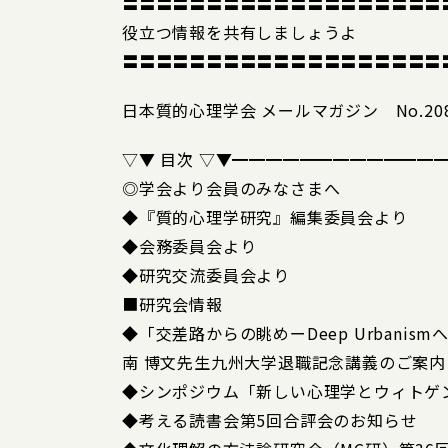
〓〓〓〓〓〓〓〓〓〓〓〓〓〓〓〓〓〓〓
役立つ情報を共有しましょうよ
〓〓〓〓〓〓〓〓〓〓〓〓〓〓〓〓〓〓〓
日本質的心理学会 メールマガジン No.208
▽▼ 目次 ▽▼━━━━━━━━━━━━
◎学会より会員のみなさまへ
◆『質的心理学研究』編集委員会より
◆会務委員会より
◆研究交流委員会より
■研究会情報
◆「交差路からの眺めーDeep Urbanism
南 博文先生九州大学退職記念講義のご案内
◆シンポジウム「新しい心理学とウィトゲ
◆考える読書会第5回合評会のお知らせ