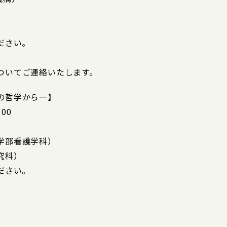
ださい。
ついてご連絡いたします。
の哲学から―】
00
学部看護学科）
究科）
ださい。