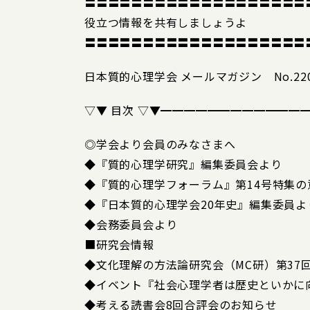
〓〓〓〓〓〓〓〓〓〓〓〓〓〓〓〓〓〓〓
役立つ情報を共有しましょうよ
〓〓〓〓〓〓〓〓〓〓〓〓〓〓〓〓〓〓〓
日本質的心理学会 メールマガジン No.220
▽▼ 目次 ▽▼━━━━━━━━━━━━
◎学会より会員のみなさまへ
◆『質的心理学研究』編集委員会より
◆『質的心理学フォーラム』第14号特集
◆『日本質的心理学会20年史』編集委員よ
◆会務委員会より
■研究会情報
◆文化理解の方法論研究会（MC研）第37
◆イベント『社会心理学者は歴史といかに
◆考える読書会8回合評会のお知らせ