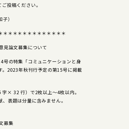
てご投稿ください。
知子）
＊＊＊＊＊＊＊＊＊＊＊＊＊＊
の意見論文募集について
14号の特集「コミュニケーションと身
。2023年秋刊行予定の第15号に掲載
 字× 32 行）で2枚以上～4枚以内。
献、表題は分量に含みません。
文募集