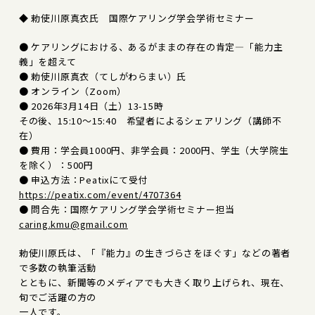
◆ 勅使川原真衣氏 国際ケアリング学会学術セミナー
● ケアリングにおける、あるがままの存在の肯定―「能力主
義」を超えて
● 勅使川原真衣（てしがわらまい）氏
● オンライン（Zoom）
● 2026年3月14日（土）13-15時
その後、15:10～15:40 希望者によるシェアリング（講師不
在）
● 費用：学会員1000円、非学会員：2000円、学生（大学院生
を除く）：500円
● 申込方法：Peatixにて受付
https://peatix.com/event/4707364
● 問合先：国際ケアリング学会学術セミナー担当
caring.kmu@gmail.com
勅使川原氏は、「『能力』の生きづらさをほぐす」などの著者
で多数の執筆活動
とともに、新聞等のメディアでも大きく取り上げられ、現在、
旬でご活躍の方の
一人です。