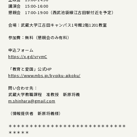
講演会 15:00-16:00
懇親会 17:00-19:00（西武池袋線江古田駅付近を予定）
会場：武蔵大学江古田キャンパス1号館2階1201教室
参加費：無料（懇親会のみ有料）
申込フォーム
https://x.gd/vrymC
「教育と愛国」公式HP
https://www.mbs.jp/kyoiku-aikoku/
問い合わせ先：
武蔵大学教職課程 准教授 新原将義
m.shinhara@gmail.com
（情報提供者 新原将義様）
＊＊＊＊＊＊＊＊＊＊＊＊＊＊＊＊＊＊＊＊＊＊＊＊＊＊＊＊
＊＊＊＊＊