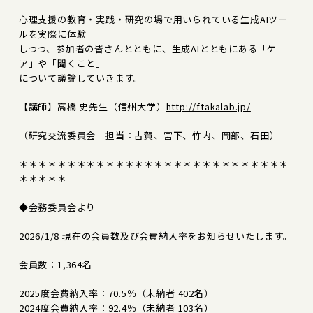
心理支援の教育・実践・研究の場で用いられている生成AIツー
ルを実際に体験
しつつ、参加者の皆さんとともに、生成AIとともにある「ケ
ア」や「聞くこと」
について議論していきます。
【講師】高橋 史先生（信州大学）
http://ftakalab.jp/
（研究交流委員会 担当：古賀、宮下、竹内、岡部、石田）
＊＊＊＊＊＊＊＊＊＊＊＊＊＊＊＊＊＊＊＊＊＊＊＊＊＊＊＊
＊＊＊＊＊
◆会務委員会より
2026/1/8 現在の会員数及び会費納入率をお知らせいたします。
会員数：1,364名
2025度会費納入率：70.5％（未納者 402名）
2024度会費納入率：92.4％（未納者 103名）