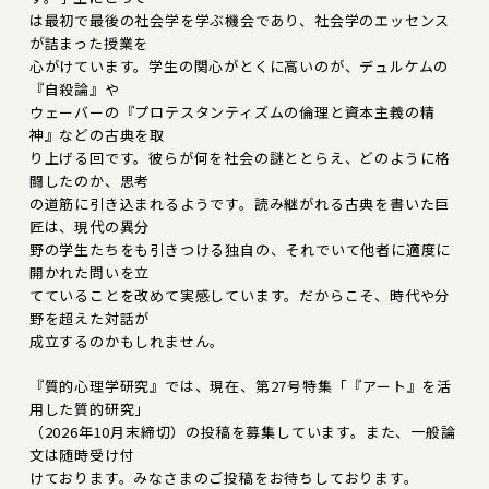
は最初で最後の社会学を学ぶ機会であり、社会学のエッセンス
が詰まった授業を
心がけています。学生の関心がとくに高いのが、デュルケムの
『自殺論』や
ウェーバーの『プロテスタンティズムの倫理と資本主義の精
神』などの古典を取
り上げる回です。彼らが何を社会の謎ととらえ、どのように格
闘したのか、思考
の道筋に引き込まれるようです。読み継がれる古典を書いた巨
匠は、現代の異分
野の学生たちをも引きつける独自の、それでいて他者に適度に
開かれた問いを立
てていることを改めて実感しています。だからこそ、時代や分
野を超えた対話が
成立するのかもしれません。
『質的心理学研究』では、現在、第27号特集「『アート』を活
用した質的研究」
（2026年10月末締切）の投稿を募集しています。また、一般論
文は随時受け付
けております。みなさまのご投稿をお待ちしております。