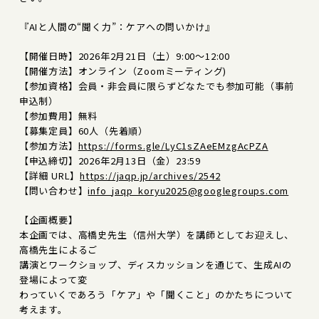
『AIと人間の“聞く力”：ケアへの問いかけ』
【開催日時】2026年2月21日（土）9:00～12:00
【開催方法】オンライン（Zoomミーティング)
【参加資格】会員・非会員に限らずどなたでも参加可能（事前
申込制）
【参加費用】無料
【募集定員】60人（先着順）
【参加方法】
https://forms.gle/LyC1sZAeEMzgAcPZA
【申込締切】2026年2月13日（金）23:59
【詳細 URL】
https://jaqp.jp/archives/2542
【問い合わせ】
info_jaqp_koryu2025@googlegroups.com
【企画概要】
本企画では、高橋史先生（信州大学）を講師としてお迎えし、
高橋先生によるご
講演とワークショップ、ディスカッションを通じて、生成AIの
登場によって変
わっていくであろう「ケア」や「聞くこと」のかたちについて
考えます。