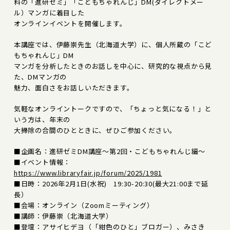
料の「進研ゼミ」「こどもちゃれんじ」DM(ダイレクトメー
ル）マンガに着目した
オンラインイベントを開催します。
本講座では、伊藤崇先生（北海道大学）に、個人所蔵の「こど
もちゃれんじ」DM
マンガを分析したときのお話しを中心に、研究的な視点から見
た、DMマンガの
魅力、面白さをお話しいただきます。
気軽なオンライントークですので、「ちょっと気になる！」と
いう方は、年末の
大掃除の合間のひとときに、ぜひご参加ください。
■企画名：進研ゼミDM講座～第2回・こどもちゃれんじ編～
■イベント情報：
https://www.libraryfair.jp/forum/2025/1981
■日時：2026年2月1日(水祝) 19:30-20:30(最大21:00まで延
長）
■会場：オンライン（Zoomミーティング）
■講師：伊藤崇（北海道大学）
■登壇：アサイヒデヨ（「紺色のひと」ブロガー）、みさき