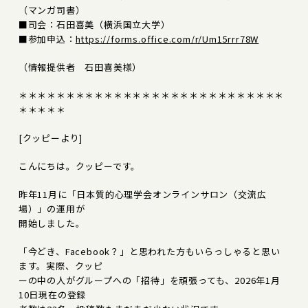
（マンガ司書）
■司会：石田喜美（横浜国立大学）
■参加申込：
https://forms.office.com/r/Um15rrr78W
（情報提供者 石田喜美様）
＊＊＊＊＊＊＊＊＊＊＊＊＊＊＊＊＊＊＊＊＊＊＊＊＊＊＊＊
＊＊＊＊＊
[クッピーより]
こんにちは。クッピーです。
昨年11月に「日本質的心理学会オンラインサロン（交流広
場）」の運用が
開始しました。
「今どき、Facebook？」と思われた方もいらっしゃると思い
ます。実際、クッピ
ーの中の人がグループへの「招待」を頑張っても、2026年1月
10日現在の登録