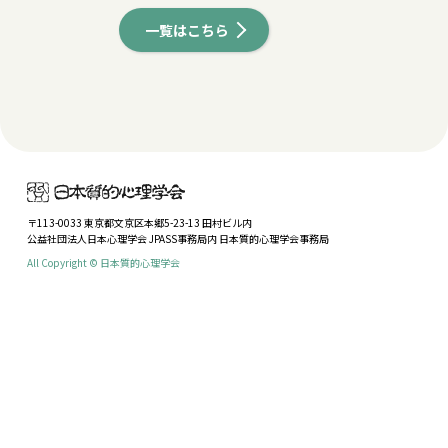
一覧はこちら
〒113-0033 東京都文京区本郷5-23-13 田村ビル内
公益社団法人日本心理学会 JPASS事務局内 日本質的心理学会事務局
All Copyright © 日本質的心理学会