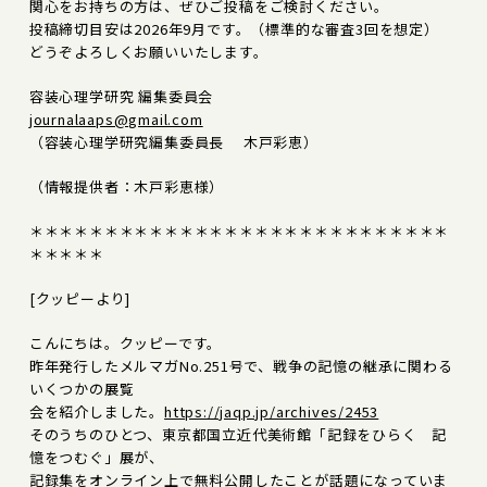
関心をお持ちの方は、ぜひご投稿をご検討ください。
投稿締切目安は2026年9月です。（標準的な審査3回を想定）
どうぞよろしくお願いいたします。
容装心理学研究 編集委員会
journalaaps@gmail.com
（容装心理学研究編集委員長 木戸彩恵）
（情報提供者：木戸彩恵様）
＊＊＊＊＊＊＊＊＊＊＊＊＊＊＊＊＊＊＊＊＊＊＊＊＊＊＊＊
＊＊＊＊＊
[クッピーより]
こんにちは。クッピーです。
昨年発行したメルマガNo.251号で、戦争の記憶の継承に関わる
いくつかの展覧
会を紹介しました。
https://jaqp.jp/archives/2453
そのうちのひとつ、東京都国立近代美術館「記録をひらく 記
憶をつむぐ」展が、
記録集をオンライン上で無料公開したことが話題になっていま