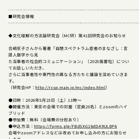
………………………………………………………………………………
■研究会情報
………………………………………………………………………………
◆文化理解の方法論研究会（MC研）第41回研究会のお知らせ
合﨑京子さんから著書「自閉スペクトラム症者のまなざし：言
語人類学から見
た当事者の社会的コミュニケーション」（2025風響社）につい
てお話しいただき、
さらに当事者性や専門性の異なる方たちと議論を深めていきま
す。
（研究会HP：
http://rcsp.main.jp/mc/index.html
）
●日時：2026年5月23日（土）13時～
●開催方法：東京の会場での対面（定員20名）とzoomのハイ
ブリッド
●参加費：無料（会場費の分担あり）
●申込方法：
https://forms.gle/FBdSXG16dDA9UL8P6
会場やzoomアドレスなどは改めてお申し込みの方にお知らせ