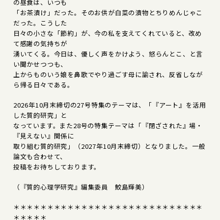
の昼食は、いつも
「お茶漬け」だった。そのお供が白菜の漬物とちりめんじゃこ
だった。こうした
日々の小さな「節約」が、今の私を支えてくれていると、改め
て感謝の気持ちが
湧いてくる。今日は、優しく声をかけよう、怒らんとこ、と言
い聞かせつつも、
上からものいう娘を鼻歌でやり過ごす母に諭され、反省しなが
ら帰る日々である。
2026年10月末締切の27号特集のテーマは、「『アート』を活用
した質的研究」と
なっています。また28号の特集テーマは「『閉ざされた』場・
『見えない』関係に
取り組む質的研究」（2027年10月末締切）となりました。一般
論文も合わせて、
投稿をお待ちしております。
（『質的心理学研究』編集委員 鮫島輝美）
＊＊＊＊＊＊＊＊＊＊＊＊＊＊＊＊＊＊＊＊＊＊＊＊＊＊＊＊
＊＊＊＊＊