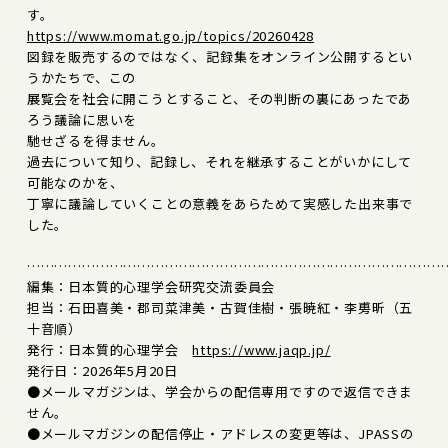
す。
https://www.momat.go.jp/topics/20260428
図録を販売するのではなく、記録集をオンライン公開するとい
うかたちで、この
展覧会を社会に開こうとすること、その判断の裏にあったであ
ろう議論に思いを
馳せざるを得ません。
過去について知り、記録し、それを継承することがいかにして
可能なのかを、
丁寧に議論していくことの意義をあらためて実感した出来事で
した。
………………………………………………………………………………
編集：日本質的心理学会研究交流委員会
担当：石田喜美・郡司菜津美・古賀佳樹・張暁紅・李旉昕（五
十音順）
発行：日本質的心理学会
https://www.jaqp.jp/
発行日：2026年5月20日
●メールマガジンは、学会からの配信専用ですので返信できま
せん。
●メールマガジンの配信停止・アドレスの変更等は、JPASSの