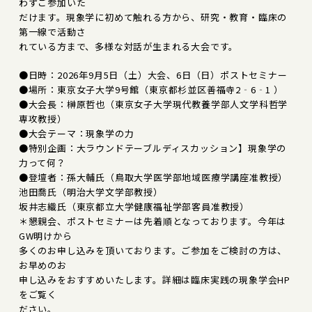
わずご参加いた
だけます。現象学に初めて触れる方から、研究・教育・臨床の
第一線で活動さ
れている方まで、多様な対話が生まれる大会です。
●日時：2026年9月5日（土）大会、6日（日）ポストセミナー
●場所：東京女子大学9号館（東京都杉並区善福寺2‐6‐1 ）
●大会長：榊原哲也（東京女子大学現代教養学部人文学科哲学
専攻教授）
●大会テーマ：現象学の力
●特別企画：大ラウンドテーブルディスカッション】現象学の
力って何？
●登壇者：孫大輔氏（鳥取大学医学部地域医療学講座准教授）
池田喬氏（明治大学文学部教授）
坂井志織氏（東京都立大学健康福祉学部客員准教授）
＊懇親会、ポストセミナーは先着順となっております。今年は
GW明けから
多くのお申し込みを頂いております。ご参加をご検討の方は、
お早めのお
申し込みをおすすめいたします。詳細は臨床実践の現象学会HP
をご覧く
ださい。