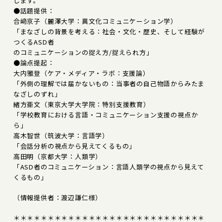
します。
●話題提供：
合﨑京子（麗澤大学：異文化コミュニケーション学）
「まなざしの背景を考える：社会・文化・歴史、そして経験が
つくるASD者
のコミュニケーションの捉え方/捉えられ方」
●論点提起：
大内雅登（ケア・メディア・ラボ：支援論）
「外側の理解では届かないもの：当事者の自己物語からみたま
なざしのずれ」
緒方亜文（東京大学大学院：特別支援教育）
「学校教育における言語・コミュニケーション支援の視点か
ら」
高木智世（筑波大学：言語学）
「会話分析の視点から見えてくるもの」
高田明（京都大学：人類学）
「ASD者のコミュニケーション：言語人類学の視点から見えて
くるもの」
（情報提供者：渡辺謙仁様）
＊＊＊＊＊＊＊＊＊＊＊＊＊＊＊＊＊＊＊＊＊＊＊＊＊＊＊＊