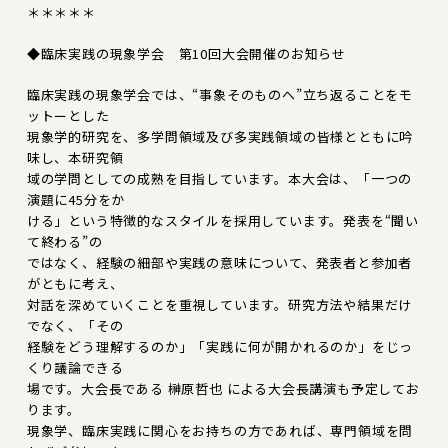
＊＊＊＊＊
◆臨床実践の現象学会 第10回大会開催のお知らせ
臨床実践の現象学会では、“事象そのものへ”立ち返ることをモ
ットーとした
現象学的研究を、多学問領域及び多実践領域の皆様とともに吟
味し、本研究領
域の学問としての成熟を目指しています。本大会は、「一つの
演題に45分をか
ける」という特徴的なスタイルを採用しています。発表を“聞い
て終わる”の
ではなく、経験の細部や実践の意味について、発表者と参加者
がともに考え、
対話を深めていくことを重視しています。研究方法や結果だけ
でなく、「その
経験をどう理解するのか」「実践に何が開かれるのか」をじっ
くり議論できる
場です。大会長である 榊原哲也 による大会長講演も予定してお
ります。
現象学、臨床実践に関心をお持ちの方であれば、専門領域を問