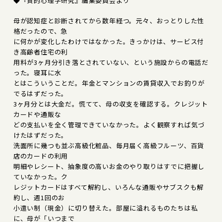
◆『質的心理学研究』編集委員会より
母が認知症と診断されてから数年経つ。元々、おっとりした性
格だったので、急
に何かが変化したわけではなかった。きっかけは、サービス付
き高齢者住宅の利
用料が3ヶ月分引き落とされていない、という施設からの電話だ
った。寝耳に水
とはこういうことだ。年金とマンションの賃貸収入でお釣りが
でるはずだった。
3ヶ月分とは大金だ。慌てて、母の収支を確認する。クレジット
カードや通販な
どの支払いを全く管理できていなかった。よく観察すれば気づ
けたはずだった。
洗面所に幾つも並ぶ高級化粧品、毎月届く高級フルーツ、百貨
店のカードの利用
明細やレシート、抽象度の高いお金のやり取りはすでに把握し
ていなかった。ク
レジットカードはすべて解約し、いろんな通販やサブスクも解
約し、週1回のお
小遣い制（現金）に切り替えた。部屋に溢れるものたちは私
に、母が「いつまで