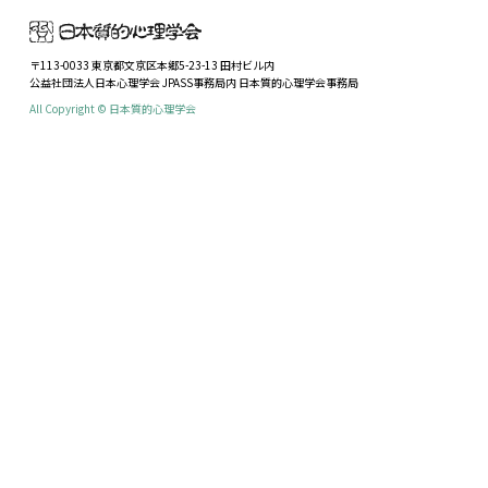
〒113-0033 東京都文京区本郷5-23-13 田村ビル内
公益社団法人日本心理学会 JPASS事務局内 日本質的心理学会事務局
All Copyright © 日本質的心理学会