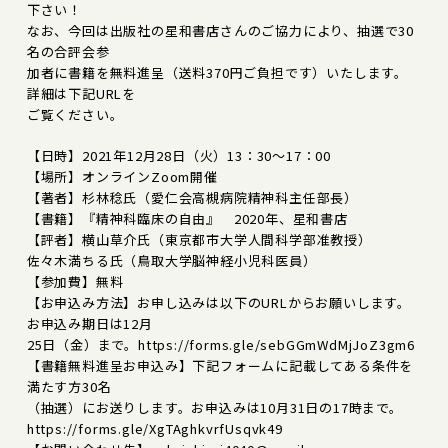
下さい！
なお、今回は出版社の星和書店さんのご協力により、抽選で30
名の合評会参
加者に書籍を無料進呈（送料370円ご負担です）いたします。
詳細は下記URLを
ご覧ください。
【日時】2021年12月28日（火）13：30～17：00
【場所】オンラインZoom開催
【著者】杉林稔氏（愛仁会高槻病院精神科主任部長）
【書籍】『精神科臨床の自由』 2020年、星和書店
【評者】横山草介氏（東京都市大学人間科学部准教授）
佐々木満ちる氏（鳥取大学脳神経小児科医員）
【参加費】無料
【お申込み方法】お申し込みは以下のURLからお願いします。
お申込み期日は12月
25日（金）まで。https://forms.gle/sebGGmWdMjJoZ3gm6
【書籍無料進呈お申込み】下記フォームに記載してある条件を
満たす方30名
（抽選）にお送りします。お申込みは10月31日の17時まで。
https://forms.gle/XgTAghkvrfUsqvk49