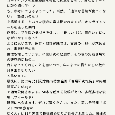
コーディングの変更履歴を相互に見返せるので、異なるテーマ
に取り組む学生で
も、参考にできるようでした。当然、「適当な言葉が出てこな
い」「語彙力のなさ
を痛感する」といった嘆きの声は聞かれますが、オンラインツ
ールを使った共同
作業は、学生間の気づきを促し、「難しいけど、面白い」につ
ながりやすくなった
ように思います。保育・教育実践では、実践の可視化が求めら
れ、実践研究の重
要性も増しています。卒業研究の経験が、その後の実践現場で
の研究的活動の土
台になってくれることを願いつつ、年末までの慌ただしい数か
月を乗り切りたい
と思います。
最後に、第20号発刊記念臨時特集企画「現場研究報告」の掲載
論文がJ-stage
で随時公開されます。50本を超える投稿があり、多種多様な現
場（フィールド）
研究に出会えます。ぜひご覧ください。また、第22号特集「ポ
スト2020 教育の
ゆくえ」は11月末まで投稿締め切りが延長されました。皆様の