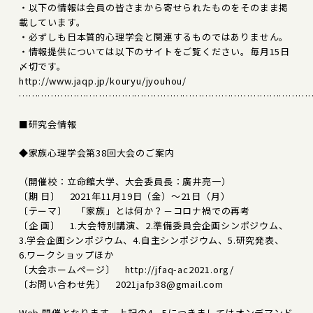
・以下の情報は会員の皆さまから寄せられたものをそのまま掲
載しています。
・必ずしも日本質的心理学会と関連するものではありません。
・情報提供については以下のサイトをご覧ください。毎月15日
〆切です。
http://www.jaqp.jp/kouryu/jyouhou/
………………………………………………………………………………
■研究会情報
◆家族心理学会第38回大会のご案内
（開催校：立命館大学、大会委員長：廣井亮一）
〔期 日〕 2021年11月19日（金）～21日（月）
〔テーマ〕 「家族」とは何か？－コロナ禍での再考
〔企 画〕 1.大会特別講演、2.準備委員会企画シンポジウム、
3.学会企画シンポジウム、4.自主シンポジウム、5.研究発表、
6.ワークショップほか
〔大会ホームページ〕 http://jfaq-ac2021.org/
〔お問い合わせ先〕 2021jafp38@gmail.com
Web 開催となります。上記の4、5につきましてはオンデマンド