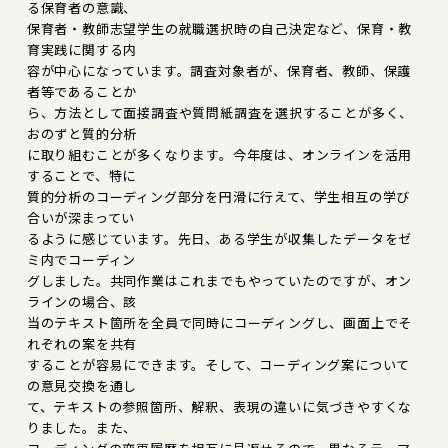
る保育者の意識、
保育者・教師志望学生の就職選択時の自己決定など、保育・教
育実践に関する内
容が中心になっています。調査対象者が、保育者、教師、保護
者等であることか
ら、方法として面接調査や質問紙調査を選択することが多く、
おのずと質的分析
に取り組むことが多くなります。今年度は、オンラインを活用
することで、特に
質的分析のコーディング部分を円滑に行えて、学生相互の学び
合いが深まってい
るように感じています。先日、ある学生が収集したデータをゼ
ミ内でコーディン
グしました。共同作業はこれまでもやっていたのですが、オン
ラインの場合、該
当のテキスト箇所を全員で同時にコーディングし、画面上でそ
れぞれの案を共有
することが容易にできます。そして、コーディング案について
の意見交換を通し
て、テキストの参照箇所、解釈、表現の違いに気づきやすくな
りました。また、