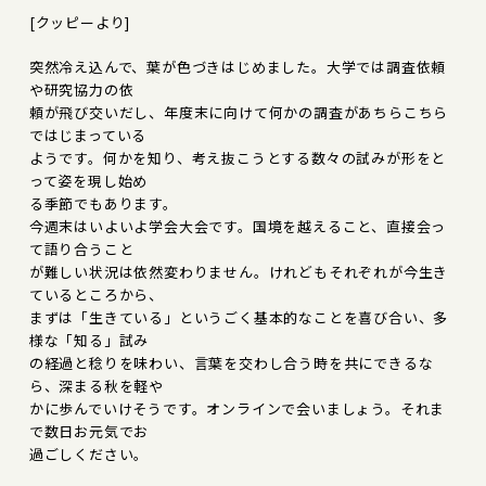
[クッピーより]
突然冷え込んで、葉が色づきはじめました。大学では調査依頼
や研究協力の依
頼が飛び交いだし、年度末に向けて何かの調査があちらこちら
ではじまっている
ようです。何かを知り、考え抜こうとする数々の試みが形をと
って姿を現し始め
る季節でもあります。
今週末はいよいよ学会大会です。国境を越えること、直接会っ
て語り合うこと
が難しい状況は依然変わりません。けれどもそれぞれが今生き
ているところから、
まずは「生きている」というごく基本的なことを喜び合い、多
様な「知る」試み
の経過と稔りを味わい、言葉を交わし合う時を共にできるな
ら、深まる秋を軽や
かに歩んでいけそうです。オンラインで会いましょう。それま
で数日お元気でお
過ごしください。