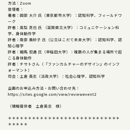
方法：Zoom
登壇者：
著者：岡部 大介 氏（東京都市大学）：認知科学、フィールドワ
ーク
評者：高梨 克也 氏 （滋賀県立大学）：コミュニケーション科
学、身体動作学
評者：南部 美砂子 氏（公立はこだて未来大学）：認知科学、認
知心理学
評者：細馬 宏通 氏（早稲田大学）：複数の人が集まる場所で起
こる身体動作
評者：チサトさん（『ファンカルチャーのデザイン』のインフ
ォーマント）
司会：土倉 英志（法政大学）：社会心理学、認知科学
企画のお申込み方法・お問い合わせ先：
https://sites.google.com/view/reviewevent2
（情報提供者 土倉英志 様）
＊＊＊＊＊＊＊＊＊＊＊＊＊＊＊＊＊＊＊＊＊＊＊＊＊＊＊＊
＊＊＊＊＊