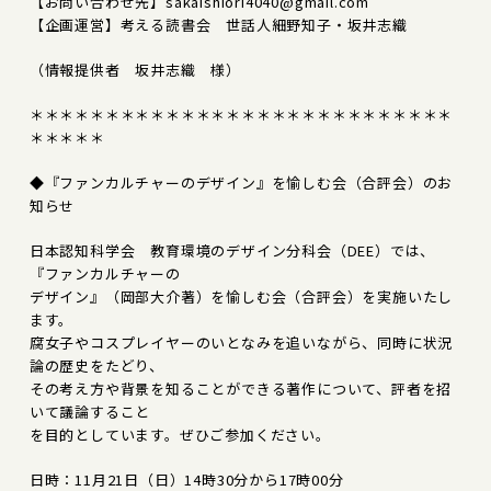
【お問い合わせ先】sakaishiori4040@gmail.com
【企画運営】考える読書会 世話人細野知子・坂井志織
（情報提供者 坂井志織 様）
＊＊＊＊＊＊＊＊＊＊＊＊＊＊＊＊＊＊＊＊＊＊＊＊＊＊＊＊
＊＊＊＊＊
◆『ファンカルチャーのデザイン』を愉しむ会（合評会）のお
知らせ
日本認知科学会 教育環境のデザイン分科会（DEE）では、
『ファンカルチャーの
デザイン』（岡部大介著）を愉しむ会（合評会）を実施いたし
ます。
腐女子やコスプレイヤーのいとなみを追いながら、同時に状況
論の歴史をたどり、
その考え方や背景を知ることができる著作について、評者を招
いて議論すること
を目的としています。ぜひご参加ください。
日時：11月21日（日）14時30分から17時00分