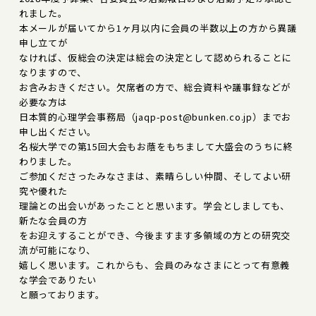
れました。
本メールが届いてから1ヶ月以内に会員の半数以上の方から異議
申し立てが
なければ、仮総会の決定は総会の決定として認められることに
なりますので、
お含みおきください。欠席者の方で、総会資料や議事録などが
必要な方は
日本質的心理学会事務局（jaqp-post@bunken.co.jp）までお
申し出ください。
名桜大学での第15回大会もお蔭をもちまして大盛会のうちに終
わりました。
ご参加くださったみなさまは、素晴らしい仲間、そしてよい研
究や優れた
理論との出会いがあったことと思います。学会としましても、
新たな会員の方
をお迎えすることができ、今後ますます多領域の方との研究交
流が可能になり、
嬉しく思います。これからも、会員のみなさまにとって有意義
な学会でありたい
と願っております。