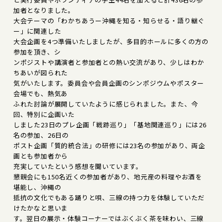
加者となりました。
大会テーマの「わかちあうー沖縄を知る・知らせる・語り継ぐ
ー」に関連した
大会企画を4つ準備いたしましたが、多目的ホールに多くの方の
参加を頂き、シ
ンポジストや講演者と参加者との熱い交流があり、少しはわか
ちあいが図られた
気がいたします。委員会や会員企画のシンポジウムやポスター
会場でも、熱気あ
ふれた討論が展開していたように感じられました。また、今
回、特別に企画いた
しました23日のプレ企画「戦跡巡り」「基地関連巡り」には26
名の参加、26日の
ポスト企画「質的統合法」の研修には23名の参加があり、両企
画とも参加者から
充実していたという感想を聞いています。
懇親会にも150名近くの参加者があり、地元産の料理やお酒を
堪能し、沖縄の
抵抗の文化でもある踊りと唄、三線の持つ力を体験していただ
けたかなと思いま
す。翌日の展示・体験コーナーではぶくぶく茶を味わい、三線