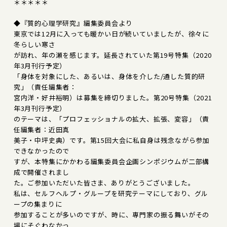
＊＊＊＊＊
◆『質的心理学研究』編集委員会より
東京では12月に入っても暖かい日が続いていましたが、徐々に
冬らしい寒さ
が訪れ、年の瀬を感じます。延長されていた第19号特集（2020
年3月刊行予定）
「身体を対象にした、あるいは、身体を介した/通した質的研
究」（責任編集者：
宮内洋・好井裕明）は募集を締切りました。第20号特集（2021
年3月刊行予定）
のテーマは、「プロフェッショナルの拡大、拡張、変容」（責
任編集者：近田真
美子・中坪史典）です。第15回大会に私自身は残念ながら参加
できなかったので
すが、本特集にかかわる編集委員会企画シンポジウムが二部構
成で開催されまし
た。ご参加いただいた皆さま、ありがとうございました。
私は、セルフヘルプ・グループを研究テーマにしており、グル
ープの集まりに
参加することが多いのですが、時に、専門家の振る舞いがその
場にそぐわなかっ