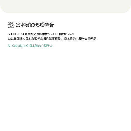
〒113-0033 東京都文京区本郷5-23-13 田村ビル内
公益社団法人日本心理学会 JPASS事務局内 日本質的心理学会事務局
All Copyright © 日本質的心理学会