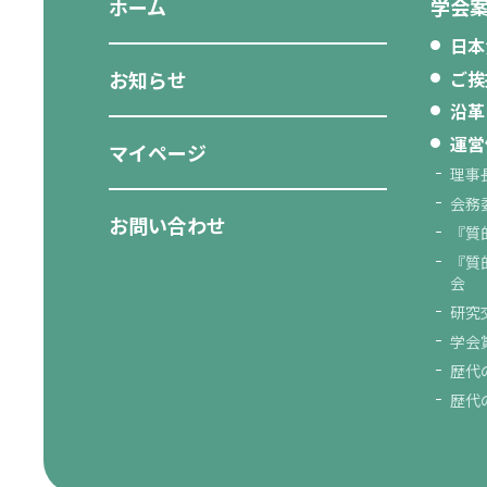
ホーム
学会
日本
お知らせ
ご挨
沿革
運営
マイページ
理事
会務
お問い合わせ
『質
『質
会
研究
学会
歴代
歴代