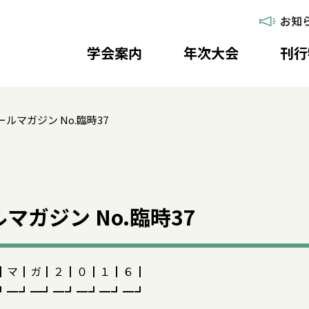
お知
学会案内
年次大会
刊行
ルマガジン No.臨時37
マガジン No.臨時37
┃マ┃ガ┃２┃０┃１┃６┃
┛━┛━┛━┛━┛━┛━┛