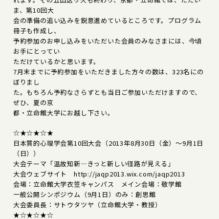
ま、第10回大
会の準備の追い込みを鋭意進めているところです。プログラム
冊子も作成し、
予約参加のお申し込みをいただいた会員のみなさまには、今頃
お手にとってい
ただけているかと思います。
7月末までに予約参加をいただきました方々の数は、323名にの
ぼりまし
た。もちろん予約なさらずとも当日ご参加いただけますので、
ぜひ、夏の京
都・立命館大学にお越し下さい。
☆★☆★☆★
日本質的心理学会第10回大会（2013年8月30日（金）～9月1日
（日））
大会テーマ「温故知新―きっと新しい径路が見える」
大会ウェブサイト http://jaqp2013.wix.com/jaqp2013
会場：立命館大学衣笠キャンパス メイン会場：敬学館
一般公開シンポジウム（9月1日）のみ：創思館
大会委員長：サトウタツヤ（立命館大学・教授）
★☆★☆★☆