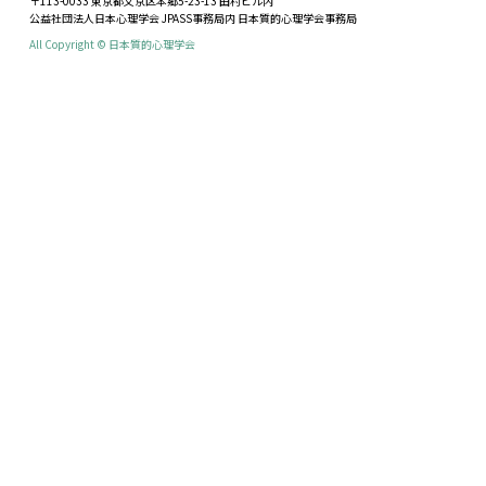
〒113-0033 東京都文京区本郷5-23-13 田村ビル内
公益社団法人日本心理学会 JPASS事務局内 日本質的心理学会事務局
All Copyright © 日本質的心理学会