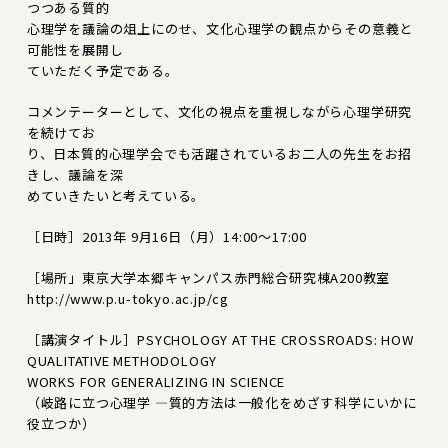
つつある質的
心理学を議論の俎上にのせ、文化心理学の観点からその意義と
可能性を展開し
ていただく予定である。
コメンテーターとして、文化の視点を重視しながら心理学研究
を続けてお
り、日本質的心理学会でも活躍されているお二人の先生をお招
きし、議論を深
めていきたいと考えている。
［日時］2013年 9月16日（月）14:00～17:00
［場所」東京大学本郷キャンパス赤門総合研究棟A200教室
http://www.p.u-tokyo.ac.jp/cg
［講演タイトル］PSYCHOLOGY AT THE CROSSROADS: HOW
QUALITATIVE METHODOLOGY
WORKS FOR GENERALIZING IN SCIENCE
（岐路に立つ心理学 ―質的方法は一般化をめざす科学にいかに
役立つか）