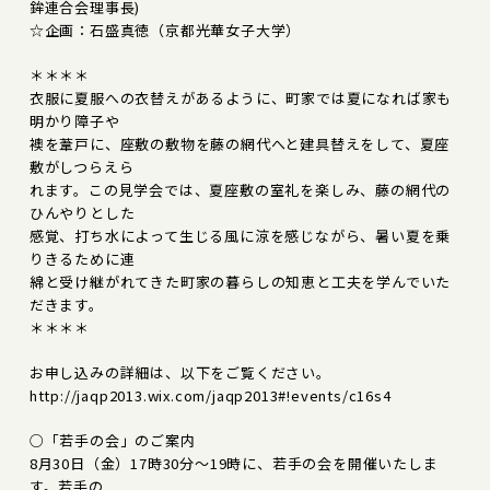
鉾連合会理事長)
☆企画：石盛真徳（京都光華女子大学）
＊＊＊＊
衣服に夏服への衣替えがあるように、町家では夏になれば家も
明かり障子や
襖を葦戸に、座敷の敷物を藤の網代へと建具替えをして、夏座
敷がしつらえら
れます。この見学会では、夏座敷の室礼を楽しみ、藤の網代の
ひんやりとした
感覚、打ち水によって生じる風に涼を感じながら、暑い夏を乗
りきるために連
綿と受け継がれてきた町家の暮らしの知恵と工夫を学んでいた
だきます。
＊＊＊＊
お申し込みの詳細は、以下をご覧ください。
http://jaqp2013.wix.com/jaqp2013#!events/c16s4
○「若手の会」のご案内
8月30日（金）17時30分～19時に、若手の会を開催いたしま
す。若手の