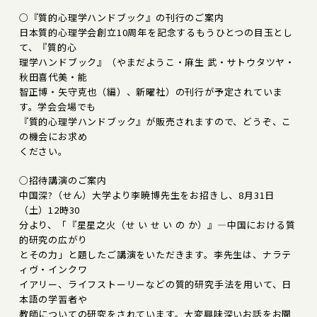
○『質的心理学ハンドブック』の刊行のご案内
日本質的心理学会創立10周年を記念するもうひとつの目玉とし
て、『質的心
理学ハンドブック』（やまだようこ・麻生 武・サトウタツヤ・
秋田喜代美・能
智正博・矢守克也（編）、新曜社）の刊行が予定されていま
す。学会会場でも
『質的心理学ハンドブック』が販売されますので、どうぞ、こ
の機会にお求め
ください。
○招待講演のご案内
中国深?（せん）大学より李暁博先生をお招きし、8月31日
（土）12時30
分より、「『星星之火（せ い せ い の か）』―中国における質
的研究の広がり
とその力」と題したご講演をいただきます。李先生は、ナラテ
ィヴ・インクワ
イアリー、ライフストーリーなどの質的研究手法を用いて、日
本語の学習者や
教師についての研究をされています。大変興味深いお話をお聞