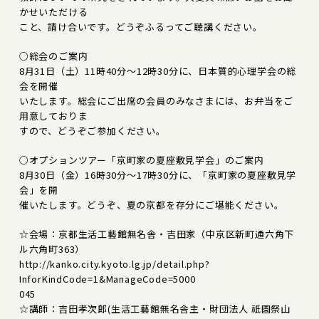
かせいただける
こと、請け合いです。どうぞふるってご聴講ください。
○総会のご案内
8月31日（土）11時40分～12時30分に、日本質的心理学会の総
会を開催
いたします。総会にご出席の会員のみなさまには、お弁当をご
用意しておりま
すので、どうぞご参加ください。
○オプションツアー「京町家の夏座敷見学会」のご案内
8月30日（金）16時30分～17時30分に、「京町家の夏座敷見学
会」を開
催いたします。どうぞ、夏の京都を存分にご堪能ください。
☆会場：京都生活工藝館無名舎・吉田家（中京区新町通六角下
ル六角町363）
http://kanko.city.kyoto.lg.jp/detail.php?
InforKindCode=1&ManageCode=5000
045
☆講師：吉田孝次郎(生活工藝館無名舎主・財団法人 祇園祭山