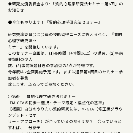
◆研究交流委員会より: 「質的心理学研究法セミナー第6回」の
お知らせ
●今年もやります！『質的心理学研究法セミナー』
研究交流委員会は会員の技能習得ニーズに答えるべく、『質的
心理学研究法セ
ミナー』を開催しています。
このセミナー企画は、(1)長時間（4時間以上）の講習、(2)事前
登録制の少人
数、(3)事前課題付きの参加型の3点が特徴です。
今年度は2企画実施予定です。まずは通算第6回目のセミナー参
加者を募集
致します。ふるってご参加ください。
○第6回 質的心理学研究法セミナー
『M-GTAの初歩―選択・テーマ設定・焦点化の基準』
【概要】自分のやりたい質的研究には、M-GTA（修正版グラウ
ンデッド・セオ
リー・アプローチ）が合っているのだろうか？ 合っていると
すれば、「分析テ