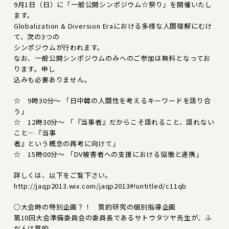
9月1日（日）に「一般公開シンポジウム☆祭り」を開催いたし
ます。
Globalization & Diversion Eraにおける多様な人間理解にむけ
て、次の3つの
シンポジウムが行われます。
なお、一般公開シンポジウムのみへのご参加は無料となってお
ります。申し
込みも必要ありません。
☆ 9時30分～ 「日中韓の人間性を考えるキーワードを語り合
う」
☆ 12時30分～ 「『当事者』だからこそ語れること、語れない
こと―『当事
者』という概念の再考に向けて」
☆ 15時00分～ 「DV被害者への支援における協働と連携」
詳しくは、以下をご覧下さい。
http://jaqp2013.wix.com/jaqp2013#!untitled/c11qb
○大会時の特別企画？！ 質的研究の個別指導企画
第10回大会準備委員会の委員長であるサトウタツヤ先生が、ふ
だんは質的