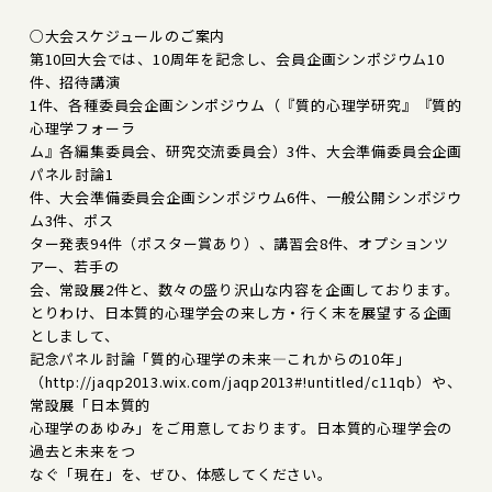
○大会スケジュールのご案内
第10回大会では、10周年を記念し、会員企画シンポジウム10
件、招待講演
1件、各種委員会企画シンポジウム（『質的心理学研究』『質的
心理学フォーラ
ム』各編集委員会、研究交流委員会）3件、大会準備委員会企画
パネル討論1
件、大会準備委員会企画シンポジウム6件、一般公開シンポジウ
ム3件、ポス
ター発表94件（ポスター賞あり）、講習会8件、オプションツ
アー、若手の
会、常設展2件と、数々の盛り沢山な内容を企画しております。
とりわけ、日本質的心理学会の来し方・行く末を展望する企画
としまして、
記念パネル討論「質的心理学の未来―これからの10年」
（http://jaqp2013.wix.com/jaqp2013#!untitled/c11qb）や、
常設展「日本質的
心理学のあゆみ」をご用意しております。日本質的心理学会の
過去と未来をつ
なぐ「現在」を、ぜひ、体感してください。