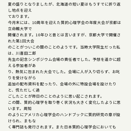
夏の盛りとなりましたが、北海道の短い夏はもうすでに折り返
し地点を迎え
ております。
今月末には、10周年を迎えた質的心理学会の年度大会が京都は
立命館大学で
開催されます。10年ひと昔とは言いますが、京都大学で開催さ
れた第1回大会
のことがついこの間のことのようです。当時大学院生だった私
は、川喜田二郎
先生の記念シンポジウム会場の責任者でした。予想を遥かに超
える参加者があ
り、熱気に包まれた大会でした。会場に人が入り切らず、お叱
りを受けながら
追加の配布資料を配ったり、会場の外に特設会場を設けたり
と、慌ただしく過
ごしたことが昨日のことのように思い起こされます。
この間、質的心理学を取り巻く状況も大きく変化したように思
います。周知
のようにアメリカ心理学会のハンドブックに質的研究の章が設
けられ、まもな
く専門誌も発行されます。また日本質的心理学会においても