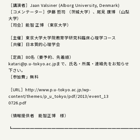
［講演者］Jaan Valsiner (Alborg University, Denmark)
［コメンテーター］伊藤 哲司 （茨城大学）、尾見 康博 （山梨
大学）
［司会］能智 正博 （東京大学）
［主催］東京大学大学院教育学研究科臨床心理学コース
［共催］日本質的心理学会
［定員］80名（要予約、先着順）
katari@p.u-tokyo.ac.jpまで、氏名・所属・連絡先をお知らせ
下さい。
［参加費」無料
［URL］http://www.p.u-tokyo.ac.jp/wp-
content/themes/p_u_tokyo/pdf/2013/event_13
0726.pdf
（情報提供者 能智正博 様）
┗━━━━━━━━━━━━━━━━━━━━━━━━━━━━━