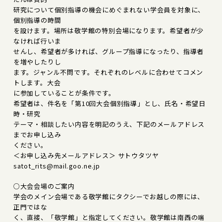
研究について個別指導の機会にめぐまれない学会員を対象に、
個別指導の時間
を設けます。場所は敬学館の特別会場になります。希望者が少
なければ行いま
せんし、希望者が多ければ、グループ指導になったり、指導者
を増やしたりし
ます。ジャンル不問です。それぞれのレベルに合わせてコメン
トします。大会
に参加していることが条件です。
希望者は、件名を「第10回大会個別指導」とし、氏名・希望日
時・研究
テーマ・相談したい内容を明記のうえ、下記のメールアドレス
までお申し込み
ください。
＜お申し込み先メールアドレス＞ サトウタツヤ
satot_rits@mail.goo.ne.jp
○大会会場のご案内
学会のメイン会場である敬学館にタクシーでお越しの際には、
正門ではな
く、直接、「敬学館」と指定してください。敬学館は南西の端