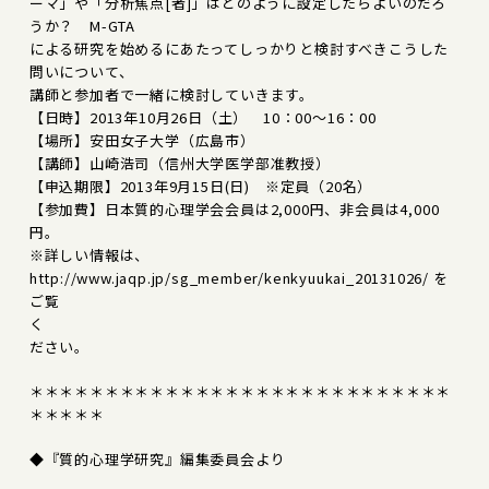
ーマ」や「分析焦点[者]」はどのように設定したらよいのだろ
うか？ M-GTA
による研究を始めるにあたってしっかりと検討すべきこうした
問いについて、
講師と参加者で一緒に検討していきます。
【日時】2013年10月26日（土） 10：00～16：00
【場所】安田女子大学（広島市）
【講師】山崎浩司（信州大学医学部准教授）
【申込期限】2013年9月15日(日) ※定員（20名）
【参加費】日本質的心理学会会員は2,000円、非会員は4,000
円。
※詳しい情報は、
http://www.jaqp.jp/sg_member/kenkyuukai_20131026/ を
ご覧
く
ださい。
＊＊＊＊＊＊＊＊＊＊＊＊＊＊＊＊＊＊＊＊＊＊＊＊＊＊＊＊
＊＊＊＊＊
◆『質的心理学研究』編集委員会より