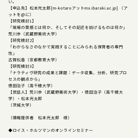
い。
【申込先】松本光太郎[m-kotaroアットmx.ibaraki.ac.jp] （ア
ットを@に）
【研究検討1】
「現場の質感とは何か、そしてその記述を妨げるものは何か」
荒川歩（武蔵野美術大学）
【研究検討2】
「わからなさのなかで実践することにみられる保育者の専門
性」
古賀松香（京都教育大学）
【研究検討3】
「ナラティヴ研究の成果と課題：データ収集、分析、研究プロ
セスの観点から」
徳田治子（高千穂大学）
【世話人】荒川歩（武蔵野美術大学）・徳田治子（高千穂大
学）・松本光太郎
（茨城大学）
（情報提供者 松本光太郎 様）
◆ロイス・ホルツマンのオンラインセミナー