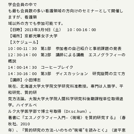
学会会員の中で
も最も会員数の多い看護領域の方向けのセミナーとして開催し
ますが、看護領
域以外の方でも参加可能です。
【日時】2013年3月9日（土） 10：00-16：00
【場所】京都光華女子大学
【スケジュール】
10：00-11：30 第1部 参加者の自己紹介と事前課題の発表
12：30-14：00 第2部 講師による講義 エスノグラフィーの
概説
14：00-14：30 コーヒーブレイク
14：30-16：00 第3部 ディスカッション 研究設問の立て方
【講師】小田博志
現在、北海道大学大学院文学研究科准教授。専門は人類学、平
和研究、質的研
究方法論。大阪大学大学院人間科学研究科後期課程単位取得退
学。ハイデルベ
ルク大学医学部で博士号取得（Dr.sc.hum）。
著書に『エスノグラフィー入門–〈現場〉を質的研究する』（春
秋社、2010
年）、『質的研究の方法–いのちの“現場”を読みとく』（波平恵