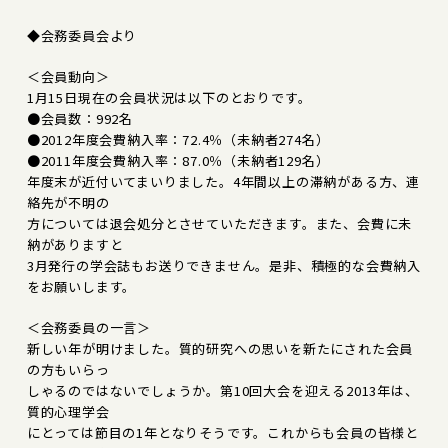
◆会務委員会より
＜会員動向＞
1月15日現在の会員状況は以下のとおりです。
●会員数：992名
●2012年度会費納入率：72.4％（未納者274名）
●2011年度会費納入率：87.0％（未納者129名）
年度末が近付いてまいりました。4年間以上の滞納がある方、連
絡先が不明の
方については退会処分とさせていただきます。また、会費に未
納がありますと
3月発行の学会誌もお送りできません。是非、積極的な会費納入
をお願いします。
＜会務委員の一言＞
新しい年が明けました。質的研究への思いを新たにされた会員
の方もいらっ
しゃるのではないでしょうか。第10回大会を迎える2013年は、
質的心理学会
にとっては節目の1年となりそうです。これからも会員の皆様と