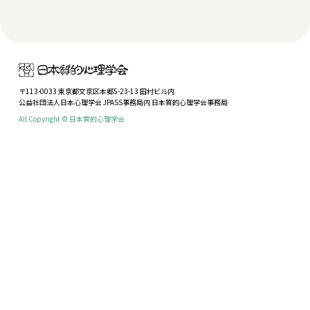
〒113-0033 東京都文京区本郷5-23-13 田村ビル内
公益社団法人日本心理学会 JPASS事務局内 日本質的心理学会事務局
All Copyright © 日本質的心理学会