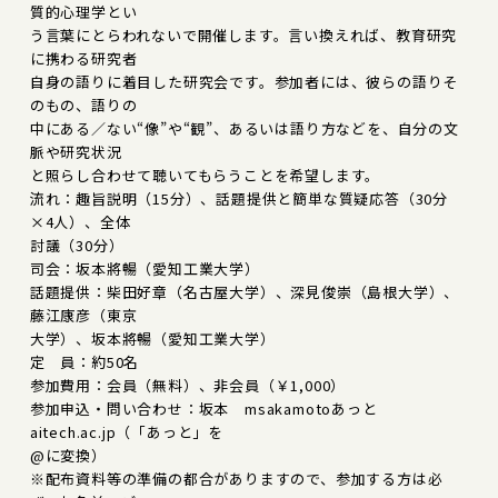
質的心理学とい
う言葉にとらわれないで開催します。言い換えれば、教育研究
に携わる研究者
自身の語りに着目した研究会です。参加者には、彼らの語りそ
のもの、語りの
中にある／ない“像”や“観”、あるいは語り方などを、自分の文
脈や研究状況
と照らし合わせて聴いてもらうことを希望します。
流れ：趣旨説明（15分）、話題提供と簡単な質疑応答（30分
×4人）、全体
討議（30分）
司会：坂本將暢（愛知工業大学）
話題提供：柴田好章（名古屋大学）、深見俊崇（島根大学）、
藤江康彦（東京
大学）、坂本將暢（愛知工業大学）
定 員：約50名
参加費用：会員（無料）、非会員（￥1,000）
参加申込・問い合わせ：坂本 msakamotoあっと
aitech.ac.jp（「あっと」を
@に変換）
※配布資料等の準備の都合がありますので、参加する方は必