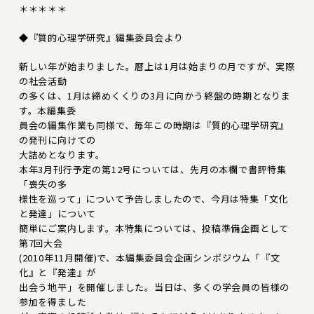
＊＊＊＊＊
◆『質的心理学研究』編集委員会より
新しい年が始まりました。暦上は1月は始まりの月ですが、実際
の社会活動
の多くは、1月は締めくくりの3月に向かう終盤の時期となりま
す。本編集委
員会の編集作業も同様で、毎年この時期は『質的心理学研究』
の発刊に向けての
大詰めとなります。
本年3月刊行予定の第12号については、先月の本欄で書評特集
「喪失の多
様性を巡って」について予告しましたので、今月は特集「文化
と発達」について
簡単にご案内します。本特集については、投稿準備企画として
第7回大会
(2010年11月開催)で、本編集委員会企画シンポジウム「『文
化』と『発達』が
出会う地平」を開催しました。当日は、多くの学会員の皆様の
参加を得ました