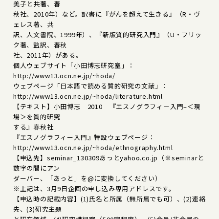
美子と共著、春
秋社、2010年）など。訳書に『がんを超えて生きる』（R・ヴ
ェレス著、共
訳、人文書院、1999年）、『新版質的研究入門』（U・フリッ
ク著、監訳、春秋
社、2011年）がある。
個人ウェブサイト「小田博志研究室」：
http://www13.ocn.ne.jp/~hoda/
ウェブページ「日本語で読める質的研究の文献」：
http://www13.ocn.ne.jp/~hoda/literature.html
【テキスト】小田博志 2010 『エスノグラフィー入門–＜現
場＞を質的研究
する』春秋社
『エスノグラフィー入門』特設ウェブページ：
http://www13.ocn.ne.jp/~hoda/ethnography.html
【申込先】seminar_130309あっとyahoo.co.jp（※seminarと
数字の間にアン
ダーバー、「あっと」を@に変換してください）
※上記は、3月9日企画の申し込み専用アドレスです。
【申込時の記載内容】(1)氏名と所属（無所属でも可）、(2)連絡
先、(3)研究主題