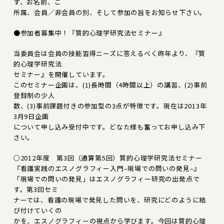
ず、お名前、ご
所属、会員／非会員の別、そして参加の旨をお知らせ下さい。
●参加者募集中！『質的心理学研究法セミナー』
当委員会は会員の技能習得ニーズに答えるべく昨年より、『質
的心理学研究法
セミナー』を開催しています。
このセミナー企画は、(1)長時間（4時間以上）の講習、(2)事前
登録制の少人
数、(3)事前課題付きの参加型の3点が特徴です。現在は2013年
3月9日企画
について申し込み受付中です。どなた様も奮ってお申し込み下
さい。
○2012年度 第3回（通算第5回）質的心理学研究法セミナー
『看護実践のエスノグラフィー入門–現場での問いの発見–』
「現場での問いの発見」はエスノグラフィー研究の出発点で
す。第3回セミ
ナーでは、看護の現場で発見した問いを、研究にどのように結
び付けていくの
かを、エスノグラフィーの視点から学びます。今回は質的心理