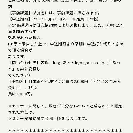
と研究領域、(4)研究構想案（500字程度）、(5)会員/非会員の
別
【事前課題】参加者には、事前課題が課されます。
【申込期限】2013年1月31日(木) ※定員（20名）
※定員超過時は研究構想案により選抜します。また、大幅に定
員を超過する申
込みがあった場合、
HP等で予告した上で、申込期限より早期に申込打ち切りとさせ
て頂く場合が
あります。
【問い合わせ先】古賀 kogaあっとkyokyo-u.ac.jp（「あっ
と」を@に変換し
てください）
【登録料】日本質的心理学会会員は2,000円（学会との同時入
会も可）、非会
員は4,000円。
※セミナーに関して、課題が十分なレベルで達成されたと認定
された方には、
セミナー受講に関する修了証を郵送します。
＊＊＊＊＊＊＊＊＊＊＊＊＊＊＊＊＊＊＊＊＊＊＊＊＊＊＊＊