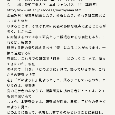
会 場：愛知工業大学 本山キャンパス 3F 講義室1
http://www.ait.ac.jp/access/motoyama.html
企画趣旨：授業を観察したり、分析したり、それを研究成果と
してまとめた
りすることは、それぞれの研究者の多様な視点によるところが
多く、しかも単
に評論するのではなく研究として醸成させる必要性もあり、こ
れらは、授業を
研究する際の乗り越えるべき「壁」になることがあります。一
線で活躍する研
究者は、これまでの研究で「何を」「どのように」見て、語っ
てきたのか、現在
の研究で「何を」「どのように」見て、語っているのか、これ
からの研究で「何
を」「どのように」見ようとして、語ろうとしているのか、と
いう点は、授業研
究の初学者のみならず、授業研究に携わる者にとっては、とて
も興味深い点で
しょう。本研究会では、研究者が授業、教師、子どもの何をど
のように見て、
どのように語って、他者と共有するのかということに着目し、