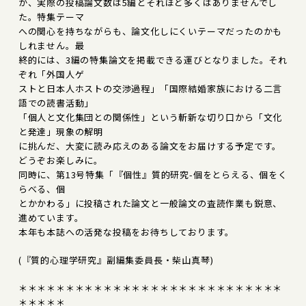
が、実際の投稿論文数は5編とそれほど多くはありませんでし
た。特集テーマ
への関心を持ちながらも、論文化しにくいテーマだったのかも
しれません。最
終的には、3編の特集論文を掲載できる運びとなりました。それ
ぞれ「外国人ゲ
ストと日本人ホストの交渉過程」「国際結婚家族における二言
語での読書活動」
「個人と文化集団との関係性」という斬新な切り口から「文化
と発達」現象の解明
に挑んだ、大変に読み応えのある論文をお届けする予定です。
どうぞお楽しみに。
同時に、第13号特集「『個性』質的研究-個をとらえる、個をく
らべる、個
とかかわる」に投稿された論文と一般論文の査読作業も鋭意、
進めています。
本年も本誌への活発な投稿をお待ちしております。
(『質的心理学研究』副編集委員長・柴山真琴)
＊＊＊＊＊＊＊＊＊＊＊＊＊＊＊＊＊＊＊＊＊＊＊＊＊＊＊＊
＊＊＊＊＊