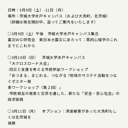
日時：3月9日（土）-11日（月）
場所：茨城大学水戸キャンパス（および大洗町、北茨城）
（詳細は現在検討中、追ってご案内をいたします）
○3月9日（土）午後 茨城大学水戸キャンパス集合
震災ＷＧ研究会 東日本大震災にあたって：質的心理学のこれ
までとこれから
○3月10日（日） 茨城大学水戸キャンパス
「大クロスロード大会」
-防災と支援を考える市民参加ワークショップ
「あつまる、まじわる、つながる ?地域のサステナ活動をつな
ぐポスター発
表ワークショップ（第２回）」
-市民相互の発表と交流を通した、新たな「安全・安心社会」の
探求実践
○3月11日（月） オプション：津波被害があった大洗町もし
くは北茨城を
視察