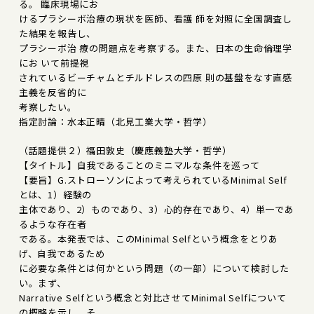
る。 臨床現場にお
けるプラシーボ治療の現状を医師、看護 師を対照に全国調査し
た結果を報告し、
プラシーボ治 療の問題点を考察する。また、日本の生命倫理学
にお いて前提視
されているビーチャムとチルドレスの四原 則の基盤をなす直感
主義を反省的に
考察したい。
指定討論：水本正晴（北見工業大学・哲学）
（話題提供２）福田敦史（慶應義塾大学・哲学）
【タイトル】自我であることのミニマルな条件を巡って
【要旨】G.ストローソンによって考えられているMinimal Self
とは、1）経験の
主体であり、2）ものであり、3）心的存在であり、4）単一であ
るような存在者
である。本発表では、このMinimal Selfという概念をとりあ
げ、自我であるため
に必要な条件とは何かという問題（の一部）について検討した
い。まず、
Narrative Selfという概念と対比させてMinimal Selfについて
の概略を示し、そ