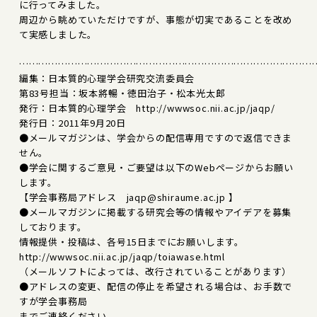
に行ってみました。
周辺から眺めていただけですが、事態が切実であることを改め
て実感しました。
………………………………………………………………………………
編集：日本質的心理学会研究交流委員会
第83号担当：坂本將暢・徳田治子・松本光太郎
発行：日本質的心理学会 http://wwwsoc.nii.ac.jp/jaqp/
発行日：2011年9月20日
●メールマガジンは、学会からの配信専用ですので返信できま
せん。
●学会に関するご意見・ご要望は以下のWebページからお願い
します。
【学会事務局アドレス jaqp@shiraume.ac.jp 】
●メールマガジンに掲載する研究会等の情報やアイデアを募集
しております。
情報提供・投稿は、各号15日までにお願いします。
http://wwwsoc.nii.ac.jp/jaqp/toiawase.html
（メールソフトによっては、改行されていることがあります）
●アドレスの変更、配信の停止を希望される場合は、お手数で
すが学会事務局
までご連絡ください。