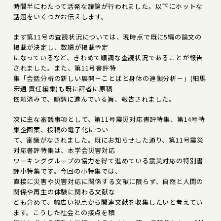
時間半にわたって活発な議論が行われました。以下にホットな
話題をいくつかお伝えします。
まず第11号の査読状況については、現時点で既に5編の論文の
掲載が決定し、数編が掲載予定
になっているなど、きわめて順調な査読状況であることが報告
されました。また、第11号書評特
集「会話分析の新しい展開－ことばと身体の連鎖分析－」(細馬
宏通 責任編集)も既に評者に原稿
依頼済みで、順調に進んでいる旨、報告されました。
次に主な審議事項として、第11号震災対応書評特集、第14号特
集企画案、投稿の電子化につい
て、審議がなされました。既にお知らせした通り、第11号震災
対応書評特集は、本学会災害対応
ワーキンググループの協力を得て進めている震災対応の特別書
評小特集です。今回の小特集では、
直接に災害や災害対応に関係する文献に限らず、自然と人間の
関係や再生の体験に関わる文献な
ども含めて、幅広い視点から関連文献を収集したいと考えてい
ます。こうした社会との接点を積