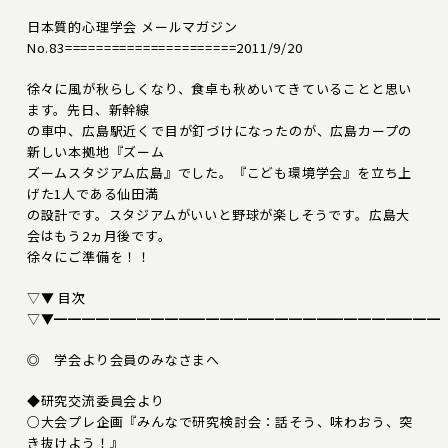
日本質的心理学会 メールマガジン
No.83======================2011/9/20
徐々に風が秋らしくなり、食卓も秋めいてきていることと思い
ます。先日、新幹線
の車中、広島駅近くで目が釘づけになったのが、広島カープの
新しい本拠地『ズーム
ズームスタジアム広島』でした。『こども環境学会』を立ち上
げた1人である仙田満
の設計です。スタジアムがいいと野球が楽しそうです。広島大
会はもう2ヵ月後です。
徐々にご準備を！！
▽▼ 目次
▽▼━━━━━━━━━━━━━━━━━━━━━━━━━━━━
◎ 学会より会員のみなさまへ
◆研究交流委員会より
○大会プレ企画『みんなで研究検討会：話そう、味わおう、突
き抜けよう！』