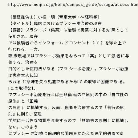
http://www.meiji.ac.jp/koho/campus_guide/suruga/access.htm
（話題提供１）小松 明（帝京大学・神経科学）
【タイトル】臨床におけるプラシーボ治療の現在
【要旨】プラシーボ（偽薬）は治験で実薬に対する対 照として
使用され、現在
では被験者からインフォーム ドコンセント（I.C.）を得た上で
行われる。一方、
臨 床現場ではプラシーボ効果をねらって「薬」として患 者に与
薬する、治療を
目的とした使用法がある（プラ シーボ治療）。プラシーボ治療
は患者本人に知
られる と意味を失う処置であるためI.C.の取得が困難であ る。
I.C.の取得なし
でプラシーボ治療を行えば生命倫 理の四原則の中の『自立性の
原則』と『正義
の原則』 に抵触する。反面、患者を治療するので『善行の原
則』に則り、薬理
学的に不活性な物質を与薬するので 『無加害の原則』に抵触し
ない。このよう
にプラシー ボ治療は倫理的な問題をかかえた医学的処置であ