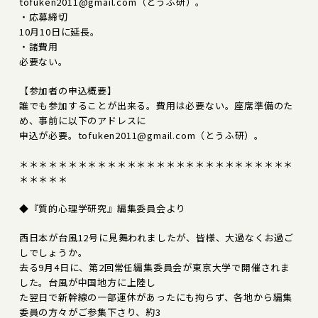
tofuken2011@gmail.com（とうふ研）。
・応募締切
10月10日に延長。
・諸費用
必要ない。
【参加者の申込概要】
誰でも参加することが出来る。費用は必要ない。座席準備のた
め、事前に以下のアドレスに
申込が必要。tofuken2011@gmail.com（とうふ研）。
＊＊＊＊＊＊＊＊＊＊＊＊＊＊＊＊＊＊＊＊＊＊＊＊＊＊＊＊
＊＊＊＊＊
◆『質的心理学研究』編集委員会より
西日本が台風12号に見舞われましたが、皆様、大過なくお過ご
しでしょうか。
去る9月4日に、第2回常任編集委員会が東京大学で開催されま
した。台風が中国地方に上陸し
た翌日で新幹線の一部運休があったにも拘らず、各地から編集
委員の方々がご参集下さり、約3