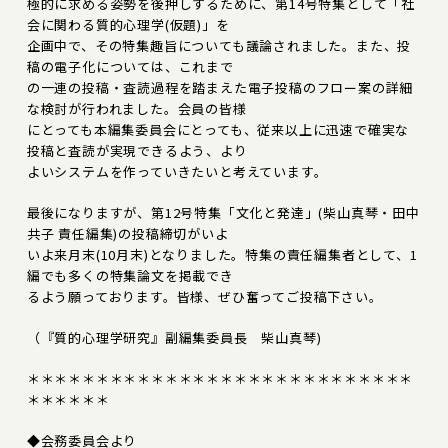
極的に求める姿勢を後押しするために、第14号特集として「社
会に関わる質的心理学(仮題)」を
企画中で、その特集趣旨についても議論されました。また、投
稿の電子化については、これまで
の一連の投稿・査読過程を踏まえた電子投稿のフロー案の詳細
な検討が行われました。会員の皆様
にとっても本編集委員会にとっても、従来以上に迅速で確実な
投稿と査読が実現できるよう、より
よいシステムを作っていきたいと考えています。
最後になりますが、第12号特集「文化と発達」(柴山真琴・田中
共子 責任編集)の投稿締切がいよ
いよ来月末(10月末)となりました。特集の責任編集者として、1
編でも多くの特集論文を掲載でき
るよう願っております。皆様、ぜひ奮ってご投稿下さい。
（『質的心理学研究』副編集委員長 柴山真琴)
＊＊＊＊＊＊＊＊＊＊＊＊＊＊＊＊＊＊＊＊＊＊＊＊＊＊＊＊
＊＊＊＊＊＊
◆会務委員会より