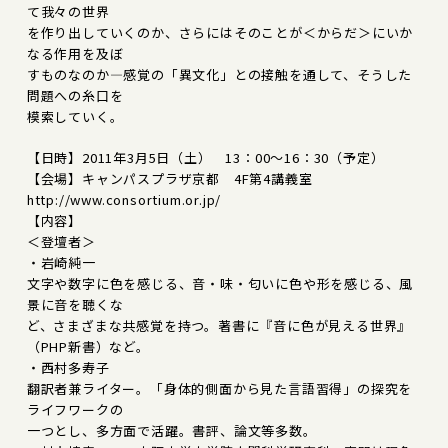
て我々の世界
を作り出していくのか、さらにはそのことが＜からだ＞にいか
なる作用を及ぼ
すものなのか―感覚の「異文化」との接触を通して、そうした
問題への糸口を
模索していく。
【日時】2011年3月5日（土） 13：00～16：30（予定）
【会場】キャンパスプラザ京都 4F第4講義室
http://www.consortium.or.jp/
【内容】
＜登壇者＞
・岩崎純一
文字や数字に色を感じる、音・味・匂いに色や形を感じる、風
景に音を聴くな
ど、さまざまな共感覚を持つ。著書に『音に色が見える世界』
（PHP新書）など。
・西村多寿子
翻訳者兼ライター。「身体的側面から見た言語習得」の探究を
ライフワークの
一つとし、多方面で活躍。書評、論文等多数。