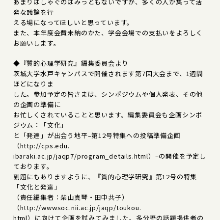
あまりはしゃぐのはみっともないですが、多くの人が集って活
発な議論を行
える場になってほしいと思っています。
また、本年度会費未納のかた、学会会場での支払いをよろしく
お願いします。
◆『質的心理学研究』編集委員会より
茨城大学水戸キャンパスで開催されます第7回大会まで、1週間
ほどになりま
した。参加予定の皆さまは、シンポジウムや個人発表、その他
の企画の準備に
お忙しくされていることと思います。編集委員会も企画シンポ
ジウム：「文化」
と「発達」が出会う地平–第12号特集への投稿準備企画
（http://cps.edu.
ibaraki.ac.jp/jaqp7/program_details.html）–の開催を予定し
ております。
副題にもありますように、『質的心理学研究』第12号の特集
「文化と発達」
（責任編集者：柴山真琴・田中共子）
（http://wwwsoc.nii.ac.jp/jaqp/toukou.
html）に向けて企画を試みてみました。多分野の話題提供者の