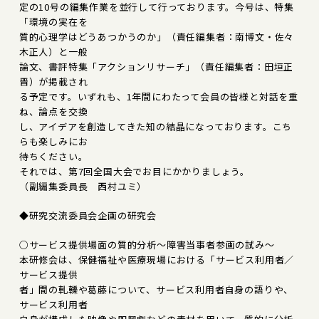
定の10号の編集作業を並行して行っております。今号は、特集
「環境の実在を
質的心理学はどうあつかうのか」（責任編集者：南博文・佐々
木正人）と一般
論文、書評特集「アクションリサーチ」（責任編集者：田垣正
晋）が掲載され
る予定です。いずれも、1年間にわたって会員の皆様と対話を重
ね、論点を交換
し、アイデアを創造してきた知の結晶になっております。こち
らも楽しみにお
待ちください。
それでは、第7回全国大会でお目にかかりましょう。
（副編集委員長 西村ユミ）
◆研究交流委員会企画の研究会
○サービス提供場面の質的分析～障害当事者参画の試み～
本研修会は、保健福祉や医療現場における「サービス利用者／
サービス提供
者」間の軋轢や葛藤について、サービス利用者自身の語りや、
サービス利用者