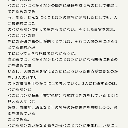
＜ことば＞は＜からだ＞の働きに基礎を持つものとして発展し
てきたものであ
る。また、どんなに＜ことば＞の世界が発展したとしても、人
は最終的にはこ
の＜からだ＞でもって生きるほかない。そうした事実を忘れ、
＜ことば＞の世
界にのみ研究者の目が向くとすれば、それは人間の生に迫ろう
とする質的心理
学にとって大きな危機ではなかろうか。
当企画では、＜からだ＞と＜ことば＞がいかなる関係にあるの
かを改めて問
い直し、人間の生を捉えるためにどういった視点が重要なのか
を、3人のパネリ
ストの講演を手掛かりにして考えていく。3人に共通するのは、
＜からだ＞と
＜ことば＞が特異（非定型的）な結びつき方をしているように
見える人々（共
感覚、自閉症、幼児など）の独特の感覚世界を参照しつつ、思
索を進めている
ことである。
＜からだ＞のいかなる働きから＜ことば＞が生まれ、いかにし