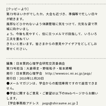
………………………………………………………………………………
[クッピーより］
第73号はいかがでしたか。大会も近づき、準備等で忙しい日々
が続きます。
風邪などひかれないよう体調管理に気をつけて、元気な姿で茨
城に向かいまし
ょう。今後も見やすく、役に立つメルマガ目指して、いろいろ
工夫を重ねてい
きたいと思います。皆さまからの意見やアイデアをどしどしお
寄せください。
………………………………………………………………………………
編集：日本質的心理学会研究交流委員会
第73号担当：大倉得史・野坂祐子・坂本將暢
発行：日本質的心理学会 http://wwwsoc.nii.ac.jp/jaqp/
発行日：2010年11月20日
●メールマガジンは、学会からの配信専用ですので返信できま
せん。
●学会に関するご意見・ご要望は以下のWebページからお願い
します。
【学会事務局アドレス jaqp@shiraume.ac.jp 】