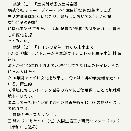
□ 講演（１）「生活財が語る生活空間」
株式会社 シィー・ディー・アイ 主任研究員 加藤ゆうこ氏
生活財調査は30年にわたり、暮らしにおいての“モノの保
有”と“その配置”
に関心を寄せてきた。生活財配置の“遷移”の例を紹介し、暮ら
しの変化を探
ってみたい。
□ 講演（２）「トイレの変革：昔から未来まで」
TOTO（株）レストルーム事業部ウォシュレット生産本部 林 良
祐氏
欧米から100年以上遅れて水洗化してきた日本のトイレ。そこ
に日本人はたっ
た10年間でトイレ文化を改革し、今では世界の最先端を走って
いる。衛生的
で環境に優しいトイレを世界の方々にご使用頂くことで地球環
境を守りたい。
変革して来たトイレ文化とその最新技術をTOTO の商品を通し
て紹介する。
□ 質疑とディスカッション
□ 終わりにあたって（社）人間生活工学研究センター（HQL）
【参加申し込み】