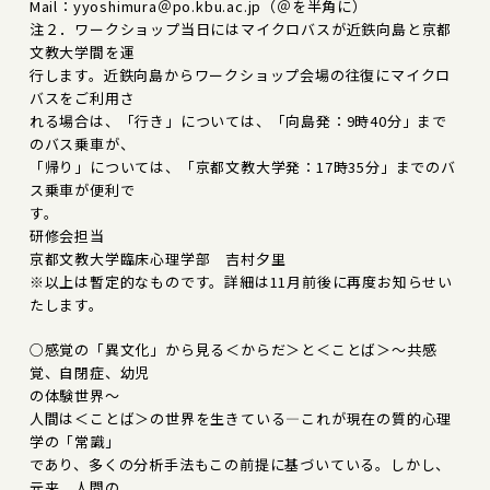
Mail：yyoshimura＠po.kbu.ac.jp（＠を半角に）
注２．ワークショップ当日にはマイクロバスが近鉄向島と京都
文教大学間を運
行します。近鉄向島からワークショップ会場の往復にマイクロ
バスをご利用さ
れる場合は、「行き」については、「向島発：9時40分」まで
のバス乗車が、
「帰り」については、「京都文教大学発：17時35分」までのバ
ス乗車が便利で
す。
研修会担当
京都文教大学臨床心理学部 吉村夕里
※以上は暫定的なものです。詳細は11月前後に再度お知らせい
たします。
○感覚の「異文化」から見る＜からだ＞と＜ことば＞～共感
覚、自閉症、幼児
の体験世界～
人間は＜ことば＞の世界を生きている―これが現在の質的心理
学の「常識」
であり、多くの分析手法もこの前提に基づいている。しかし、
元来、人間の