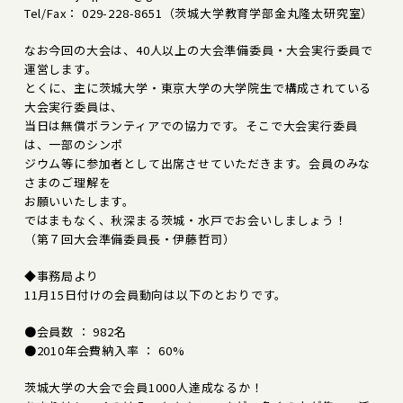
Tel/Fax： 029-228-8651（茨城大学教育学部金丸隆太研究室）
なお今回の大会は、40人以上の大会準備委員・大会実行委員で
運営します。
とくに、主に茨城大学・東京大学の大学院生で構成されている
大会実行委員は、
当日は無償ボランティアでの協力です。そこで大会実行委員
は、一部のシンポ
ジウム等に参加者として出席させていただきます。会員のみな
さまのご理解を
お願いいたします。
ではまもなく、秋深まる茨城・水戸でお会いしましょう！
（第７回大会準備委員長・伊藤哲司）
◆事務局より
11月15日付けの会員動向は以下のとおりです。
●会員数 ： 982名
●2010年会費納入率 ： 60%
茨城大学の大会で会員1000人達成なるか！