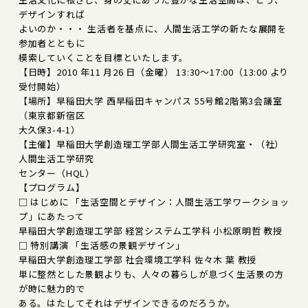
デザインすれば
よいのか・・・ 生活者を基点に、人間生活工学の新たな展開を
参加者とともに
模索していくことを目標といたします。
【日時】2010 年11 月26 日（金曜） 13:30～17:00（13:00 より
受付開始）
【場所】早稲田大学 西早稲田キャンパス 55号館2階第3会議室
（東京都新宿区
大久保3-4-1）
【主催】早稲田大学創造理工学部人間生活工学研究室・（社）
人間生活工学研究
センター（HQL）
【プログラム】
□ はじめに 「生活空間とデザイン：人間生活工学ワークショッ
プ」にあたって
早稲田大学創造理工学部 経営システム工学科 小松原明哲 教授
□ 特別講演 「生活感の景観デザイン」
早稲田大学創造理工学部 社会環境工学科 佐々木 葉 教授
単に整然とした景観よりも、人々の暮らしが息づく生活景の方
が時に魅力的で
ある。はたしてそれはデザインできるのだろうか。