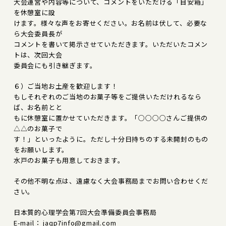
大会運営や内容等について、コメントをいただける「目安箱」
を休憩室に設
けます。様々な声をお寄せください。お名前は伏して、必要な
ら大会委員長が
コメントを書いて掲示させていただきます。いただいたコメン
トは、次回大会
委員会にも引き継ぎます。
６）ご当地お土産を歓迎します！
もしそれぞれのご当地のお菓子等をご提供いただけれるなら
ば、お名前とと
もに休憩室に置かせていただきます。「○○○○さんご提供の
△△のお菓子で
す！」といったように。ただし十分日持ちのする未開封のもの
をお願いします。
水戸のお菓子も用意しておきます。
その他不明な点は、遠慮なく大会事務局までお問い合わせくだ
さい。
日本質的心理学会第7回大会準備委員会事務局
E-mail： jaqp7info@gmail.com