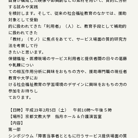
自身が構成した映像や即興劇などの素材を用いて、質的に分析
する試みや実践
を検討します。そして、従来の社会福祉教育のなかでは、援助
対象として受動
的に扱われてきた「利用者」（人）と、教育手段として補助的
に扱われてきた
「教材」（モノ）に焦点をあてて、サービス場面の質的研究方
法を考察して行
きたいと思います。
保健福祉・医療現場のサービス利用者と提供者間の日々の葛藤
や軋轢につい
ての相互作用分析に興味をおもちの方や、援助専門職の現任者
教育や大学にお
ける社会福祉教育の学習環境のデザインに興味をおもちの方の
参加をお待ちし
ております。
【日時】平成23年2月5日（土） 午前10時～午後５時
【場所】京都文教大学 指月ホール＆介護演習室
【内容】
第一部
シンポジウム「障害当事者とともに行うサービス提供場面の質