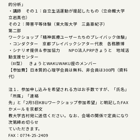
的分析」
・講師 その１：自立生活運動が提起したもの（立命館大学
立岩真也）
その２：障害平等体験（東大阪大学 三島亜紀子）
第二部
ワークショップ「精神医療ユーザーたちのプレイバック体験」
・コンダクター 京都プレイバックシアター代表 各務勝博
・シナリオ提供＆参加協力 NPO法人PRPきょうと 地域活
動支援センター
（III型） きょうとWAKUWAKU座のメンバー
【参加費】日本質的心理学会員は無料、非会員は300円（資料
代）
注１．参加申し込みを希望される方はお手数ですが、「氏名」
「所属」「連絡
先」と「2月5日KBUワークショップ参加希望」と明記したFAX
かメールを京都文
教大学吉村宛に送信ください。なお、会場の関係で定員になり
次第締め切らせ
ていただきます。
FAX：0774-25-2409