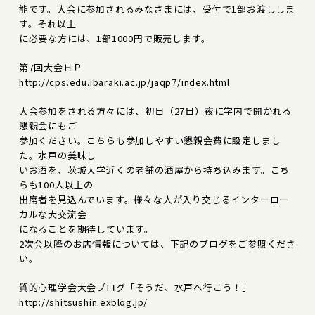
能です。大会に参加されるみなさまには、受付で1部お渡ししま
す。それ以上
に必要な方には、1部1000円で販売します。
第7回大会ＨＰ
http://cps.edu.ibaraki.ac.jp/jaqp7/index.html
大会参加をされる方々には、初日（27日）夜に学内で開かれる
懇親会にもご
参加ください。こちらも参加しやすい懇親会費に設定しまし
た。水戸の美味し
いお酒を、茨城大学近くの老舗の酒屋から持ち込みます。こち
らも100人以上の
出席者を見込んでいます。様々な人が入り交じるインターロー
カルな大交流会
になることを期待しています。
2次会以降のお店情報については、下記のブログをご参照くださ
い。
質的心理学会大会ブログ「そうだ、水戸へ行こう！」
http://shitsushin.exblog.jp/