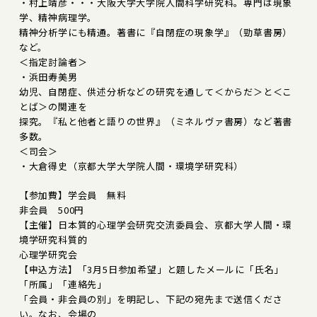
・村上靖彦・・・大阪大学大学院人間科学研究科。専門は現象
学、精神病理学。
精神分析学にも精通。著書に『自閉症の現象学』（勁草書房）
など。
＜指定討論者＞
・浜田寿美男
幼児、自閉症、供述分析などの研究を通して＜からだ＞と＜こ
とば＞の関連を
探究。『私と他者と語りの世界』（ミネルヴァ書房）など著書
多数。
＜司会＞
・大倉得史（京都大学大学院人間・環境学研究科）
【参加費】学会員 無料
非会員 500円
【主催】日本質的心理学会研究交流委員会、京都大学人間・環
境学研究科質的
心理学研究会
【申込方法】「3月5日参加希望」と題したメールに「氏名」
「所属」「連絡先」
「会員・非会員の別」を明記し、下記の宛先まで送信くださ
い。なお、会場の