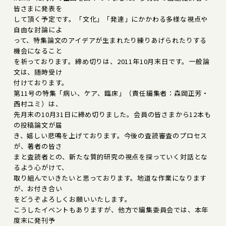
皆さまに発表を
して頂く予定です。「文化」「発達」にかかわる多様な視点や
自由な討論によ
って、特集論文のアイデアが生まれたり練りあげられたりする
機会になること
を祈っております。締め切りは、2011年10月末日です。一般論
文は、随時受け
付けております。
第11号の特集「病い、ケア、臨床」（責任編集者：森岡正芳・
西村ユミ）は、
先月末の10月31日に締め切りました。会員の皆さまから12本も
の投稿論文が届
き、嬉しい悲鳴を上げております。今後の査読審査のプロセス
が、著者の皆さ
まと査読者との、新たな質的研究の視点を探っていく対話とな
るよう心がけて、
取り組んでいきたいと思っております。地道な作業になります
が、お付き合い
をどうぞよろしくお願いいたします。
こうしたイベントもありますが、他方で編集委員会では、本年
度末に発刊予