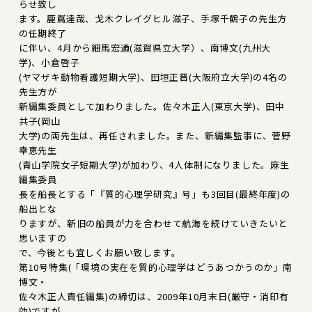
らせ致し
ます。鹿嶌達哉、戈木クレイグヒル滋子、手塚千鶴子の先生方
の任期終了
に伴い、4月から細馬宏通(滋賀県立大学）、南博文(九州大
学)、小倉啓子
(ヤマザキ動物看護短期大学)、田垣正晋(大阪府立大学)の4名の
先生方が
新編集委員として加わりました。佐々木正人(東京大学)、田中
共子(岡山
大学)の両先生は、再任されました。また、新編集監事に、菅野
幸恵先生
(青山学院女子短期大学)が加わり、4人体制になりました。麻生
編集委員
長を船長とする「『質的心理学研究』号」も3回目(最終年度)の
船出とな
りますが、新旧の船員が力を合わせて航海を続けていきたいと
思いますの
で、今後とも宜しくお願い致します。
第10号特集(「環境の実在を質的心理学はどうあつかうのか」南
博文・
佐々木正人責任編集)の締切は、2009年10月末日(厳守・消印有
効)ですが、