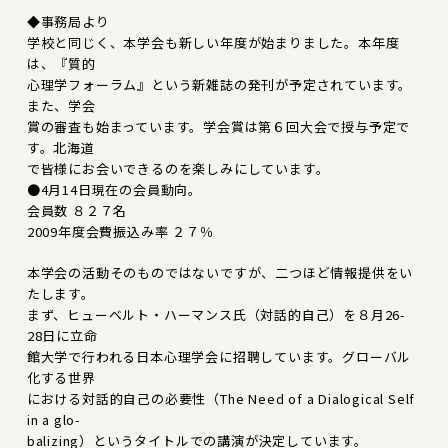
◆事務局より
学校と同じく、本学会も新しい年度が始まりました。本年度
は、『質的
心理学フォーラム』という新雑誌の発刊が予定されています。
また、学会
賞の審査も始まっています。学会賞は第６回大会で授与予定で
す。北海道
で皆様にお会いできるのを楽しみにしています。
●4月14日現在の会員動向。
会員数 ８２７名
2009年度会費振込み率 ２７％
本学会の活動そのものではないですが、二つほど情報提供をい
たします。
まず、ヒューベルト・ハーマンス氏（対話的自己）を８月26-
28日に立命
館大学で行われる日本心理学会に招聘しています。グローバル
化する世界
における対話的自己の必要性（The Need of a Dialogical Self
in a glo-
balizing）というタイトルでの講演が決定しています。