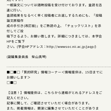
一般論文については随時投稿を受け付けております。査読を迅
速に行い、
査読結果をなるべく早く投稿者にお返しするためにも、「投稿
論文原稿作
成の手引き(改訂版)」をご熟読の上、「チェックリスト」を添
付してご投
稿下さるよう、お願い致します。詳細につきましては、本学会
HPをご覧下
さい。(学会HPアドレス：http://wwwsoc.nii.ac.jp/jaqp/)
(副編集委員長 柴山真琴)
………………………………………………………………………………
■□■□「質的研究」情報コーナー＜情報提供は、15日までに
お願いします＞
□■□
【注意！】情報提供は、こちらから連絡がとれるアドレスをご
記入ください。
記事に関して、ご確認させていただく場合があります。
また、掲載情報は、簡潔に編集させていただくことがありま