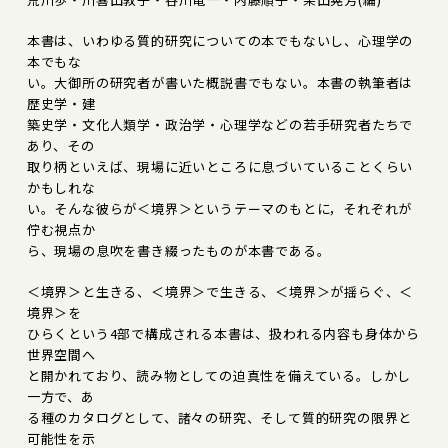
本書は、いわゆる質的研究についての本でもないし、心理学の
本でもな
い。大御所の研究者が書いた概説書でもない。本書の執筆者は
歴史学・建
築史学・文化人類学・政治学・心理学などの若手研究者たちで
あり、その
取り柄といえば、現場に近いところに息づいていることくらい
かもしれな
い。そんな彼らが＜境界＞というテーマのもとに，それぞれが
佇む視点か
ら、現場の息吹を書き綴ったものが本書である。
＜境界＞と生きる、＜境界＞で生きる、＜境界＞が揺らぐ、＜
境界＞を
ひらくという4部で構成される本書は、扱われる内容も身体から
世界空間へ
と開かれており、読み物としての迫真性を備えている。しかし
一方で、あ
る種のカタログとして、諸々の研究、そして質的研究の限界と
可能性を示