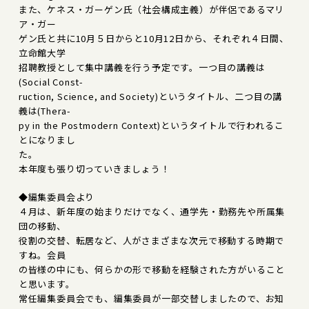
また、ケネス・ガーゲン氏（社会構成主義）が伴侶であるマリ
ア・ガー
ゲン氏と共に10月５日からと10月12日から、それぞれ４日間、
立命館大学
招聘教授として集中講義を行う予定です。一つ目の講義は
(Social Const-
ruction, Science, and Society)というタイトル、二つ目の講
義は(Thera-
py in the Postmodern Context)というタイトルで行われるこ
とになりまし
た。
本年度も張り切っていきましょう！
◆編集委員会より
４月は、新年度の始まりだけでなく、通学先・勤務先や所属集
団の移動、
役割の交替、転居など、人がさまざまな次元で移動する時期で
すね。会員
の皆様の中にも、何らかの形で移動を経験された方がいること
と思います。
常任編集委員会でも、編集委員が一部交替しましたので、お知