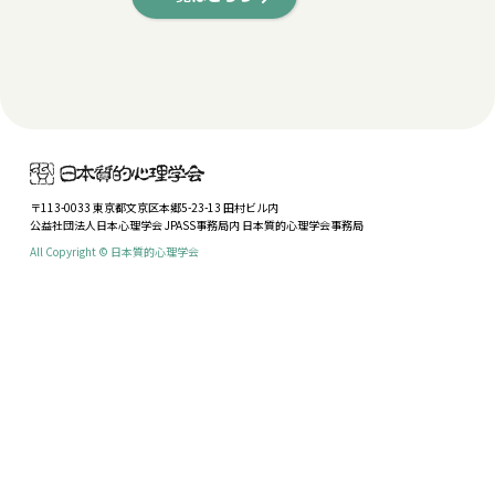
〒113-0033 東京都文京区本郷5-23-13 田村ビル内
公益社団法人日本心理学会 JPASS事務局内 日本質的心理学会事務局
All Copyright © 日本質的心理学会