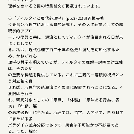
理学をめぐる２編の特集論文が掲載されています。
◇「ディルタイと現代心理学」(pp.3-21)渡辺恒夫著
＜要旨＞心理学における質的研究と、そのメタ理論としての解
釈学的アプロ
ーチの復興と共に、源流としてディルタイが注目される日が来
ようとしてい
る。私は、近代心理学百二十年の迷走と混乱を可知化するた
め、かねがね心
理学の哲学を唱えているが、ディルタイの理解―説明の対立軸
は、そのため
の重要な枠組を提供している。これに主観的―客観的視点とい
う対立軸を併
せれば、心理学の諸潮流は４象限に配置されることになる。４
象限はそれぞ
れ、研究対象としての「意識」「体験」「意味ある行為、表
現」「行動、脳
の高次過程」に当たる。心理学は、哲学、人間科学、自然科学
にまたがる多
パラダイム並存分野であって、統合は不可能かつ不必要であ
る。また、解釈