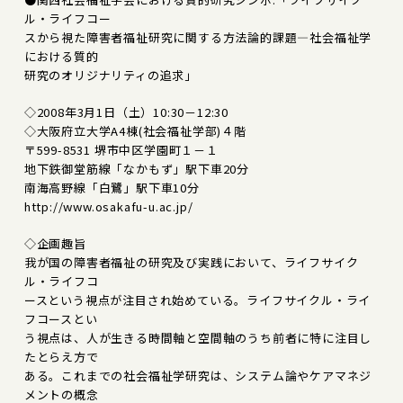
ル・ライフコー
スから視た障害者福祉研究に関する方法論的課題―社会福祉学
における質的
研究のオリジナリティの追求」
◇2008年3月1日（土）10:30－12:30
◇大阪府立大学A4棟(社会福祉学部)４階
〒599-8531 堺市中区学園町１－１
地下鉄御堂筋線「なかもず」駅下車20分
南海高野線「白鷺」駅下車10分
http://www.osakafu-u.ac.jp/
◇企画趣旨
我が国の障害者福祉の研究及び実践において、ライフサイク
ル・ライフコ
ースという視点が注目され始めている。ライフサイクル・ライ
フコースとい
う視点は、人が生きる時間軸と空間軸のうち前者に特に注目し
たとらえ方で
ある。これまでの社会福祉学研究は、システム論やケアマネジ
メントの概念