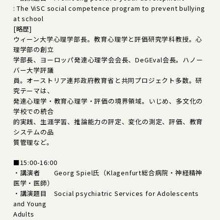
: The ViSC social competence program to prevent bullying
at school
[略歴]
ウィーン大学心理学部長。教育心理学と評価研究学科教授。心
理学部の創立
学部長、ヨーロッパ発達心理学会会長、DeGEval会長。ハノー
バー大学評議
員。オーストリア連邦政府教育省と共同プロジェクト多数。研
究テーマは、
発達心理学・教育心理学・評価の境界領域。いじめ、多文化の
学校での統合
的実践、生涯学習、推論能力の評定、変化の測定、評価、教育
システムの品
質管理など。
■15:00-16:00
・講演者 Georg Spiel氏（Klagenfurt総合病院・神経精神
医学・医師）
・講演題目 Social psychiatric Services for Adolescents
and Young
Adults