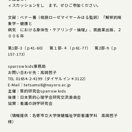
ィスカッションをし ます。ぜひご参加ください。
文献：ベナー著（相良ローゼマイヤーみはる監訳）『解釈的現
象学－健康と
病気 における身体性・ケアリング・倫理』、医歯薬出版、２
００６年
第1部-3（ｐ41-60） 第１部-４（ｐ61-77） 第2部-9（ｐ
157-173）
sparrow kids事務局
お問い合わせ先：高岡哲子
TEL 01654-2-4199（ダイヤルイン＊3122）
E-Mail：tetsumo8@nayoro.ac.jp
主催：質的研究会sparrow kids
後援：日本質的心理学会研究交流委員会
協賛：看護の詩学研究会
（情報提供：名寄市立大学保健福祉学部看護学科 高岡哲子
様）