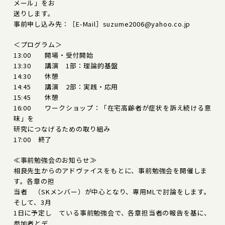
メール」をお
送りします。
事前申し込み先：［E-Mail］suzume2006@yahoo.co.jp
＜プログラム＞
13:00 開場・受付開始
13:30 講演 1部：理論的基盤
14:30 休憩
14:45 講演 2部：実践・応用
15:45 休憩
16:00 ワークショップ：「在宅高齢者が症状を訴え続ける意
味」を
研究につなげるための取り組み
17:00 終了
≪事前勉強会のお知らせ≫
相良先生からのアドヴァイスをもとに、事前勉強会を開催しま
す。各章の担
当者 （SKメンバー）が中心となり、専用MLで討論をします。
そして、3月
1日に予定し ている事前勉強会で、各章担当者の報告を基に、
参加者とデ