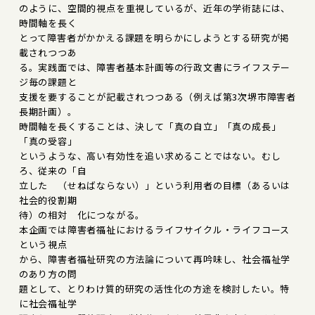
のように、空間的視点を重視しているが、近年の学術誌には、
時間軸を長く
とって障害者がかかえる課題を明らかにしようとする研究が掲
載されつつあ
る。実践面では、障害者基本計画等の行政文書にライフステー
ジ毎の課題と
支援を要することが記載されつつある（例えば第3次堺市障害者
長期計画）。
時間軸を長くすることは、決して「真の自立」「真の成長」
「真の受容」
というような、高い有効性を追い求めることではない。むし
ろ、従来の「自
立した （せねばならない）」という利用者の目標（あるいは
社会的役割期
待）の相対 化につながる。
本企画では障害者福祉におけるライフサイクル・ライフコース
という視点
から、障害者福祉研究の方法論について再吟味し、社会福祉学
のあり方の問
題として、とりわけ質的研究の活性化の方途を検討したい。特
に社会福祉学