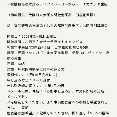
－脊髄損傷者が語るライフストーリーから－ ナカニシヤ出版
（情報提供：大阪府立大学人間社会学部 田垣正晋様）
◎「質的研究の方法論としての解釈的現象学」公開特別講演会
開催日：2008年3月8日(土曜日)
開催場所：札幌市立大学サテライトキャンパス
札幌市中央区北3条西4丁目 日本生命札幌ビル5階
講師：元国立シンガポール大学准教授 相良-ローゼマイヤーみ
はる先生
定員：60名
対象：解釈的現象学に興味のある方
資料代：2000円(当日会場にて)
申し込み方法：メール受付
申し込み締め切り：2008年2月29日
＊メールには、件名：「参加申し込み」、本文に所属と氏名、
メールアドレ
スを明記してください。また事前勉強会への参加を希望される
方は、「事前
勉強会参加希望」と記載してください。折り返し「MLへの招待