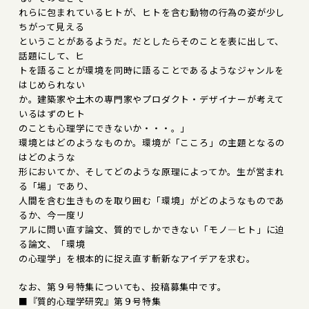
れらに包まれているヒトが、ヒトを含む動物の行為の姿が少し
ちがって見える
ということがあるようだ。だとしたらそのことを表に出して、
話題にして、ヒ
トを語ることが環境を同時に語ることであるようなジャンルを
はじめられない
か。建築家や土木の専門家やプロダクト・デザイナーが考えて
いるはずのヒト
のことも心理学にできないか・・・。」
環境とはどのようなものか。環境が「こころ」の主題となるの
はどのような
形においてか、そしてどのような原理によってか。生が営まれ
る「場」であり、
人間を含む生きものを取り囲む「環境」がどのようなものであ
るか、今一度リ
アルに問い直す論文、質的でしかできない「モノ―ヒト」に迫
る論文、「環境
の心理学」を根本的に捉え直す斬新なアイデアを求む。
なお、第９号特集についても、投稿募集中です。
■『質的心理学研究』第９号特集