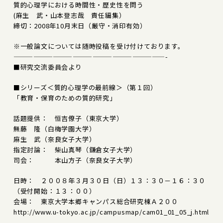
質的心理学における時間性・歴史性を問う
(麻生 武・山本登志哉 責任編集）
締切：2008年10月末日（厳守・消印有効）
※一般論文については随時投稿を受け付けております。
———————————————————————-
■研究交流委員会より
■シリーズ＜質的心理学の最前線＞（第１回）
「教育・保育のための質的研究」
話題提供： 恒吉僚子（東京大学）
無藤 隆（白梅学園大学）
麻生 武（奈良女子大学）
指定討論： 柴山真琴（鎌倉女子大学）
司会： 本山方子（奈良女子大学）
日時： ２００８年３月３０日（日）１３：３０－１６：３０
（受付開始：１３：００）
会場： 東京大学本郷キャンパス総合研究棟Ａ２００
http://www.u-tokyo.ac.jp/campusmap/cam01_01_05_j.html