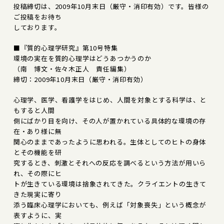
投稿締切は、2009年10月末日（厳守・消印有効）です。皆様の
ご投稿をお待ち
しております。
■『質的心理学研究』第10号特集
環境の実在を質的心理学はどうあつかうのか
（南 博文・佐々木正人 責任編集）
締切：2009年10月末日（厳守・消印有効）
心理学、医学、看護学をはじめ、人間を対象とする科学は、と
もすると人間
側にばかり目を向け、その人が置かれている具体的な環境の存
在・あり様に無
関心のままであったように思われる。生体としてのヒトの身体
とその機能を研
究するとき、刺激とそれへの反応を調べるという方法が用いら
れ、その際にヒ
トが生きている環境は捨象されてきた。クライエントの生きて
きた現実に寄り
添う臨床心理学においても、例えば「対象喪失」という概念が
表すように、実