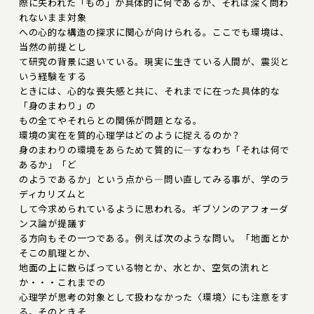
際に失われた「もの」が具体的に何であるか、それは深く問わ
れないまま対象
への心的な構造の探求に関心が向けられる。ここでも環境は、
当然の前提とし
て研究の背景に退いている。現実に生きている人間が、震災と
いう経験をする
ときには、心的な喪失感と共に、それまでに在った具体的な
「身のまわり」の
もの全てやそれらとの関係が問題となる。
環境の実在を質的心理学はどのように捉えるのか？
身のまわりの環境をあらためて質的に―すなわち「それは何で
あるか」「ど
のようであるか」という点から―問い直してみる事が、学のラ
ディカリズムと
して今求められているように思われる。ギブソンのアフォーダ
ンス論が提議す
る方向もその一つである。例えば次のような問い。「地面とか
そこの肌理とか、
地面の上に散らばっている物とか、水とか、空気の流れと
か・・・これまでの
心理学が思考の対象として扱わなかった〈環境〉にも注意をす
る。そのときそ