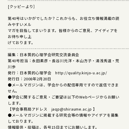
………………………………………………………………………………
[クッピーより］
第40号はいかがでしたか？これからも、お役立ち情報満載の読
みやすいメル
マガを目指してまいります。皆様からのご意見、アイディアを
お待ち申し上
げております。
………………………………………………………………………………
編集：日本質的心理学会研究交流委員会
第40号担当：永田素彦・長谷川元洋・本山方子・湯浅秀道・荒
川歩
発行：日本質的心理学会 http://quality.kinjo-u.ac.jp/
発行日：2008年2月20日
●メールマガジンは、学会からの配信専用ですので返信できま
せん。
●学会に関するご意見・ご要望は以下のWebページからお願い
します。
【学会事務局アドレス jaqp@shiraume.ac.jp 】
●メールマガジンに掲載する研究会等の情報やアイデアを募集
しております。
情報提供・投稿は、各号15日までにお願いします。