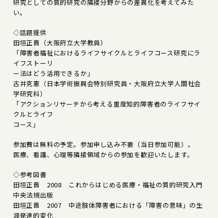
研究としての質的研究の隣接分野からの差異化を考えてみた
い。
◇話題提供
田垣正晋（大阪府立大学教員）
「障害者福祉におけるライフサイクルとライフコース研究にラ
イフストーリ
ー法はどう活用できるか」
古井克憲（日本学術振興会特別研究員・大阪府立大学人間社会
学研究科）
「アクションリサーチから考える重度知的障害者のライフサイ
クルとライフ
コース」
参加費は無料の予定。参加申し込み不要（当日参加可能）。
医療、看護、心理等隣接領域からの参加を歓迎いたします。
◇参考図書
田垣正晋 2008 これからはじめる医療・福祉の質的研究入門
中央法規出版
田垣正晋 2007 中途肢体障害者における「障害の意味」の生
涯発達的変化