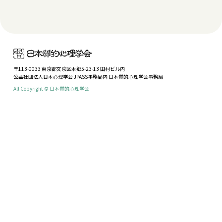
〒113-0033 東京都文京区本郷5-23-13 田村ビル内
公益社団法人日本心理学会 JPASS事務局内 日本質的心理学会事務局
All Copyright © 日本質的心理学会