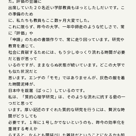
た。評価の会議に
出席していた２０名近い学部教員もほっとしたしだいです。こ
の準備のため
に、私たちも教員もここ数ヶ月大変でした。
これに限らず、昨今の大学、一年中師走のような忙しさで、常
に「評価」や
「申請」のための書類作りで、常に走り回っています。研究や
教育を通じて、
社会に貢献するためには、もう少しゆっくり流れる時間が必要
だと皆が思って
いるのですが、ままならぬ状態が続いています。どこの大学で
も似た状況だと
思います。エンデの「モモ」ではありませんが、灰色の服を着
た時間泥棒が、
日本中を跋扈（ばっこ）しているのです。
私は、「質的心理学研究」は、そのような流れに抗する砦の一
つだと思って
います。厚い記述のすぐれた質的な研究を行うには、贅沢な時
間がどうしても
必要です。１年に１号しかでないというのも、昨今の効率化を
重視する考えか
らすると、なんとも間延びした雑誌だということになるかも知