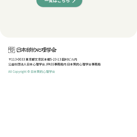
一覧はこちら
〒113-0033 東京都文京区本郷5-23-13 田村ビル内
公益社団法人日本心理学会 JPASS事務局内 日本質的心理学会事務局
All Copyright © 日本質的心理学会