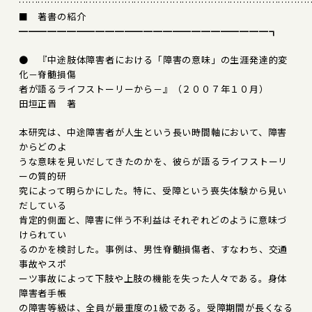
………………………………………………………………………………
■ 著書の紹介
━━━━━━━━━━━━━━━━━━━━━━━━━━┓
● 『中途肢体障害者における「障害の意味」の生涯発達的変
化－脊髄損傷
者が語るライフストーリーから－』（２００７年１０月）
田垣正晋 著
本研究は、中途障害者が人生という長い時間軸において、障害
からどのよ
うな意味を見いだしてきたのかを、彼らが語るライフストーリ
ーの質的研
究によって明らかにした。特に、受障という喪失体験から見い
だしている
肯定的側面と、障害に伴う不利益はそれぞれどのように意味づ
けられてい
るのかを検討した。事例は、男性脊髄損傷者、すなわち、交通
事故やスポ
ーツ事故によって下肢や上肢の機能を失った人々である。身体
障害者手帳
の障害等級は、全員が最重度の1級である。受障期間が長くなる