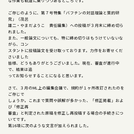
な作業も軌道に乗りつつあるところです。
ご存じのように、第７号特集「バフチンの対話理論と質的研
究」（茂呂
雄二・やまだようこ 責任編集）への投稿が３月末に締め切ら
れました。
また、一般論文についても、特に締め切りはもうけていないな
がら、コン
スタントに投稿論文を受け取っております。力作をお寄せくだ
さいました
皆様、どうもありがとうございました。現在、審査が進行中
で、結果は追
ってお知らせすることになると思います。
さて、３月のML上の編集会議で、規約が１ヶ所改訂されたのを
ご存じで
しょうか。これまで質問や誤解が多かった、「修正掲載」およ
び「修正再
審査」と判定された原稿を修正し再投稿する場合の手続きにつ
いてです。
第16項に次のような文言が加えられました。