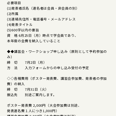
必要項目
(1)発表者氏名（連名者は会員・非会員の別）
(2)所属
(3)連絡先住所・電話番号・メールアドレス
(4)発表タイトル
(5)600字以内の要旨
資 格 6月25日（月）時点で学会員であり、
本年度の会費を納入していること
◆◆講習会・ワークショップ申し込み（原則として予約参加の
み）
締 切 7月2日（月）
方 法 入力フォームからの申し込み受付の予定
◇◇各種費用（ポスター発表費、講習会参加費、発表者の参加
費）の納入
締 切 7月31日（火）
振込先 別途ご案内します。
ポスター発表費 2,000円（大会参加費は別途、
発表連名費１人につき1,000円）