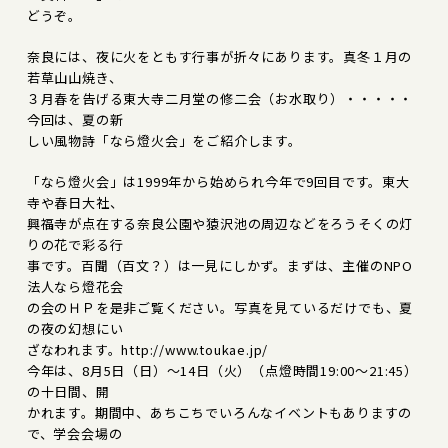
どうぞ。
奈良には、夜に火をともす行事が折々にあります。真冬１月の
若草山山焼き、
３月春を告げる東大寺二月堂の修二会（お水取り）・・・・・
今回は、夏の新
しい風物詩「なら燈火会」をご紹介します。
「なら燈火会」は1999年から始められ今年で9回目です。東大
寺や春日大社、
興福寺が点在する奈良公園や猿沢池の周辺などをろうそくの灯
りの花で彩る行
事です。百聞（百文？）は一見にしかず。まずは、主催のNPO
法人なら燈花会
の会のＨＰを是非ご覧ください。写真を見ているだけでも、夏
の夜の幻想にい
ざなわれます。http://www.toukae.jp/
今年は、8月5日（日）～14日（火）（点燈時間19:00～21:45）
の十日間、開
かれます。期間中、あちこちでいろんなイベントもありますの
で、学会会場の