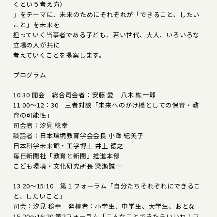
くという考え方）
」をテーマに、未来のためにそれぞれが「できること、したい
こと」を未来を
担っていく当事者である子ども、若い世代、大人、いろいろな
立場の人が共に
考えていくことを提案します。
プログラム
10:30 開会 総合司会者：安藤 愛 八木 紘一郎
11:00～12：30 三者対談「未来へのかけ橋としての保育・教
育の可能性」
司会者：汐見 稔幸
談話者：日本環境教育学会会長 小澤 紀美子
日本科学未来館・工学博士 井上 徳之
毎日新聞社「教育と新聞」推進本部
こども環境・文化研究所長 梁瀬誠一
13:20～15:10 第１フォーラム「自分たちそれぞれにできるこ
と、したいこと」
司会：汐見 稔幸 発檀者：小学生、中学生、大学生、おとな
15:20～16:20 第2フォーラム「こんなことできたらいいね！ワ