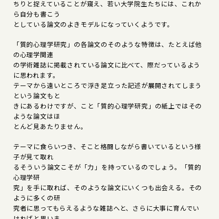
ちりと捉えていることが窺え、若い大学院生たちには、これか
ら自分も書こう
としている論文のよきモデルになっていくようです。
「質的心理学研究」の各論文のそのような特徴は、たとえば他
の心理学関連
の学術雑誌に掲載されている論文に比べて、際だっているよう
に思われます。
テーマから遠いところで浮き足立った記述が展開されてしまう
という論文もと
きにあるわけですが、こと「質的心理学研究」の紙上ではその
ような論文はほ
とんど見あたりません。
テーマに食らいつき、そこと格闘しながら書いているという様
子が見て取れ
る――そういう論文こそが「力」を持っているのでしょう。「質的
心理学研
究」を手に取れば、そのような論文にいくつも出会える。その
ように多くの研
究者に思ってもらえるような雑誌へと、さらに大事に育んでい
ければと思いま