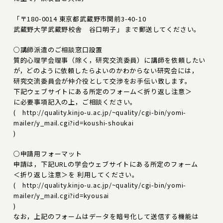
「〒180-0014 東京都武蔵野市関前3-40-10
武蔵野大学武蔵野校舎 谷口明子」 まで郵送してください。
○講師派遣のご相談窓口設置
質的心理学会理事（除く，研究交流委員）に講師を依頼したい
が，どのように依頼したらよいのかわからない研究会には，
研究交流委員会が仲介役として交渉をお手伝い致します。
下記ウェブサイトにある所定のフォーム＜折り返し注意＞
に必要事項記入の上，ご相談ください。
( http://quality.kinjo-u.ac.jp/~quality/cgi-bin/yomi-
mailer/y_mail.cgi?id=koushi-shoukai
)
○申請用フォーマット
申請は，下記URLの学会ウェブサイトにある所定のフォーム
＜折り返し注意＞を 利用してください。
( http://quality.kinjo-u.ac.jp/~quality/cgi-bin/yomi-
mailer/y_mail.cgi?id=kyousai
)
なお，上記のフォームはデータを暗号化して送信する機能は