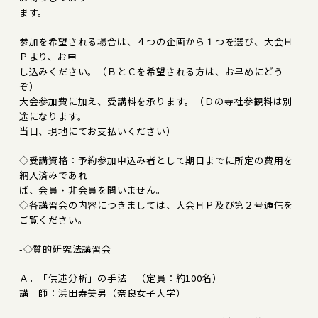
ます。
参加を希望される場合は、４つの企画から１つを選び、大会Ｈ
Ｐより、お申
し込みください。（ＢとＣを希望される方は、お早めにどう
ぞ）
大会参加費に加え、受講料を承ります。（Ｄの寺社参観料は別
途になります。
当日、現地にてお支払いください）
◇受講資格：予約参加申込み者として期日までに所定の費用を
納入済みであれ
ば、会員・非会員を問いません。
◇各講習会の内容につきましては、大会ＨＰ及び第２号通信を
ご覧ください。
-◇質的研究法講習会
Ａ．「供述分析」の手法 （定員：約100名）
講 師：浜田寿美男（奈良女子大学）