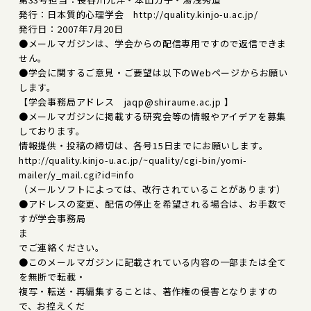
発行：日本質的心理学会 http://quality.kinjo-u.ac.jp/
発行日：2007年7月20日
●メールマガジンは、学会からの配信専用ですので返信できま
せん。
●学会に関するご意見・ご要望は以下のWebページからお願い
します。
【学会事務局アドレス jaqp@shiraume.ac.jp 】
●メールマガジンに掲載する研究会等の情報やアイデアを募集
しております。
情報提供・投稿の締切は、各号15日までにお願いします。
http://quality.kinjo-u.ac.jp/~quality/cgi-bin/yomi-
mailer/y_mail.cgi?id=info
（メールソフトによっては、改行されていることがあります）
●アドレスの変更、配信の停止を希望される場合は、お手数で
すが学会事務局
ま
でご連絡ください。
●このメールマガジンに記載されている内容の一部または全て
を無断で転載・
複写・転送・再編集することは、著作権の侵害となりますの
で、お控えくだ