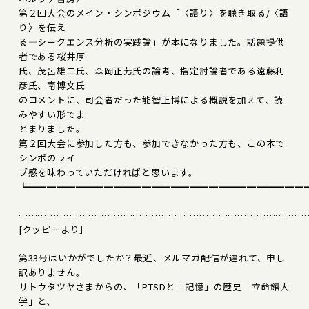
第２回大会のメイン・シンポジウム「〈語り〉を聴き取る/〈語
り〉を伝え
る―シークエンス分析の実践論」が本になりました。話題提供
者である桜井厚
氏、茂呂雄二氏、森岡正芳氏の論考、指定討論者である遠藤利
彦氏、南博文氏
のコメントに、司会者だった能智正博による概説を加えて、読
みやすい形でま
とまりました。
第２回大会に参加した方も、参加できなかった方も、この本で
シンポのライ
ブ感を味わっていただければと思います。
┗━━━━━━━━━━━━━━━━━━━━━━━━━━━━━
………………………………………………………………………………
[クッピーより］
第33号はいかがでしたか？最近、メルマガ配信が遅れて、申し
訳ありません。
サトウタツヤさまからの、「PTSDと「記憶」の歴史 立命館大
学」と、