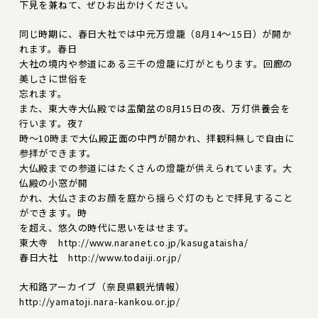
下見を兼ねて、ぜひお出かけください。
同じ時期に、春日大社では中元万燈籠（8月14～15日）が開か
れます。春日
大社の境内や参道にある三千の燈籠に灯がともります。回廊の
美しさに世俗を
忘れます。
また、東大寺大仏殿では盂蘭盆の8月15日の夜、万灯供養会を
行います。夜7
時～10時まで大仏殿正面の中門が開かれ、拝観料無しで自由に
参拝ができます。
大仏殿までの参道にはたくさんの燈籠が供えられています。大
仏殿の小窓が開
かれ、大仏さまのお顔を庭から揺らぐ灯のもとで拝見すること
ができます。時
を超え、悠久の時代に思いをはせます。
東大寺 http://www.naranet.co.jp/kasugataisha/
春日大社 http://www.todaiji.or.jp/
大和路アーカイブ（奈良県観光情報）
http://yamatoji.nara-kankou.or.jp/