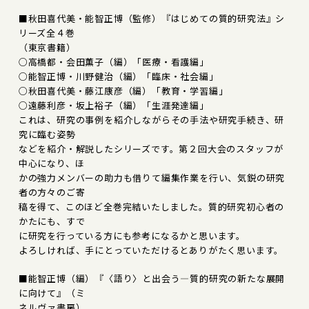
■秋田喜代美・能智正博（監修）『はじめての質的研究法』シ
リーズ全４巻
（東京書籍）
○高橋都・会田薫子（編）「医療・看護編」
○能智正博・川野健治（編）「臨床・社会編」
○秋田喜代美・藤江康彦（編）「教育・学習編」
○遠藤利彦・坂上裕子（編）「生涯発達編」
これは、研究の事例を紹介しながらその手法や研究手続き、研
究に臨む姿勢
などを紹介・解説したシリーズです。第２回大会のスタッフが
中心になり、ほ
かの強力メンバーの助力も借りて編集作業を行い、気鋭の研究
者の方々のご寄
稿を得て、このほど全巻完結いたしました。質的研究初心者の
かたにも、すで
に研究を行っている方にも参考になるかと思います。
よろしければ、手にとっていただけるとありがたく思います。
■能智正博（編）『〈語り〉と出会う―質的研究の新たな展開
に向けて』（ミ
ネルヴァ書房）