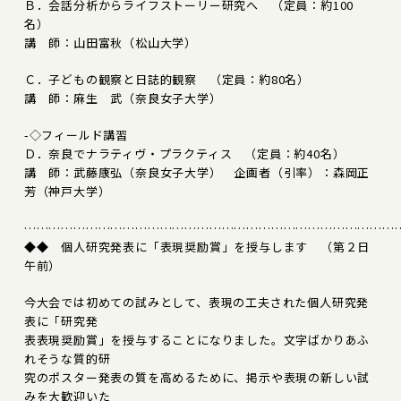
Ｂ．会話分析からライフストーリー研究へ （定員：約100
名）
講 師：山田富秋（松山大学）
Ｃ．子どもの観察と日誌的観察 （定員：約80名）
講 師：麻生 武（奈良女子大学）
-◇フィールド講習
Ｄ．奈良でナラティヴ・プラクティス （定員：約40名）
講 師：武藤康弘（奈良女子大学） 企画者（引率）：森岡正
芳（神戸大学）
………………………………………………………………………………
◆◆ 個人研究発表に「表現奨励賞」を授与します （第２日
午前）
今大会では初めての試みとして、表現の工夫された個人研究発
表に「研究発
表表現奨励賞」を授与することになりました。文字ばかりあふ
れそうな質的研
究のポスター発表の質を高めるために、掲示や表現の新しい試
みを大歓迎いた