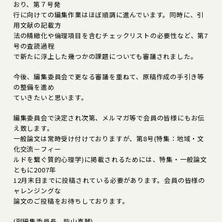
おり、第７号発
行に向けての編集作業はほぼ順調に進んでいます。同時に、引
用文献の記載方
法の精緻化や倫理項目を含むチェックリストの必要性など、第7
号の査読過程
で新たに浮上した幾つかの課題についても審議されました。
今後、編集委員会で更なる審議を重ねて、原稿作成の手引き等
の整備を進め
ていきたいと思います。
編集委員会で決定され次第、メルマガ等で会員の皆様にもお伝
え致します。
一般論文は常時受け付けておりますが、第8号(特集：地域・文
化交流－フィー
ルドを繋ぐ質的心理学)に掲載されるためには、特集・一般論文
ともに2007年
12月末日までに投稿されている必要があります。会員の皆様の
ャレンジングな
論文のご投稿をお待ちしております。
(副編集委員長 柴山真琴)