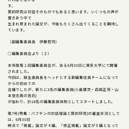
す。
質的研究は対話そのものでもあると思います。いくつもの声が
響きあう中で
生まれ育まれた論文が、今後もたくさん出てくることを期待し
ています。
（副編集委員長 伊藤哲司）
○編集委員会より（２）
本年度第１回編集委員会が、去る6月30日に東京大学にて開催
されました。
今回は、麻生委員長をヘッドとする新編集役員チームになって
からの初めての
会議でしたが、新たに3名の編集委員(小島康次・森岡正芳・山
本登志哉の各氏)
が加わり、計18名の編集委員体制としてスタートしました。
第7号(特集：バフチンの対話理論と質的研究)の審査状況として
は、6月30日
時点で「掲載」論文が４編、「修正掲載」論文が５編となって