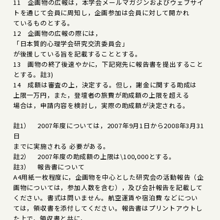
11 企画物の広報は，本学会メールマガジンおよびウェブサイ
トを通じて会員に周知し，企画参加は会員に対して開かれ
ているものとする。
12 企画物の広報の際には，
「日本質的心理学会研究交流委員会」
が後援している旨を記載することとする。
13 画物の終了後速やかに，下記宛先に報告書を提出すること
とする。註3)
14 成額は審査の上，決定する。但し，謝金に関する助成は
上限一万円，また，登壇者の旅費が助成額の上限を超える
場合は，申請内容を検討し，実際の助成額が決定される。
註1） 2007年度については，2007年9月1日から2008年3月31
日
までに実施される 必要がある。
註2） 2007年度の助成額の上限は\100,000とする。
註3） 報告書について
A4用紙一枚程度に，企画物を中心とした研究会の活動報告（企
画物については，参加人数を含む），及び会計報告を記載して
ください。書式は問いません。航空運賃や宿泊費 などについ
ては，領収書を添付してください。報告書はプリントアウトし
た上で，領収書と共に，