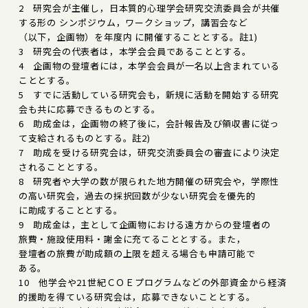
2 研究会が主催し，日本質的心理学会研究交流委員会が共催
する形の シンポジウム，ワークショップ，講習会など
（以下，企画物）を年度内 に開催することとする。註1)
3 研究会の代表者は，本学会会員であることとする。
4 企画物の登壇者には，本学会会員が一名以上含まれている
こととする。
5 すでに活動している研究会も，新規に活動を開始する研究
会も共に応募できるものとする。
6 助成金は，企画物の終了後に，会計報告及び領収書に従っ
て支給されるものとする。註2)
7 助成を受ける研究会は，研究交流委員会の審査により決定
されることとする。
8 研究者や大学の数が限られた地方開催の研究会や，学際性
の高い研究会，過去の採択回数が少ない研究会を優先的
に助成することとする。
9 助成金は，主として企画物における遠方からの登壇者の
旅費・施設使用料・謝金に充てることとする。また，
登壇者の旅費が助成額の上限を超える場合も申請可能で
ある。
10 他学会や21世紀ＣＯＥプログラムなどの外部資金から経済
的援助を得ている研究会は，応募できないこととする。