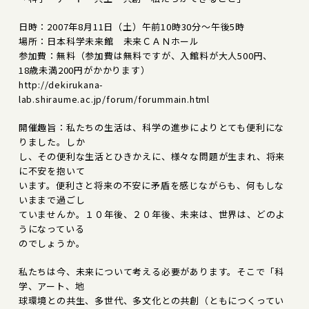
日時：2007年8月11日（土）午前10時30分～午後5時
場所：日本科学未来館 未来ＣＡＮホール
参加費：無料（参加費は無料ですが、入館料が大人500円、
18歳未満200円がかかります）
http://dekirukana-
lab.shiraume.ac.jp/forum/forummain.html
開催趣旨：私たちの生活は、科学の進歩によりとても便利にな
りました。しか
し、その便利な生活とひきかえに、様々な問題が生まれ、将来
に不安を抱いて
います。便利さと将来の不安に矛盾を感じながらも、何もしな
いままで過ごし
ていませんか。１０年後、２０年後、未来は、世界は、どのよ
うになっている
のでしょうか。
私たちは今、未来について考える必要があります。そこで「科
学、アート、地
球環境との共生、多世代、多文化との共創（ともにつくってい