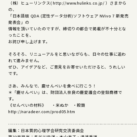
（株）ヒューリンクス( http://www.hulinks.co.jp/ ）さまから
の、
「日本語版 QDA (定性データ分析)ソフトウェア NVivo 7 新発売
発表会」の
情報を頂いていたのですが、締切りの都合で掲載が不十分とな
ったことを、
お詫び申し上げます。
そろそろ、リニューアルをと思いながらも、日々の仕事に追わ
れて進みません。
ぜひ、アイデアなど、ご意見をお寄せいただけると、うれしい
です。
さあ、みんなで、鹿せんべいを食べに行こう！
＊「鹿せんべい」は、財団法人奈良の鹿愛護会の登録商標で
す。
《せんべいの材料》 ・米ぬか ・穀類
http://naradeer.com/prod05.htm
………………………………………………………………………………
編集：日本質的心理学会研究交流委員会
第33号担当：長谷川元洋・本山方子・湯浅秀道