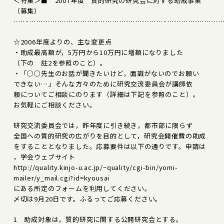
＜特集＞■ 2007年度 質的研究の研究会に対する助成事業
（募集）
………………………………………………………………………………
☆2006年度よりの、主な変更点
・助成最高額が，5万円から10万円に増額になりました
（下の 註2を参照のこと）。
・「○○先生のお話が聞きたいけど，面識がないのでお願い
できない…」そんな方々のために研究交流委員会が講師依
頼についてご相談にのります（詳細は下記を参照のこと）。
お気軽にご相談ください。
研究交流委員会では，昨年度に引き続き，都市部に限らず
全国への質的研究の広がりを目的として，研究会開催費の助成
をすることとなりました。応募要件は以下の通りです。申請は
，学会ウェブサイト
http://quality.kinjo-u.ac.jp/~quality/cgi-bin/yomi-
mailer/y_mail.cgi?id=kyousai
にある所定のフォームを利用してください。
〆切は9月20日です。ふるってご応募ください。
1 助成対象は，質的研究に関する公開研究会とする。