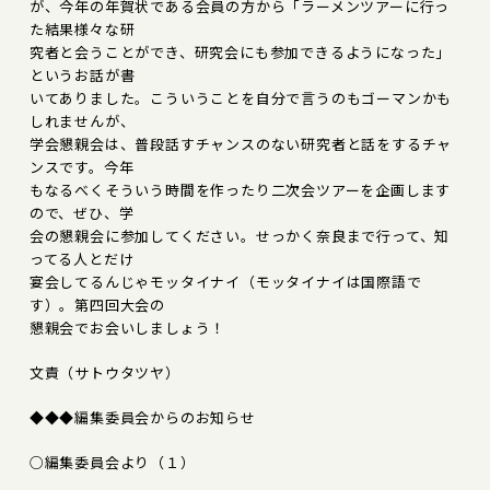
が、今年の年賀状である会員の方から「ラーメンツアーに行っ
た結果様々な研
究者と会うことができ、研究会にも参加できるようになった」
というお話が書
いてありました。こういうことを自分で言うのもゴーマンかも
しれませんが、
学会懇親会は、普段話すチャンスのない研究者と話をするチャ
ンスです。今年
もなるべくそういう時間を作ったり二次会ツアーを企画します
ので、ぜひ、学
会の懇親会に参加してください。せっかく奈良まで行って、知
ってる人とだけ
宴会してるんじゃモッタイナイ（モッタイナイは国際語で
す）。第四回大会の
懇親会でお会いしましょう！
文責（サトウタツヤ）
◆◆◆編集委員会からのお知らせ
○編集委員会より（１）