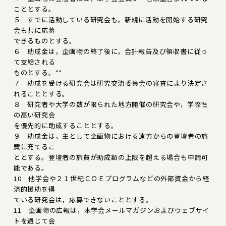
こととする。
５ すでに活動している研究会も，新規に活動を開始する研究
会も共に応募
できるものとする。
６ 助成金は，企画物の終了後に，会計報告及び領収書に従っ
て支給される
ものとする。**
７ 助成を受ける研究会は研究交流委員会の審査により決定さ
れることとする。
８ 研究者や大学の数が限られた地方開催の研究会や，学際性
の高い研究会
を優先的に助成することとする。
９ 助成金は，主として企画物における遠方からの登壇者の旅
費に充てるこ
ととする。登壇者の旅費が助成額の上限を超える場合も申請可
能である。
10 他学会や２１世紀ＣＯＥプログラムなどの外部資金から経
済的援助を得
ている研究会は，応募できないこととする。
11 企画物の広報は，本学会メールマガジンおよびウェブサイ
トを通じて会