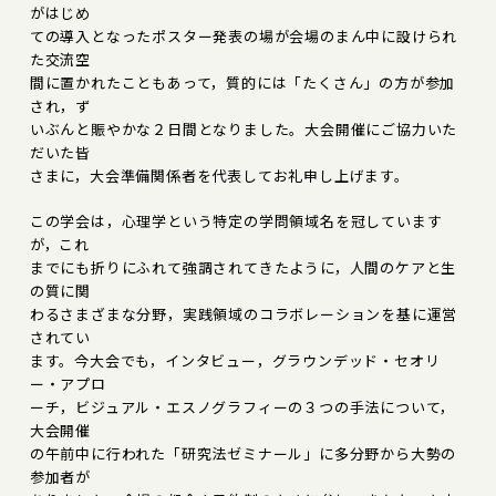
がはじめ
ての導入となったポスター発表の場が会場のまん中に設けられ
た交流空
間に置かれたこともあって，質的には「たくさん」の方が参加
され，ず
いぶんと賑やかな２日間となりました。大会開催にご協力いた
だいた皆
さまに，大会準備関係者を代表してお礼申し上げます。
この学会は，心理学という特定の学問領域名を冠しています
が，これ
までにも折りにふれて強調されてきたように，人間のケアと生
の質に関
わるさまざまな分野，実践領域のコラボレーションを基に運営
されてい
ます。今大会でも，インタビュー，グラウンデッド・セオリ
ー・アプロ
ーチ，ビジュアル・エスノグラフィーの３つの手法について，
大会開催
の午前中に行われた「研究法ゼミナール」に多分野から大勢の
参加者が