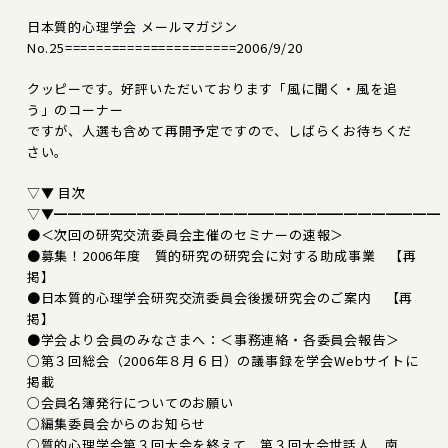
日本質的心理学会 メールマガジン
No.25======================2006/9/20
クッピーです。好評いただいております「風に聞く・風を追
う」のコーナー
ですが、人選も含めて再開予定ですので、しばらくお待ちくだ
さい。
▽▼ 目次
▽▼━━━━━━━━━━━━━━━━━━━━━━━━━━━━
●＜次回の研究交流委員会主催のセミナーの速報＞
●募集！2006年度 質的研究の研究会に対する助成事業 【再
掲】
●日本質的心理学会研究交流委員会後援研究会のご案内 【再
掲】
●学会より会員のみなさまへ：＜事務連絡・各委員会報告＞
○第３回総会（2006年８月６日）の議事録を学会Webサイトに
掲載
○会員名簿発行についてのお願い
○編集委員会からのお知らせ
○質的心理学会第３回大会を終えて 第３回大会世話人 南