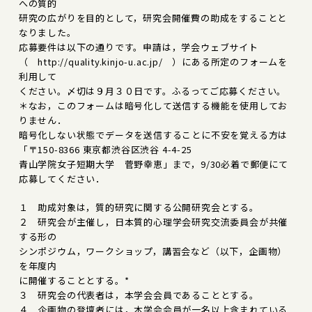
への質的
研究の広がりを目的として，研究会開催費の助成をすることと
なりました。
応募要件は以下の通りです。申請は，学会ウェブサイト
（ http://quality.kinjo-u.ac.jp/ ）にある所定のフォームを
利用して
ください。〆切は９月３０日です。ふるってご応募ください。
＊なお，このフォームは暗号化して送信する機能を使用してお
りません．
暗号化しない状態でデータを送信することに不安を覚える方は
「〒150-8366 東京都渋谷区渋谷 4-4-25
青山学院女子短期大学 菅野幸恵」まで，9/30必着で郵便にて
応募してください．
１ 助成対象は，質的研究に関する公開研究会とする。
２ 研究会が主催し，日本質的心理学会研究交流委員会が共催
する形の
シンポジウム，ワークショップ，講習会など（以下，企画物）
を年度内
に開催することとする。*
３ 研究会の代表者は，本学会会員であることとする。
４ 企画物の登壇者には，本学会会員が一名以上含まれている