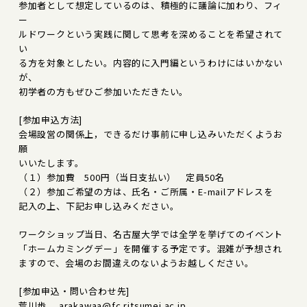
参加者として想定しているのは、積極的に議論に加わり、フィ
ー
ルドワークという実践に関して思考を深めることを希望されて
い
る方を対象としたい。内容的に入門編というわけにはいかない
が、
初学者の方もぜひご参加いただきたい。
[参加申込方法]
会場設営の関係上，できるだけ事前に申し込みいただくようお
願
いいたします。
（１）参加費 500円（当日支払い） 定員50名
（２）参加ご希望の方は、氏名・ご所属・E-mailアドレスを
記入の上、下記お申し込みください。
ワークショップ当日、名古屋大学では全学を挙げてのイベント
「ホームカミングデー」を開催する予定です。混雑が予想され
ますので、会場のお間違えのないようお越しください。
[参加申込・問い合わせ先]
荒川歩 arakawaa@fc.ritsumei.ac.jp