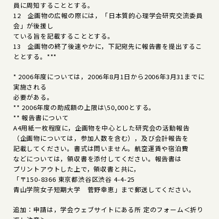
員に周知することとする。
12 企画物の広報の際には，「日本質的心理学会研究交流委員
会」が後援し
ている旨を記載することとする。
13 企画物の終了後速やかに，下記宛先に報告書を提出するこ
ととする。***
* 2006年度については，2006年8月1日から2006年3月31までに
実施される
必要がある。
** 2006年度の助成額の上限は\50,000とする。
** 報告書について
A4用紙一枚程度に，企画物を中心とした研究会の活動報告
（企画物については，参加人数を含む），及び会計報告を
記載してください。書式は問いません。航空運賃や宿泊費
などについては，領収書を添付してください。報告書は
プリントアウトした上で，領収書と共に，
「〒150-8366 東京都渋谷区渋谷 4-4-25
青山学院女子短期大学 菅野幸恵」まで郵送してください。
追加：申請は，学会ウェブサイトにある所 定のフォーム＜折り