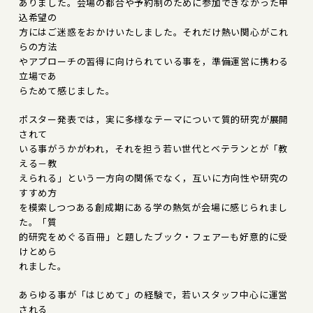
ありました。会場の都合や予約制のために参加できなかった申
込希望の
方にはご迷惑をおかけいたしました。それだけ熱い関心がこれ
らの方法
やアプローチの習得に向けられている事を，準備運営に携わる
立場であ
らためて感じました。
ポスター発表では，実に多様なテーマについて質的研究が展開
されて
いる事がうかがわれ，それを担う若い世代とベテランとが「教
える－教
えられる」という一方向の関係でなく，互いに方向性や研究の
すすめ方
を模索しつつある創成期にある学の熱気が会場に感じられまし
た。「質
的研究をめぐる百冊」と題したブック・フェアーも好意的に受
けとめら
れました。
あらゆる事が「はじめて」の経験で，若いスタッフ中心に運営
される