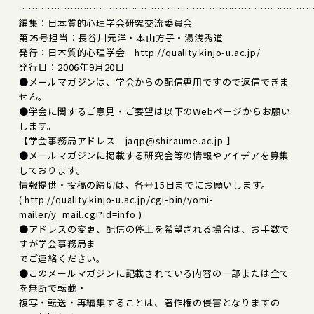
………………………………………………………………………………
編集：日本質的心理学会研究交流委員会
第25号担当：長谷川元洋・本山方子・湯浅秀道
発行：日本質的心理学会 http://quality.kinjo-u.ac.jp/
発行日：2006年9月20日
●メールマガジンは、学会からの配信専用ですので返信できま
せん。
●学会に関するご意見・ご要望は以下のWebページからお願い
します。
【学会事務局アドレス jaqp@shiraume.ac.jp 】
●メールマガジンに掲載する研究会等の情報やアイデアを募集
しております。
情報提供・投稿の締切は、各号15日までにお願いします。
( http://quality.kinjo-u.ac.jp/cgi-bin/yomi-
mailer/y_mail.cgi?id=info )
●アドレスの変更、配信の停止を希望される場合は、お手数で
すが学会事務局ま
でご連絡ください。
●このメールマガジンに記載されている内容の一部または全て
を無断で転載・
複写・転送・再編集することは、著作権の侵害となりますの