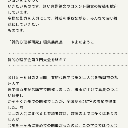
ションをはかって
いきたいものです。短い意見論文やコメント論文の投稿も歓迎
しています。
多様な見方を大切にして，対話を重ねながら，みんなで良い雑
誌にしていきたい
ものです。
「質的心理学研究」編集委員長 やまだようこ
………………………………………………………………………………
質的心理学会第３回大会を終えて
………………………………………………………………………………
８月５－６日の２日間，質的心理学会第３回大会を福岡市の九
州大学
医学部百年記念講堂で開催しました。梅雨が明けて真夏のつよ
い日差し
がそそぐ九州での開催でしたが，全国から287名の参加を得ま
した。前
２回の大会に比べると参加者数は，数値の上では多くはありま
せんが，
会場を一ヶ所に集めての開催だったのと，この学会では今大会