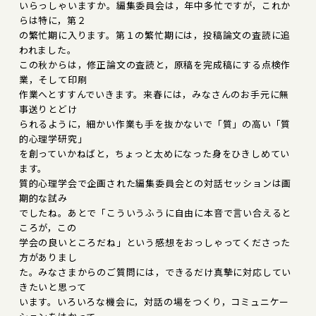
いらっしゃいますか。編集委員会は，年中多忙ですが，これか
らは特に，第２
の繁忙期に入ります。第１の繁忙期には，投稿論文の査読に追
われました。
この秋からは，修正論文の査読と，原稿を完成稿にする点検作
業，そして印刷
作業へとすすんでいきます。来春には，みなさんのお手元に無
事送りとどけ
られるように，細かい作業も手を抜かないで「質」の高い「質
的心理学研究」
を創っていかねばと，ちょっと太めになった身をひきしめてい
ます。
質的心理学会で企画された編集委員会との対話セッションは画
期的な試み
でしたね。あとで「こういうふうに自由に本音で言い合えると
ころが，この
学会の良いところだね」という感想をおっしゃってくださった
方がありまし
た。みなさまからのご質問には，できるだけ真摯に対応してい
きたいと思って
います。いろいろな機会に，対話の場をつくり，コミュニケー