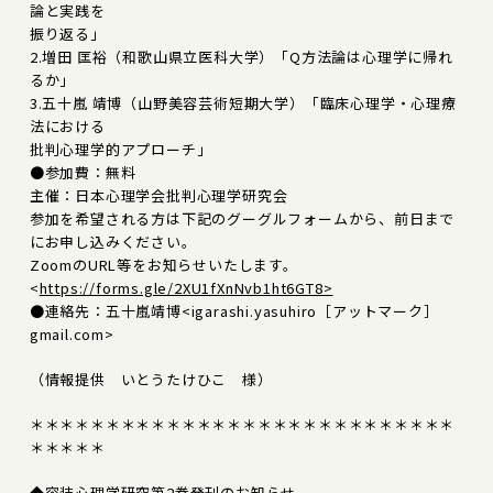
論と実践を
振り返る」
2.増田 匡裕（和歌山県立医科大学）「Q方法論は心理学に帰れ
るか」
3.五十嵐 靖博（山野美容芸術短期大学）「臨床心理学・心理療
法における
批判心理学的アプローチ」
●参加費：無料
主催：日本心理学会批判心理学研究会
参加を希望される方は下記のグーグルフォームから、前日まで
にお申し込みください。
ZoomのURL等をお知らせいたします。
<
https://forms.gle/2XU1fXnNvb1ht6GT8>
●連絡先：五十嵐靖博<igarashi.yasuhiro［アットマーク］
gmail.com>
（情報提供 いとうたけひこ 様）
＊＊＊＊＊＊＊＊＊＊＊＊＊＊＊＊＊＊＊＊＊＊＊＊＊＊＊＊
＊＊＊＊＊
◆容装心理学研究第2巻発刊のお知らせ