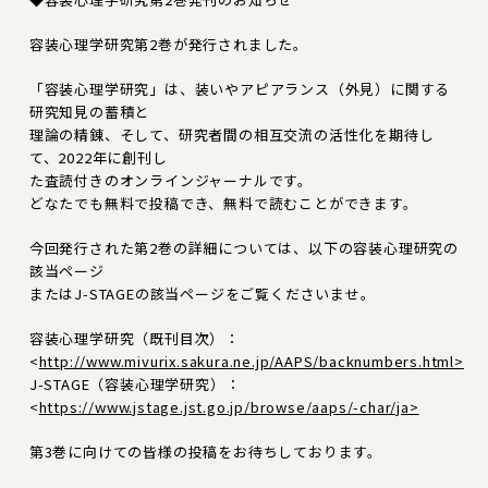
容装心理学研究第2巻が発行されました。
「容装心理学研究」は、装いやアピアランス（外見）に関する
研究知見の蓄積と
理論の精錬、そして、研究者間の相互交流の活性化を期待し
て、2022年に創刊し
た査読付きのオンラインジャーナルです。
どなたでも無料で投稿でき、無料で読むことができます。
今回発行された第2巻の詳細については、以下の容装心理研究の
該当ページ
またはJ-STAGEの該当ページをご覧くださいませ。
容装心理学研究（既刊目次）：
<
http://www.mivurix.sakura.ne.jp/AAPS/backnumbers.html>
J-STAGE（容装心理学研究）：
<
https://www.jstage.jst.go.jp/browse/aaps/-char/ja>
第3巻に向けての皆様の投稿をお待ちしております。