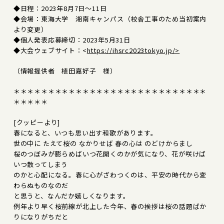
◆日程：2023年8月7日～11日
◆会場：東海大学 湘南キャンパス（校舎工事のため当初案内
より変更）
◆個人発表応募締切：2023年5月31日
◆大会ウェブサイト：<
https://ihsrc2023tokyo.jp/>
（情報提供者 植田嘉好子 様）
＊＊＊＊＊＊＊＊＊＊＊＊＊＊＊＊＊＊＊＊＊＊＊＊＊＊＊＊
＊＊＊＊＊
[クッピーより]
春になると、いつも思い出す和歌があります。
世の中に たえて桜の なかりせば 春の心は のどけからまし
桜のつぼみが膨らめばいつ花開くのかが気になり、花が咲けば
いつ散ってしまう
のかと心配になる。春に心がざわつくのは、平安の時代から変
わらぬものなのだ
と思うと、なんだか嬉しくなります。
例年より早く桜前線が北上した今年、春の挨拶は桜の話題ばか
りになりがちだと