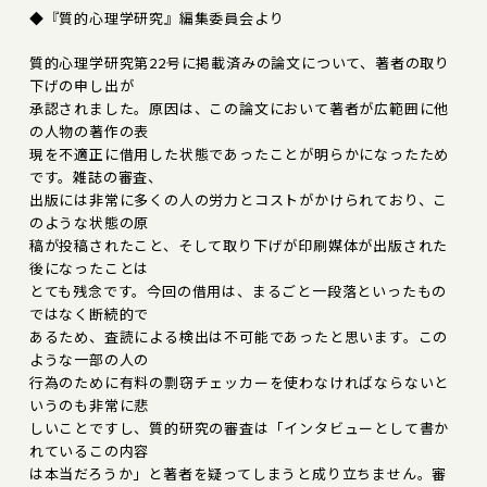
◆『質的心理学研究』編集委員会より
質的心理学研究第22号に掲載済みの論文について、著者の取り
下げの申し出が
承認されました。原因は、この論文において著者が広範囲に他
の人物の著作の表
現を不適正に借用した状態であったことが明らかになったため
です。雑誌の審査、
出版には非常に多くの人の労力とコストがかけられており、こ
のような状態の原
稿が投稿されたこと、そして取り下げが印刷媒体が出版された
後になったことは
とても残念です。今回の借用は、まるごと一段落といったもの
ではなく断続的で
あるため、査読による検出は不可能であったと思います。この
ような一部の人の
行為のために有料の剽窃チェッカーを使わなければならないと
いうのも非常に悲
しいことですし、質的研究の審査は「インタビューとして書か
れているこの内容
は本当だろうか」と著者を疑ってしまうと成り立ちません。審