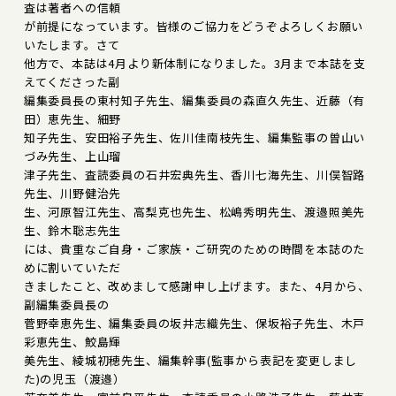
査は著者への信頼
が前提になっています。皆様のご協力をどうぞよろしくお願い
いたします。さて
他方で、本誌は4月より新体制になりました。3月まで本誌を支
えてくださった副
編集委員長の東村知子先生、編集委員の森直久先生、近藤（有
田）恵先生、細野
知子先生、安田裕子先生、佐川佳南枝先生、編集監事の曽山い
づみ先生、上山瑠
津子先生、査読委員の石井宏典先生、香川七海先生、川俣智路
先生、川野健治先
生、河原智江先生、高梨克也先生、松嶋秀明先生、渡邉照美先
生、鈴木聡志先生
には、貴重なご自身・ご家族・ご研究のための時間を本誌のた
めに割いていただ
きましたこと、改めまして感謝申し上げます。また、4月から、
副編集委員長の
菅野幸恵先生、編集委員の坂井志織先生、保坂裕子先生、木戸
彩恵先生、鮫島輝
美先生、綾城初穂先生、編集幹事(監事から表記を変更しまし
た)の児玉（渡邉）