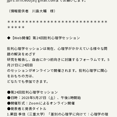
jjprs.office00[at] gmail.comまでお願いします。
（情報提供者 川島大輔 様）
＊＊＊＊＊＊＊＊＊＊＊＊＊＊＊＊＊＊＊＊＊＊＊＊＊＊＊＊
＊＊＊＊＊
◆【Web開催】第24回批判心理学セッション
批判心理学セッションは現在、心理学がかかえている様々な問
題の解決をめざす
研究を報告し、自由にかつ前向きに討議するフォーラムです。5
月27日に24回目
のセッションがオンラインで開催されます。批判心理学に関心
をおもちの方は、
どなたでも参加できます。
●第24回批判心理学セッション
●日時：2023年5月27日（土）、午後1時開始
●開催形式：Zoomによるオンライン開催
●発表者と発表タイトル
1.栗田 季佳（三重大学）「差別の心理学に向けて：心理学の理