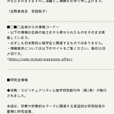
みなさまのますますのご活躍とご健勝をお祈り申し上げます。
（会務委員会 安田裕子）
………………………………………………………………………………
■□■□会員からの情報コーナー
・以下の情報は会員の皆さまから寄せられたものをそのまま掲
載しています。
・必ずしも日本質的心理学会と関連するものではありません。
・情報提供については以下のサイトをご覧ください。毎月15日
〆切です。
<
https://jaqp.jp/mail-magazine-offer>
………………………………………………………………………………
■研究会情報
◆宗教／スピリチュアリティ心理学研究創刊号（第1巻）が発行
されました。
本誌は、宗教や宗教的なテーマに関連する実証的な研究知見の
蓄積と研究促進、