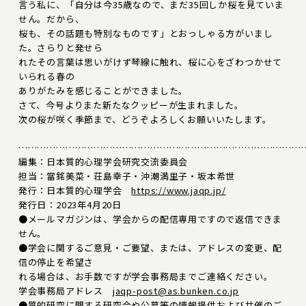
言う私に、「自分は今35歳なので、まだ35回しか桜を見ていま
せん。だから、
桜も、その話題も特別なものです」とおっしゃる方がいまし
た。さらりと発せら
れたその言葉は思いがけず琴線に触れ、桜に心をざわつかせて
いられる春の
ありがたみを感じることができました。
さて、今号よりまた新たなクッピーが生まれました。
次の桜が咲く季節まで、どうぞよろしくお願いいたします。
………………………………………………………………………………
編集：日本質的心理学会研究交流委員会
担当：當銘美菜・荘島幸子・沖潮満里子・坂本希世
発行：日本質的心理学会
https://www.jaqp.jp/
発行日：2023年4月20日
●メールマガジンは、学会からの配信専用ですので返信できま
せん。
●学会に関するご意見・ご要望、または、アドレスの変更、配
信の停止を希望さ
れる場合は、お手数ですが学会事務局までご連絡ください。
学会事務局アドレス
jaqp-post@as.bunken.co.jp
●質的研究に関する研究会や公募等の情報提供および共催のご