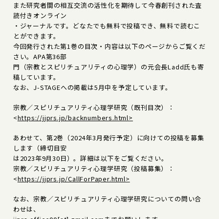
また研究者間の相互交流の活性化を期待して今春創刊された査
読付きオンライン
・ジャーナルです。どなたでも無料で投稿でき、無料で読むこ
とができます。
今回発行された第1巻の目次・内容は以下のページからご覧くだ
さい。APA第36部
門（宗教とスピリチュアリティの心理学）の元会長Ladd氏も寄
稿しています。
なお、J-STAGEへの掲載は5月中を予定しています。
宗教／スピリチュアリティ心理学研究（既刊目次）：
<
https://jjprs.jp/backnumbers.html>
あわせて、第2巻（2024年3月発行予定）に向けての投稿を募集
します（締切目安
は2023年9月30日）。詳細は以下をご覧ください。
宗教／スピリチュアリティ心理学研究（投稿募集）：
<
https://jjprs.jp/CallForPaper.html>
なお、宗教／スピリチュアリティ心理学研究についての問い合
わせは、