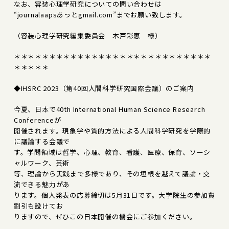
なお、容装心理学研究についての問い合わせは
“journalaapsあっとgmail.com”までお願い致します。
（容装心理学研究編集委員会 木戸彩恵 様）
＊＊＊＊＊＊＊＊＊＊＊＊＊＊＊＊＊＊＊＊＊＊＊＊＊＊＊＊
＊＊＊＊＊
◆IHSRC 2023（第40回人間科学研究国際会議）のご案内
今夏、日本で40th International Human Science Research
Conferenceが
開催されます。現象学や質的方法による人間科学研究を学際的
に議論する会議で
す。学問領域は哲学、心理、教育、看護、医療、保育、ソーシ
ャルワーク、芸術
等、理論から実践まで多様であり、その垣根を越えて議論・交
流できる魅力があ
ります。個人発表の応募締切は5月31日です。大学院生の参加費
割引も設けてお
りますので、ぜひこの日本開催の機会にご参加ください。