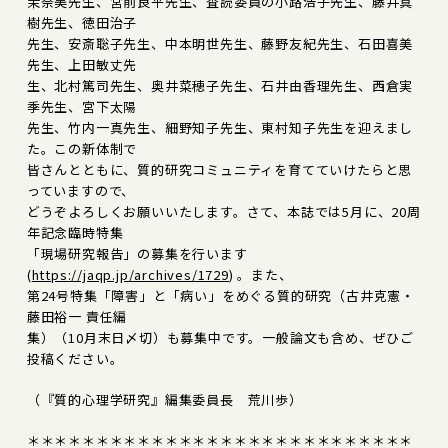
茉奈美先生、宮前良平先生、査読委員の小路浩子先生、藤井真
樹先生、徳田治子
先生、安斎聡子先生、中本明世先生、藤野友紀先生、石田喜美
先生、上田敏丈先
生、北村篤司先生、奥井菜穂子先生、石井由香理先生、西倉実
季先生、宮下太陽
先生、竹内一真先生、細野知子先生、東村知子先生を迎えまし
た。この新体制で
皆さんとともに、質的研究コミュニティを育てていけたらと思
っていますので、
どうぞよろしくお願いいたします。さて、本誌では5月に、20周
年記念臨時特集
「現場研究報告」の募集を行います
(
https://jaqp.jp/archives/1729
) 。また、
第24号特集「障害」と「病い」をめぐる質的研究（古井克憲・
藤田裕一 責任編
集）（10月末日〆切）も募集中です。一般論文も含め、ぜひご
投稿ください。
（『質的心理学研究』編集委員長 荒川歩）
＊＊＊＊＊＊＊＊＊＊＊＊＊＊＊＊＊＊＊＊＊＊＊＊＊＊＊＊