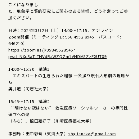
ことになりまし
た。現象学と質的研究にご関心のある皆様、どうぞ奮ってご参
加ください。
日時：2024年3月2日（土）14:00～17:15、オンライン
Zoom開催（ミーティングID: 958 4952 8945 パスコード:
646210）
https://zoom.us/j/95849528945?
pwd=NXp3aTJTNVdRaWZQZm1VNDM5ZzFXUT09
14:00～15:30 講演1
「エキスパートの生きられた経験 ―糸操り現代人形劇の現場か
ら」
奥井遼（同志社大学）
15:45～17:15 講演2
「“明けない夜はない”―救急医療ソーシャルワーカーの専門性
確立への途
（みち）」植田嘉好子（川崎医療福祉大学）
事務局：田中彰吾（東海大学）
shg.tanaka@gmail.com