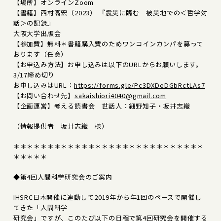
【場所】オンラインZoom
【書籍】西村高宏（2023） 『震災に臨む 被災地での＜哲学対
話＞の記録』
大阪大学出版会
【参加費】無料＊書籍購入費のためワンコインカンパを募って
おります（任意）
【お申込み方法】お申し込みは以下のURLからお願いします。
3/17締め切り
お申し込みはURL：
https://forms.gle/Pc3DXDeDGbRctLAs7
【お問い合わせ先】
sakaishiori4040@gmail.com
【企画運営】考える読書会 世話人：細野知子・坂井志織
（情報提供者 坂井志織 様）
＊＊＊＊＊＊＊＊＊＊＊＊＊＊＊＊＊＊＊＊＊＊＊＊＊＊＊＊
＊＊＊＊＊
◆第4回人間科学研究会のご案内
IHSRC日本開催に連動して2019年から年1回のペースで開催し
てきた「人間科学
研究会」ですが、このたび以下の日程で第4回研究会を開催する