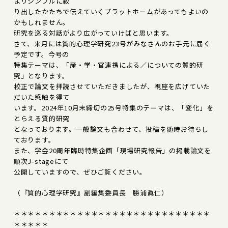
よりシンプルに絞
り出したかたちで伝えていくプラットホームがあってもよいの
かもしれません。
研究を巡る対話がより広がっていけばと思います。
さて、来月には質的心理学研究23号がみなさんのお手元に届く
予定です。今号の
特集テーマは、「産・学・官連携による／についての質的研
究」となります。
校正で論文を拝読させていただきましたが、視座を広げていた
だいた感触を得て
います。2024年10月末締切の25号特集のテーマは、「変化」を
とらえる質的研究
となっております。一般論文も合わせて、投稿を随時お待ちし
ております。
また、学会20周年臨時特集企画「現場研究報告」の掲載論文を
順次J-stageにて
公開していますので、ぜひご覧ください。
（『質的心理学研究』副編集委員長 勝浦眞仁）
＊＊＊＊＊＊＊＊＊＊＊＊＊＊＊＊＊＊＊＊＊＊＊＊＊＊＊＊
＊＊＊＊＊