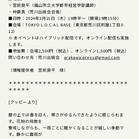
・宮前良平（福山市立大学都市経営学部講師）
・仲嶺真（荒川出版会会長）
■日時：2024年3月21日（木）19時半～（開場19時15分）
■会場：TOKYO L.O.C.A.L BASE（東京都荒川区町屋1丁目3-
12）
※ 本イベントはハイブリッド配信です。オンライン配信も実施
します。
■参加費：会場2,500円（税込）、オンライン1,500円（税込）
問い合わせ先：荒川出版会
arakawa.press@gmail.com
（情報提供者 宮前良平 様）
＊＊＊＊＊＊＊＊＊＊＊＊＊＊＊＊＊＊＊＊＊＊＊＊＊＊＊＊
＊＊＊＊＊
[クッピーより]
暦の上では春を迎え、寒さがゆるんできたように感じられま
す。花粉の飛散を
警戒しながらも、一雨ごとに暖かくなることが嬉しい季節で
す。静かに霧雨が