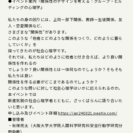
◆イベント案内『関係性のデザインを考える：グループ・ビル
ディングの心理学』
私たちの身の回りには、上司ー部下関係、教師ー生徒関係、友
人・恋愛関係など、
さまざまな“関係性”があります。
このような「他者とどのような関係をつくり、どのように暮ら
していくか」を
探ってきたのが社会心理学です。
それでは、私たちはどのように他者と付き合えば、より良い関
係性を作れるの
でしょうか？良い関係性とは一体何なのでしょうか？そもそも
私たちは良い
関係性を作る必要がどこまであるのでしょうか？
このような問いに対して社会心理学はいかに応えられるのか。
本イベントでは
新進気鋭の社会心理学者とともに、ざっくばらんに語り合いた
いと思います。
申し込み及びイベント詳細
https://ap240321.peatix.com/
■登壇者
・秋保亮太（大阪大学大学院人間科学研究科安全行動学研究分
野助教）