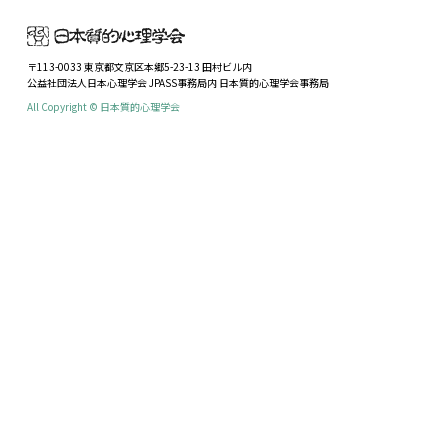
〒113-0033 東京都文京区本郷5-23-13 田村ビル内
公益社団法人日本心理学会 JPASS事務局内 日本質的心理学会事務局
All Copyright © 日本質的心理学会