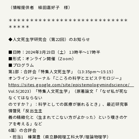
（情報提供者 植田嘉好子 様）
＊＊＊＊＊＊＊＊＊＊＊＊＊＊＊＊＊＊＊＊＊＊＊＊＊＊＊＊
＊＊＊＊＊
◆人文死生学研究会（第22回）のお知らせ
■日時：2024年3月23日（土） 13時半～17時半
■形式：オンライン開催（Zoom）
■プログラム
第1部：合評会「特集人文死生学」（13:35pm～15:15）
オンラインジャーナル『こころの科学とエピステモロジー』
https://sites.google.com/site/epistemologymindscience/
Vol.5(2023）「特集人文死生学」（原著論文「「なぜ私が死な
なくてはならない
のですか？」：科学としての医療が崩れるとき」、最近研究事
情瞥見「反出生主
義の精緻化と〈生まれてこない方がよかった〉という嘆きのケ
アを考える」など
6篇）の合評会
・担当1 榛葉豊（県立静岡理工科大学/理論物理学）