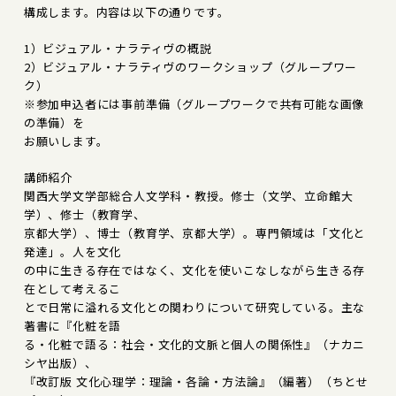
構成します。内容は以下の通りです。
1）ビジュアル・ナラティヴの概説
2）ビジュアル・ナラティヴのワークショップ（グループワー
ク）
※参加申込者には事前準備（グループワークで共有可能な画像
の準備）を
お願いします。
講師紹介
関西大学文学部総合人文学科・教授。修士（文学、立命館大
学）、修士（教育学、
京都大学）、博士（教育学、京都大学）。専門領域は「文化と
発達」。人を文化
の中に生きる存在ではなく、文化を使いこなしながら生きる存
在として考えるこ
とで日常に溢れる文化との関わりについて研究している。主な
著書に『化粧を語
る・化粧で語る：社会・文化的文脈と個人の関係性』（ナカニ
シヤ出版）、
『改訂版 文化心理学：理論・各論・方法論』（編著）（ちとせ