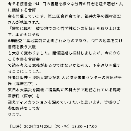
考える読書会では1冊の書籍を様々な分野の評者を迎え著者と共
に議論する合評
会を開催しています。第11回合評会では、福井大学の西村高宏
さんが執筆された
『震災に臨む 被災地での＜哲学対話＞の記録』を取り上げま
す。本企画は令和
6年能登半島地震前に企画されたものであり、今回の地震を受け
書籍を扱う文脈
も大きく変わりました。開催延期も検討しましたが、今だから
こそ本書を合評会
で読み考える意義があるのではないかと考え、予定通り開催す
ることにしました。
評者は阪神・淡路大震災記念 人と防災未来センターの高原耕平
氏（臨床哲学）、
東日本大震災を契機に福島県立医科大学で勤務されている尾崎
章彦氏（医学）を
迎えディスカッションを深めていきたいと思います。皆様のご
参加お待ちしてお
ります。
【日時】2024年3月20日（水・祝）13:30～17:00