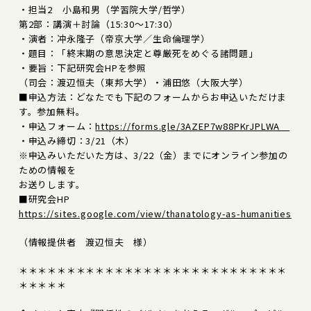
・担当2 小島和男（学習院大学/哲学）
第2部：講演＋討論（15:30～17:30）
・演者：冲永隆子（帝京大学／生命倫理学）
・題目：「終末期の意思決定と尊厳死をめぐる諸問題」
・要旨：下記研究会HPを参照
（司会：渡辺恒夫（東邦大学）・浦田悠（大阪大学）
■申込方法：どなたでも下記のフォームからお申込いただけま
す。参加無料。
・申込フォーム：
https://forms.gle/3AZEP7w88PKrJPLWA
・申込み締切：3/21（木）
※申込みいただいた方は、3/22（金）までにオンライン参加の
ための情報を
お送りします。
■研究会HP
https://sites.google.com/view/thanatology-as-humanities
（情報提供者 渡辺恒夫 様）
＊＊＊＊＊＊＊＊＊＊＊＊＊＊＊＊＊＊＊＊＊＊＊＊＊＊＊＊
＊＊＊＊＊