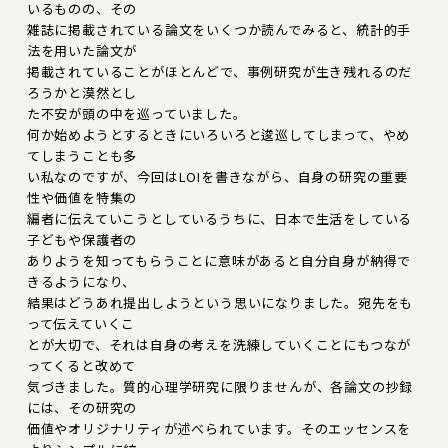
いるものの、その
雑誌に掲載されている論文をいくつか読んでみると、統計的手
法を用いた論文が
掲載されていることがほとんどで、事例研究が生き残れるのだ
ろうかと漠然とし
た不安が頭の中を巡っていました。
何か始めようとするときにいろいろと逡巡してしまって、やめ
てしまうことも多
い私なのですが、今回はLOIを書きながら、自身の研究の重要
性や価値を特集の
編者に伝えていこうとしているうちに、日本で生活をしている
子どもや保護者の
ありようを知ってもらうことに意味があると自分自身が納得で
きるようになり、
結果はどうあれ提出しようという思いになりました。宛先をも
って伝えていくこ
とが大切で、それは自身の考えを洗練していくことにもつなが
ってくると改めて
気づきました。質的心理学研究に限りませんが、各論文の抄録
には、その研究の
価値やオリジナリティが述べられています。そのエッセンスを