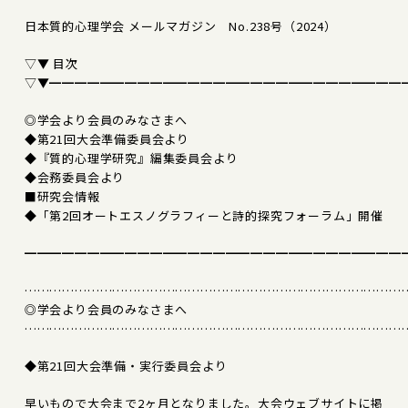
日本質的心理学会 メールマガジン No.238号（2024）
▽▼ 目次
▽▼━━━━━━━━━━━━━━━━━━━━━━━━━━━━
◎学会より会員のみなさまへ
◆第21回大会準備委員会より
◆『質的心理学研究』編集委員会より
◆会務委員会より
■研究会情報
◆「第2回オートエスノグラフィーと詩的探究フォーラム」開催
━━━━━━━━━━━━━━━━━━━━━━━━━━━━━━
………………………………………………………………………………
◎学会より会員のみなさまへ
………………………………………………………………………………
◆第21回大会準備・実行委員会より
早いもので大会まで2ヶ月となりました。大会ウェブサイトに掲