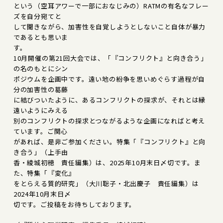
という（空耳アワーで一部におなじみの）RATMの有名なフレー
ズを自分宛てと
して聞きながら、加害性を自覚しようとしないこと自体が暴力
であるとも思いま
す。
10月開催の第21回大会では、「『コンフリクト』と向き合う」
の名のもとにシン
ポジウムを企画中です。遠い地の紛争を思いめぐらす過程が自
分の加害性の葛藤
に結びついたように、あるコンフリクトの探求が、それとは縁
遠いようにみえる
別のコンフリクトの探求とつながるような企画になればと考え
ています。ご関心
があれば、是非ご参加ください。特集「『コンフリクト』と向
き合う」（上手由
香・綾城初穂 責任編集）は、2025年10月末日〆切です。ま
た、特集「『変化』
をとらえる質的研究」（大川聡子・北出慶子 責任編集）は
2024年10月末日〆
切です。ご投稿をお待ちしております。