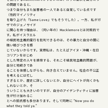
の問題であると、
つまり自分もまた加害者の一人であると自覚している点です
（性的マイノリティ
を取り上げた『Same Love』でもそうでした）。一方、私がガ
ザでのジェノサイド
に関心を持つ理由は、（同い年の）Macklemoreとは対照的で
す。私がイスラエル
の植民地主義的蛮行を批判できるのは、その暴力と自分の間に
強い結びつきを感
じていないからです。実際私は、たとえばアイヌ・沖縄・在日
コリアンをはじめ
とした特定の人々を排除する、それこそ植民地主義的問題が、
自分と地続きであ
ることを体感しながらも、向き合えていません。社会の不公正
を考えるには忙し
すぎるとか、歴史に詳しくないとか、自分にヘイトが向くかも
しれないとか、そ
ういうことも大きいのですが、自分のアイデンティティに加害
性が付け加わるこ
とへの抵抗感も多分あります。そして同時に “Now you do
what they told ya.”