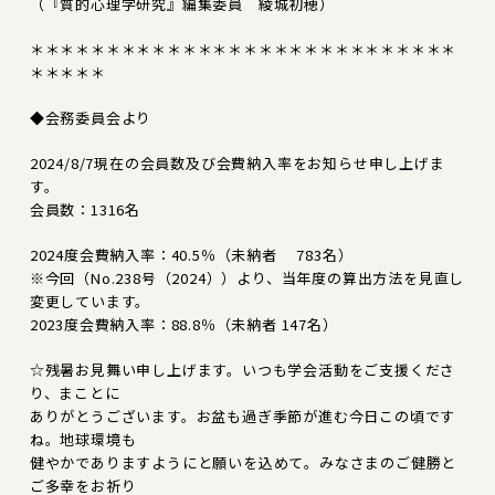
（『質的心理学研究』編集委員 綾城初穂）
＊＊＊＊＊＊＊＊＊＊＊＊＊＊＊＊＊＊＊＊＊＊＊＊＊＊＊＊
＊＊＊＊＊
◆会務委員会より
2024/8/7現在の会員数及び会費納入率をお知らせ申し上げま
す。
会員数：1316名
2024度会費納入率：40.5％（未納者 783名）
※今回（No.238号（2024））より、当年度の算出方法を見直し
変更しています。
2023度会費納入率：88.8％（未納者 147名）
☆残暑お見舞い申し上げます。いつも学会活動をご支援くださ
り、まことに
ありがとうございます。お盆も過ぎ季節が進む今日この頃です
ね。地球環境も
健やかでありますようにと願いを込めて。みなさまのご健勝と
ご多幸をお祈り