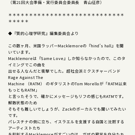
（第21回大会準備・実行委員会委員長 青山征彦）
＊＊＊＊＊＊＊＊＊＊＊＊＊＊＊＊＊＊＊＊＊＊＊＊＊＊＊＊
＊＊＊＊＊
◆『質的心理学研究』編集委員会より
この数ヶ月、米国ラッパーMacklemoreの『hind’s hall』を聞
いています。
Macklemoreは『Same Love』しか知らなかったので、このタ
イミングでこの曲を
出せる人なんだと衝撃でした。超社会派ミクスチャーバンド
Rage Against The
Machine （RATM） のギタリストのTom Morelloが「RATM以来
もっともRATM」
と言ったそうで、確かにメッセージもリフの感じもRATMです。
解散状態のため
そもそも難しいでしょうが、Zackのボーカルでも聞いてみたい
です。
パレスチナの側に立ち、イスラエルを支援する自国と沈黙する
アーティストたち
を批判するMacklemoreがすごいのは、ガザの窮状を自分たち