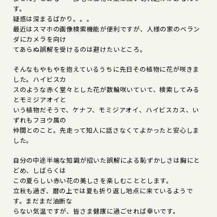
す。
疑惑は深まるばかり。。。
最近はスマホの画像検索機能が便利ですが、人様の家のベラン
ダにカメラを向け
てあらぬ誤解を受けるのは避けたいところ。
そんなもやもやを抱えているうちに先日その植物に花が咲きま
した。ハイビスカ
スのような赤く堂々とした花が数輪咲いていて、検索してみる
とモミジアオイと
いう植物だそうで、ケナフ、モミジアオイ、ハイビスカス、い
ずれもフヨウ属の
仲間とのこと。先走って知人に話さなくてよかったと安心しま
した。
自分の中途半端な知識が招いた誤解による恥ずかしさは胸にと
どめ、しばらくは
この夏らしい赤い花の美しさを楽しむこととします。
立秋も過ぎ、暦の上では夏も折り返し地点に来ているようで
す。まだまだ油断な
らない気温ですが、皆さま健康に過ごせれば幸いです。