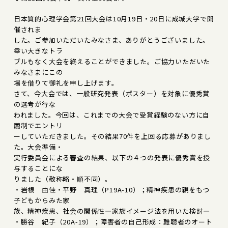
日本質的心理学会第21回大会は10月19日・20日に成城大学で開
催されま
した。ご参加いただいたみなさま、ありがとうございました。
幸い大きなトラ
ブルもなく大会を終えることができました。ご協力いただいた
みなさまにこの
場を借りて御礼を申し上げます。
さて、今大会では、一般研究発表（ポスター）を対象に優秀賞
の選考が行な
われました。今回は、これまでの大会で受賞経験のない方に自
薦制でエントリ
ーしていただきました。その結果70件を上回る応募がありまし
た。大会準備・
実行委員会による審査の結果、以下の４つの発表に優秀賞を授
与することにな
りました（敬称略・順不同）。
・岩根 由佳・平野 真理（P19A-10）；精神疾患の親をもつ
子どもからみた家
族、精神疾患、社会の関係性―家族イメージ法を用いた検討―
・勝谷 紀子（20A-19）；障害者の自己形成：難聴者のオート