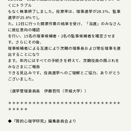
くにトラブル
もなく無事終了しました。投票率は、理事選挙が28.3％、監事
選挙が25.6％でし
た。12日に行った開票作業の結果を受け、「当選」のみなさん
に就任意向の確認
を行い、15名の理事候補者・2名の監事候補者を確定させま
す。さらにその後、
理事候補者による互選により次期の理事長および常任理事を選
出することになり
ます。年内にはすべての手続きを終えて、次期役員の顔ぶれを
みなさまにご報告
できる見込みです。役員選挙へのご理解とご協力、ありがとう
ございました。
（選挙管理委員長 伊藤哲司（茨城大学））
＊＊＊＊＊＊＊＊＊＊＊＊＊＊＊＊＊＊＊＊＊＊＊＊＊＊＊＊
＊＊＊＊＊
◆『質的心理学研究』編集委員会より