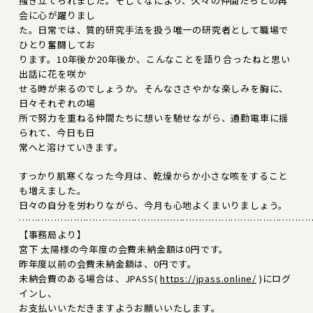
掻き立てられました。そしてなにより、久々の仲間たちとの再
会に心が躍りまし
た。日常では、質的研究手法を扱う唯一の研究者として職場で
ひとり奮闘してお
ります。10年後か20年後か、こんなことを語り合ったねと思い
出話に花を咲か
せる時が来るのでしょうか。そんなささやかな楽しみを胸に、
日々それぞれの場
所で努力を重ねる仲間たちに想いを馳せながら、通勤電車に揺
られて、今日も日
常へと溶けていきます。
すっかり肌寒くなった今月は、乾燥からか小さな咳をすること
も増えました。
日々の自分を労わりながら、今月も心地よくまいりましょう。
………………………………………………………………………………
【事務局より】
宮下 太陽様の今年度の会費未納金額は0円です。
昨年度以前の会費未納金額は、0円です。
未納会費のある場合は、JPASS(
https://jpass.online/
)にログ
インし、
お支払いいただきますようお願いいたします。