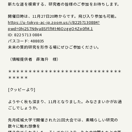
新たな道を模索する、研究者の皆様のご参加をお待ちします。
開催日時は、11月27日20時からです。飛び入り参加も可能。
https://u-tokyo-ac-jp.zoom.us/j/82257130884?
pwd=0hj2S7N6ya8SFlfMt46OzggO4Zp0fM.1
ID: 822 5713 0884
パスコード: 488835
未来の質的研究を形作る場にぜひご参加ください。
（情報提供者 薛海升 様）
＊＊＊＊＊＊＊＊＊＊＊＊＊＊＊＊＊＊＊＊＊＊＊＊＊＊＊＊
＊＊＊＊＊
[クッピーより]
ようやく秋も深まり、11月となりました。みなさまいかがお過
ごしでしょうか。
先月成城大学で開催された21回大会では、素晴らしい研究の
数々に触れ想像を