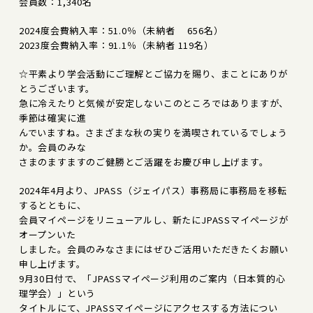
会員数：1,340名
2024度会費納入率：51.0％（未納者 656名）
2023度会費納入率：91.1％（未納者 119名）
☆平素より学会活動にご理解とご協力を賜り、まことにありが
とうございます。
急に冷えたりと気候が安定しないこのところではありますが、
季節は確実に進
んでいますね。さまざまな秋の実りを満喫されているでしょう
か。会員のみな
さまのますますのご健勝とご活躍をお慶び申し上げます。
2024年4月より、JPASS（ジェイパス）事務局に事務局を移転
するとともに、
会員マイページをリニューアルし、新たにJPASSマイページが
オープンいた
しました。会員のみなさまにはぜひご活用いただきたくお願い
申し上げます。
9月30日付で、「JPASSマイページ利用のご案内（日本質的心
理学会）」という
タイトルにて、JPASSマイページにアクセスする方法につい