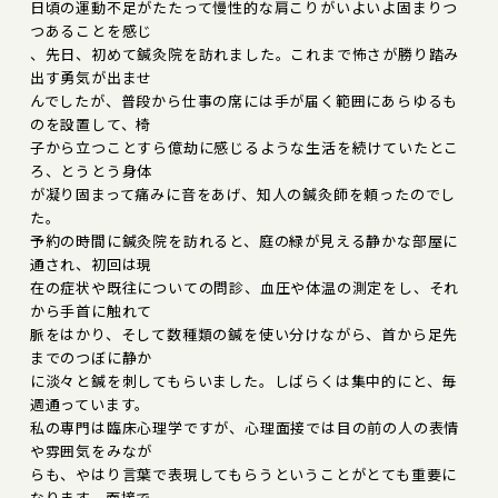
日頃の運動不足がたたって慢性的な肩こりがいよいよ固まりつ
つあることを感じ
、先日、初めて鍼灸院を訪れました。これまで怖さが勝り踏み
出す勇気が出ませ
んでしたが、普段から仕事の席には手が届く範囲にあらゆるも
のを設置して、椅
子から立つことすら億劫に感じるような生活を続けていたとこ
ろ、とうとう身体
が凝り固まって痛みに音をあげ、知人の鍼灸師を頼ったのでし
た。
予約の時間に鍼灸院を訪れると、庭の緑が見える静かな部屋に
通され、初回は現
在の症状や既往についての問診、血圧や体温の測定をし、それ
から手首に触れて
脈をはかり、そして数種類の鍼を使い分けながら、首から足先
までのつぼに静か
に淡々と鍼を刺してもらいました。しばらくは集中的にと、毎
週通っています。
私の専門は臨床心理学ですが、心理面接では目の前の人の表情
や雰囲気をみなが
らも、やはり言葉で表現してもらうということがとても重要に
なります。面接で