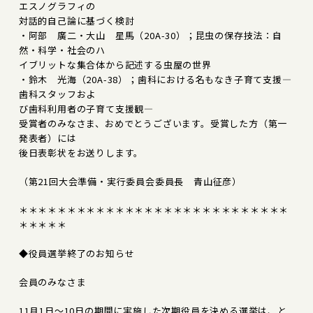
エスノグラフィの
対話的自己論に基づく検討
・阿部 廣二・大山 星馬（20A-30）；昆虫の保存技法：自
然・科学・社会のハ
イブリットな集合体から記述する虫屋の世界
・鈴木 光海（20A-38）；歯科における名もなき子育て支援―
歯科スタッフおよ
び歯科利用者の子育て支援観―
受賞者のみなさま、おめでとうございます。受賞した方（第一
発表者）には
後日表彰状をお送りします。
（第21回大会準備・実行委員会委員長 青山征彦）
＊＊＊＊＊＊＊＊＊＊＊＊＊＊＊＊＊＊＊＊＊＊＊＊＊＊＊＊
＊＊＊＊＊
◆役員選挙終了のお知らせ
会員のみなさま
11月1日～10日の期間に実施した次期役員を決める選挙は、と