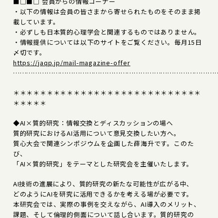
■□■□ 会員からの情報コーナー
・以下の情報は会員の皆さまから寄せられたものをそのまま掲
載しています。
・必ずしも日本質的心理学会と関連するものではありません。
・情報提供については以下のサイトをご覧ください。毎月15日
〆切です。
https://jaqp.jp/mail-magazine-offer
………………………………………………………………………………
＊＊＊＊＊＊＊＊＊＊＊＊＊＊＊＊＊＊＊＊＊＊＊＊＊＊＊＊
＊＊＊＊＊
◆AI×質的研究：情報交換とディスカッションの場へ
質的研究におけるAI活用について意見交換したい方へ。
質心大会で関連シンポジウムを企画した薛海升です。このた
び、
「AI×質的研究」をテーマとした研究会を主催いたします。
AI技術の進展により、質的研究の新たな可能性が広がる中、
どのようにAIを研究に活用できるかを考える場が必要です。
本研究会では、実際の事例を交えながら、AI導入のメリット、
課題、そして倫理的側面について話し合います。質的研究の