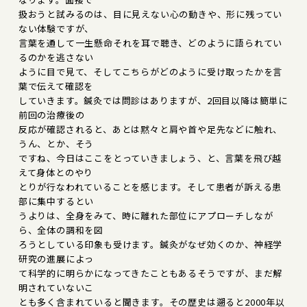
扱おうと試みるのは、目に見えない心の動きや、形に残ってい
ない体験ですが、
言葉を通して一生懸命それを耳で聴き、どのように語られてい
るのかを逃さない
ように目で見て、そしてこちらがどのように受け取ったかを言
葉で伝えて確認を
していきます。鍼灸では問診はありますが、2回目以降は簡単に
前回の治療後の
反応が確認されると、あとは黙々と肩や首や足先などに触れ、
うん、とか、そう
ですね、今日はここをとっていきましょう、と、言葉を飛び越
えて身体とのやり
とりが行なわれていることを感じます。そして患者が訴える患
部に集中するとい
うよりは、全身をみて、時に離れた部位にアプローチしなが
ら、全体の調和を図
ろうとしている印象も受けます。鍼灸がなぜ効くのか、神経学
研究の進展によっ
て科学的に明らかになってきたこともあるそうですが、まだ解
明されていないこ
とも多く含まれていると聞きます。その歴史は遡ると2000年以