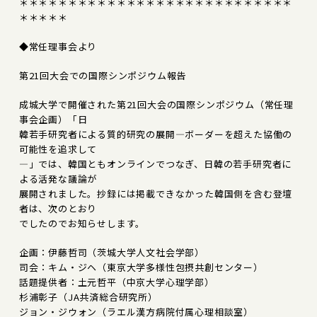
＊＊＊＊＊＊＊＊＊＊＊＊＊＊＊＊＊＊＊＊＊＊＊＊＊＊＊＊
＊＊＊＊＊
◆常任理事会より
第21回大会での国際シンポジウム報告
成城大学で開催された第21回大会の国際シンポジウム（常任理
事会企画）「日
韓若手研究者による質的研究の展開―ボーダーを超えた協働の
可能性を追求して
―」では、韓国ともオンラインでつなぎ、日韓の若手研究者に
よる活発な議論が
展開されました。抄録には掲載できなかった韓国側を含む登壇
者は、次のとおり
でしたのでお知らせします。
企画：伊藤哲司（茨城大学人文社会学部）
司会：キム・ジヘ（東京大学多様性包摂共創センター）
話題提供者：土元哲平（中京大学心理学部）
杉浦彰子（JA共済総合研究所）
ジョン・ジウォン（ラエル漢方病院付属心理相談室）