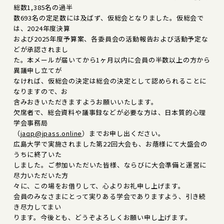
総数1,385名の過半
数693名の定足数には及ばず、仮総会となりました。仮総会で
は、2024年度決算
および2025年度予算案、各委員会の活動報告および活動予定な
どが承認されまし
た。本メールが届いてから1ヶ月以内に会員の半数以上の方から
異議申し立てが
なければ、仮総会の決定は総会の決定として認められることに
なりますので、お
含みおきいただきますようお願いいたします。
欠席者で、総会資料や議事録などが必要な方は、日本質的心理
学会事務局
（
jaqp@jpass.online
）までお申し出ください。
広島大学で実施されました第22回大会も、お蔭様にて大盛会の
うちに終了いた
しました。ご参加いただいた皆様、ならびに大会準備と運営に
尽力いただいた方
々に、この場をお借りして、心よりお礼申し上げます。
会員のみなさまにとって実りある学会でありますよう、引き続
き尽力してまい
ります。今後とも、どうぞよろしくお願い申し上げます。