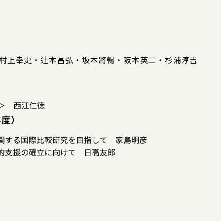
瀬隆之・村上幸史・辻本昌弘・坂本將暢・阪本英二・杉浦淳吉
＞ 西江仁徳
年度）
関する国際比較研究を目指して 家島明彦
的支援の確立に向けて 日高友郎