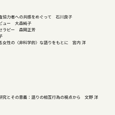
査協力者への共感をめぐって 石川良子
ビュー 大森純子
セラピー 森岡正芳
子
る女性の〈非科学的〉な語りをもとに 宮内 洋
研究とその意義：語りの相互行為の視点から 文野 洋