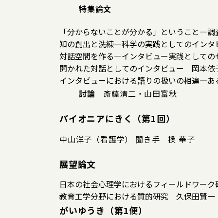
特集論文
「分からないことが分かる」ということ―調
知の創出と洗練―科学の実践としてのインタ
対話空間を作る―インタビュー実践としての
開かれた対話としてのインタビュー 岡本依
インタビューにおける語りの扱いの相違―あ
討論
斎藤清二・山田富秋
パイオニアにきく（第1回）
中山洋子（看護学） 聞き手 操 華子
展望論文
日本の社会心理学におけるフィールドワーク
教育工学分野における質的研究 久保田賢一
がいゆうき（第1便）