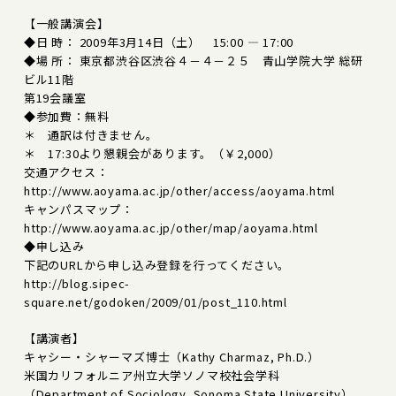
【一般講演会】
◆日 時： 2009年3月14日（土） 15:00 — 17:00
◆場 所： 東京都渋谷区渋谷４－４－２５ 青山学院大学 総研
ビル11階
第19会議室
◆参加費：無料
＊ 通訳は付きません。
＊ 17:30より懇親会があります。（￥2,000）
交通アクセス：
http://www.aoyama.ac.jp/other/access/aoyama.html
キャンパスマップ：
http://www.aoyama.ac.jp/other/map/aoyama.html
◆申し込み
下記のURLから申し込み登録を行ってください。
http://blog.sipec-
square.net/godoken/2009/01/post_110.html
【講演者】
キャシー・シャーマズ博士（Kathy Charmaz, Ph.D.）
米国カリフォルニア州立大学ソノマ校社会学科
（Department of Sociology, Sonoma State University）