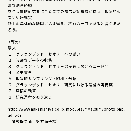
富な調査経験
を持つ質的研究者に至るまでの幅広い読者層が持つ、根源的な
問いや研究実
践上の具体的な疑問に応え得る、稀有の一冊であると言えるだ
ろう。
<目次>
序文
１ グラウンデッド・セオリーへの誘い
２ 濃密なデータの収集
３ グラウンデッド・セオリーの実践におけるコード化
４ メモ書き
５ 理論的サンプリング・飽和・分類
６ グラウンデッド・セオリー研究における理論の再構築
７ 草稿の執筆
８ 研究過程を振り返る
http://www.nakanishiya.co.jp/modules/myalbum/photo.php?
lid=503
（情報提供者 抱井尚子様）