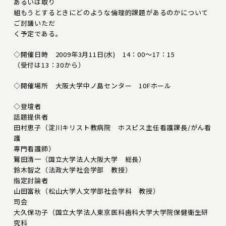
あるいは取り
組もうとするときにどのような倫理的課題があるのかについて
ご討議いただ
く予定である。
◇開催日時 2009年3月11日(水) 14：00～17：15
（受付は13：30から）
◇開催場所 大阪大学中ノ島センター 10Fホール
◇登壇者
話題提供者
田村恵子（淀川キリスト教病院 ホスピス主任看護課長/がん看
護
専門看護師）
鷲田清一（国立大学法人大阪大学 総長）
鈴木智之（法政大学社会学部 教授）
指定討論者
山田富秋（松山大学人文学部社会学科 教授）
司会
大久保功子（国立大学法人東京医科歯科大学大学院保健衛生研
究科