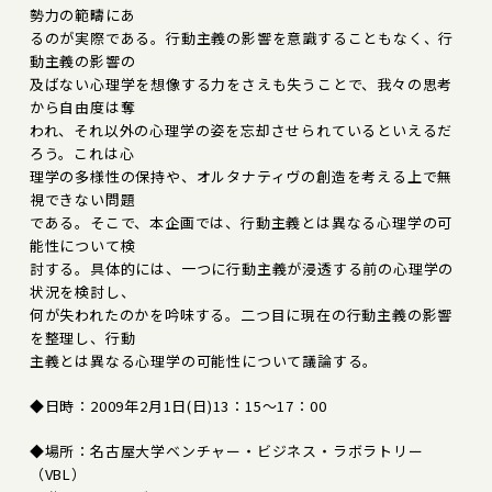
勢力の範疇にあ
るのが実際である。行動主義の影響を意識することもなく、行
動主義の影響の
及ばない心理学を想像する力をさえも失うことで、我々の思考
から自由度は奪
われ、それ以外の心理学の姿を忘却させられているといえるだ
ろう。これは心
理学の多様性の保持や、オルタナティヴの創造を考える上で無
視できない問題
である。そこで、本企画では、行動主義とは異なる心理学の可
能性について検
討する。具体的には、一つに行動主義が浸透する前の心理学の
状況を検討し、
何が失われたのかを吟味する。二つ目に現在の行動主義の影響
を整理し、行動
主義とは異なる心理学の可能性について議論する。
◆日時：2009年2月1日(日)13：15～17：00
◆場所：名古屋大学ベンチャー・ビジネス・ラボラトリー
（VBL）