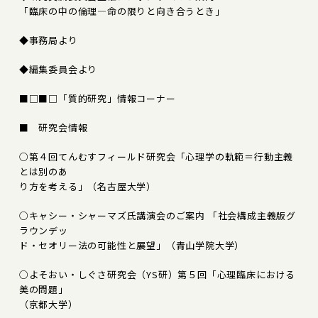
「臨床の中の倫理―命の限りと向き合うとき」
◆事務局より
◆編集委員会より
■□■□「質的研究」情報コーナー
■ 研究会情報
○第４回てんむすフィールド研究会「心理学の軌範＝行動主義
とは別のあ
り方を考える」（名古屋大学）
○キャシー・シャーマズ氏講演会のご案内 「社会構成主義版グ
ラウンデッ
ド・セオリー法の可能性と展望」（青山学院大学）
○よそおい・しぐさ研究会（YS研）第５回「心理臨床における
美の問題」
（京都大学）