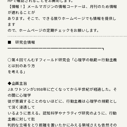
HPで確認されることをお薦めします。
【情報！】メールマガジンの情報コーナーは、月刊のため情報
が遅れることが
あります。そこで、できる限りホームページでも情報を提供し
ます
ので、ホームページの定期チェックをお願いします。
………………………………………………………………………………
■ 研究会情報
━━━━━━━━━━━━━━━━━━━━━━━━┓
○第４回てんむすフィールド研究会「心理学の軌範＝行動主義
とは別のあり方
を考える」
◆企画主旨
J.B.ワトソンが1958年に亡くなってから半世紀が経過した。そ
の間に心理学
徒が意識することのないほどに、行動主義は心理学の規範とし
て深く浸透して
いるように思える。認知科学やナラティヴ研究のように、行動
主義に対して批
判的な立場をとり距離を置いたかにみえる領域さえも依然その