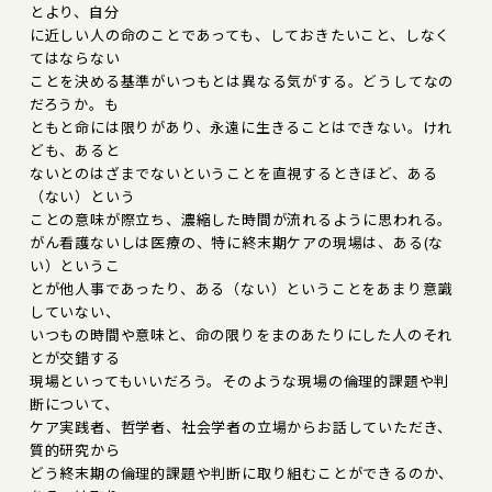
とより、自分
に近しい人の命のことであっても、しておきたいこと、しなく
てはならない
ことを決める基準がいつもとは異なる気がする。どうしてなの
だろうか。も
ともと命には限りがあり、永遠に生きることはできない。けれ
ども、あると
ないとのはざまでないということを直視するときほど、ある
（ない）という
ことの意味が際立ち、濃縮した時間が流れるように思われる。
がん看護ないしは医療の、特に終末期ケアの現場は、ある(な
い）というこ
とが他人事であったり、ある（ない）ということをあまり意識
していない、
いつもの時間や意味と、命の限りをまのあたりにした人のそれ
とが交錯する
現場といってもいいだろう。そのような現場の倫理的課題や判
断について、
ケア実践者、哲学者、社会学者の立場からお話していただき、
質的研究から
どう終末期の倫理的課題や判断に取り組むことができるのか、