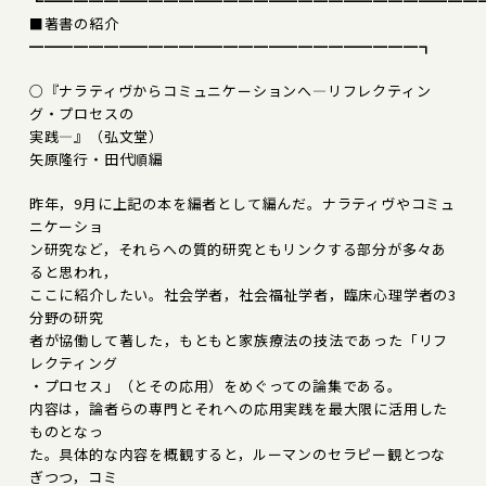
┗━━━━━━━━━━━━━━━━━━━━━━━━━━━━━
■著書の紹介
━━━━━━━━━━━━━━━━━━━━━━━━━━┓
○『ナラティヴからコミュニケーションへ―リフレクティン
グ・プロセスの
実践―』（弘文堂）
矢原隆行・田代順編
昨年，9月に上記の本を編者として編んだ。ナラティヴやコミュ
ニケーショ
ン研究など，それらへの質的研究ともリンクする部分が多々あ
ると思われ，
ここに紹介したい。社会学者，社会福祉学者，臨床心理学者の3
分野の研究
者が協働して著した，もともと家族療法の技法であった「リフ
レクティング
・プロセス」（とその応用）をめぐっての論集である。
内容は，論者らの専門とそれへの応用実践を最大限に活用した
ものとなっ
た。具体的な内容を概観すると，ルーマンのセラピー観とつな
ぎつつ，コミ