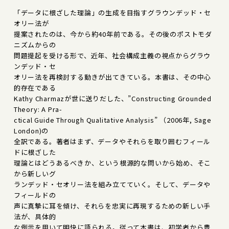
「データに根ざした理論」の生成を目指すグラウンデッド・セ
オリー法が
提案されたのは、今から約40年前である。その後のポストモダ
ニズムからの
問題提起を受ける形で、近年、社会構成主義の視点からグラウ
ンデッド・セ
オリー法を再検討する動きが出てきている。本書は、その中心
的存在である
Kathy Charmazが世に送りだした、”Constructing Grounded
Theory: A Pra-
ctical Guide Through Qualitative Analysis” （2006年, Sage
London)の
全訳である。著者はまず、データやそれらを取り囲むフィール
ドに根ざした
理論とはどうあるべきか、という根源的な問いから始め、そこ
から新しいグ
ランデッド・セオリー法を組み立てていく。そして、データや
フィールドの
声に真摯に耳を傾け、それらを忠実に再現するための新しい手
法が、具体的
な例示を用いて明快に語られる。従って本書は、初学者から豊