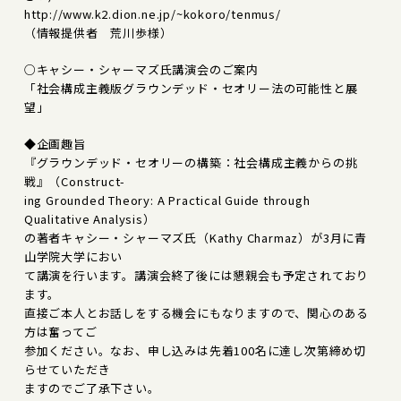
http://www.k2.dion.ne.jp/~kokoro/tenmus/
（情報提供者 荒川歩様）
○キャシー・シャーマズ氏講演会のご案内
「社会構成主義版グラウンデッド・セオリー法の可能性と展
望」
◆企画趣旨
『グラウンデッド・セオリーの構築：社会構成主義からの挑
戦』（Construct-
ing Grounded Theory: A Practical Guide through
Qualitative Analysis）
の著者キャシー・シャーマズ氏（Kathy Charmaz）が3月に青
山学院大学におい
て講演を行います。講演会終了後には懇親会も予定されており
ます。
直接ご本人とお話しをする機会にもなりますので、関心のある
方は奮ってご
参加ください。なお、申し込みは先着100名に達し次第締め切
らせていただき
ますのでご了承下さい。