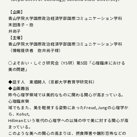
【企画】
青山学院大学国際政治経済学部国際コミュニケーション学科
末田清子・抱
井尚子
【主催】
青山学院大学国際政治経済学部国際コミュニケーション学科
（情報提供者 抱井尚子様）
○よそおい・しぐさ研究会（YS研）第5回「心理臨床における
美の問題」
◆話す人 東畑開人（京都大学教育学研究科）
◆企画趣旨
昨今心理学領域では美的なものに関わる関心が高まっている。
心理臨床領
域でもまた、美を軽視する姿勢にあったFreud,Jungの心理学か
ら、Kohut,
Hillmanという現代の心理学への以降の中で美に対する関心が高
まっている。
このような美への関心の高まりは、摂食障害や醜形恐怖などの