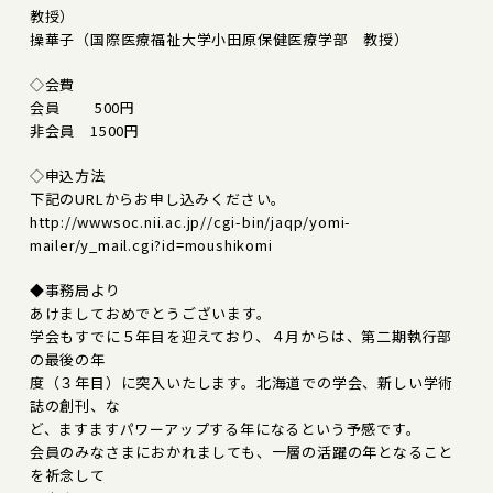
教授）
操華子（国際医療福祉大学小田原保健医療学部 教授）
◇会費
会員 500円
非会員 1500円
◇申込方法
下記のURLからお申し込みください。
http://wwwsoc.nii.ac.jp//cgi-bin/jaqp/yomi-
mailer/y_mail.cgi?id=moushikomi
◆事務局より
あけましておめでとうございます。
学会もすでに５年目を迎えており、４月からは、第二期執行部
の最後の年
度（３年目）に突入いたします。北海道での学会、新しい学術
誌の創刊、な
ど、ますますパワーアップする年になるという予感です。
会員のみなさまにおかれましても、一層の活躍の年となること
を祈念して