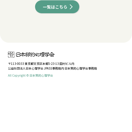
一覧はこちら
〒113-0033 東京都文京区本郷5-23-13 田村ビル内
公益社団法人日本心理学会 JPASS事務局内 日本質的心理学会事務局
All Copyright © 日本質的心理学会