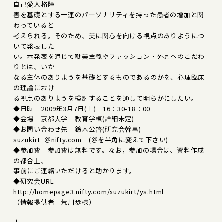
自己愛人格障
害を基礎とする一連のパーソナリティを持った患者の増加と関
わっていると
考えられる。そのため、美に関心を向ける視点のありようにつ
いて発表した
い。本発表を通じて耽美主義やファッション・外見へのこだわ
りとは、いか
なる主体のありようを基礎とするものであるのかを、心理臨床
の理論におけ
る視点のありようを検討することを通して明らかにしたい。
◆日時 2009年3月7日(土) 16：30-18：00
◆会場 京都大学 教育学棟(詳細未定)
◆お問い合わせ先 鈴木公啓(研究会幹事)
suzukirt_＠nifty.com (＠を半角に変えて下さい)
◆参加費 参加費は無料です。なお，参加の場合は、資料作成
の都合上、
事前にご連絡いただけると助かります。
◆研究会URL
http://homepage3.nifty.com/suzukirt/ys.html
（情報提供者 荒川歩様）