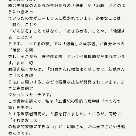
統合失調症の人たちが自分たちの「爆発」や「幻聴」とどのよ
うにつきあっ
ていったのかがユーモラスに描かれています。必要なことは
「闘う」ことや
「がんばる」ことではなく、「あきらめる」ことや、「絶望す
る」ことだそ
うです。「べてるの家」では「爆発した当事者」が自分たちの
「爆発」を研
究し、そこから「爆発救助隊」という他者援助が生まれていま
す。また「幻
聴研究班」からは、「幻聴さんに根気よく話しかけ、幻聴さん
に『お引き取
りを』お願いする」などの高度な技法が開発されています。ま
さに先端的ア
クションリサーチです。
この書物を読んで、私は「21世紀の質的心理学は『べてるの
家』をモデル
とする当事者研究だ」と膝を打ちました。ところが、同時に
「それはおまえ
の短絡的妄想にすぎない」と「幻聴さん」が耳元でささやき始
めたのです。