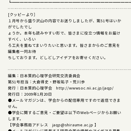
┗━━━━━━━━━━━━━━━━━━━━━━━━━━━━━
………………………………………………………………………………
[クッピーより］
１月号から盛り沢山の内容でお送りしましたが、第51号はいか
がでしたでし
ょうか。本年も読みやすい形で、皆さまに役立つ情報をお届け
すべく、いろい
ろ工夫を重ねてまいりたいと思います。皆さまからのご意見を
編集者一同お待
ちしております。どしどしアイデアをお寄せください。
………………………………………………………………………………
編集：日本質的心理学会研究交流委員会
第51号担当：大倉得史・野坂祐子・荒川歩
発行：日本質的心理学会 http://wwwsoc.nii.ac.jp/jaqp/
発行日：2009年1月20日
●メールマガジンは、学会からの配信専用ですので返信できま
せん。
●学会に関するご意見・ご要望は以下のWebページからお願い
します。
【学会事務局アドレス jaqp@shiraume.ac.jp 】
●メールマガジンに掲載する研究会等の情報やアイデアを募集