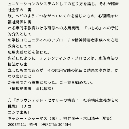
ュニケーションのシステムとしての在り方を論じ，それが臨床
社会学の「実
践」へどのようにつながっていくかを論じたもの，心理臨床や
福祉関係に携
わる専門家教育おける研修への応用実践，「いじめ」への予防
的介入として
の学校コミュニティへのアプローチや精神障害者家族への心理
教育としての
応用実践などを論じた。
先述したように，リフレクティング・プロセスは，家族療法の
技法から出
立したものであるが，その応用実践の範囲と効果の高さは，か
なり広いこと
が実感できる論集となった。ご一読を勧めたい。
（情報提供者 田代順様）
○『グラウンデッド・セオリーの構築： 社会構成主義からの
挑戦』（ナカ
ニシヤ出版）
キャシー・シャーマズ（著）、抱井尚子・末田清子（監訳）
2008年11月発刊 税込定価 3045円