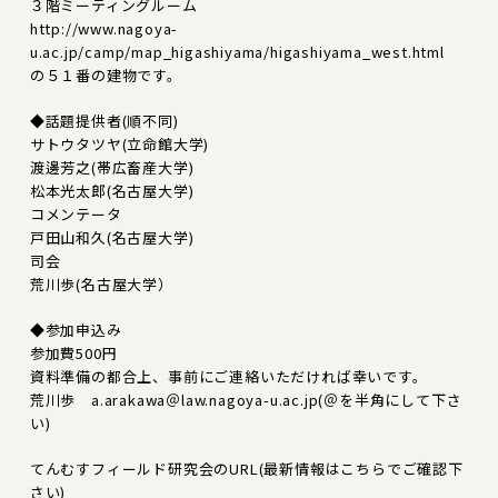
３階ミーティングルーム
http://www.nagoya-
u.ac.jp/camp/map_higashiyama/higashiyama_west.html
の５１番の建物です。
◆話題提供者(順不同)
サトウタツヤ(立命館大学)
渡邊芳之(帯広畜産大学)
松本光太郎(名古屋大学)
コメンテータ
戸田山和久(名古屋大学)
司会
荒川歩(名古屋大学）
◆参加申込み
参加費500円
資料準備の都合上、事前にご連絡いただければ幸いです。
荒川歩 a.arakawa＠law.nagoya-u.ac.jp(＠を半角にして下さ
い)
てんむすフィールド研究会のURL(最新情報はこちらでご確認下
さい)