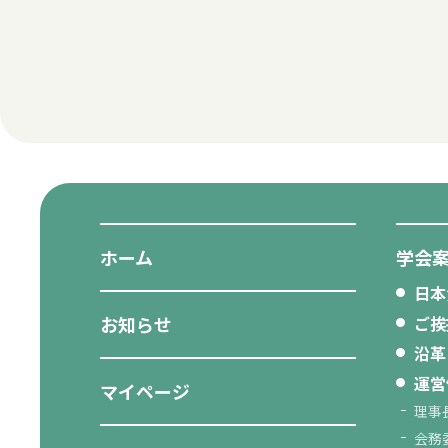
ホーム
学会
日本
お知らせ
ご挨
沿革
運営
マイページ
理事
会務