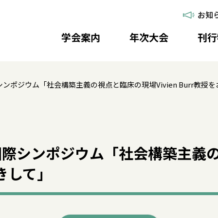
お知
学会案内
年次大会
刊行
ジウム「社会構築主義の視点と臨床の現場――Vivien Burr教授をお
国際シンポジウム「社会構築主義
きして――」