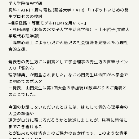
学大学院情報学研
究科・ATR)・野村竜也 (龍谷大学・ATR) 「ロボットいじめの発
生プロセスの検討
-複線径路・等至モデル(TEM)を用いて- 」
・杉田理緒（お茶の水女子大学生活科学部）・山田哲子(立教大
学現代心理学部)
「臨床心理士による小児がん患児の社会復帰を見据えた心理社
会的支援」
発表者の先生方には副賞として学会理事の先生方の直筆サイン
入り「質的心
理学辞典」が贈呈されました。なお杉田先生は今回が本学会で
は初めてのポスタ
ー発表，山田先生は第1回大会の参加後10数年ぶりのご発表と
のことでした。
今回のお話しをいただいたときには，はたして質的心理学会の
大会の準備や
運営が自分に務まるだろうかと逡巡しましたが，無事に開催に
までこぎ着けるこ
とが出来たのは皆さまのご協力のおかげです。このような貴重