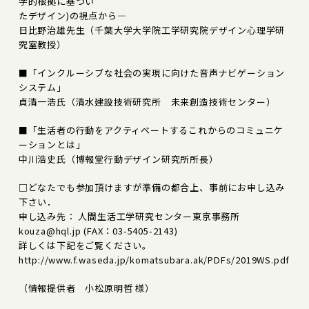
学的根拠に基づい
たデザイン)の視点から―
日比野治雄先生（千葉大学大学院工学研究院デザイン心理学研
究室教授）
■「インクルーシブな社会の実現に向けた音声ナビゲーション
システム」
貞清一浩氏（清水建設技術研究所 未来創造技術センター）
■「生活者の行動をアクティベートするこれからのコミュニケ
ーションとは」
中川浩史氏（博報堂行動デザイン研究所所長）
□どなたでも参加頂けますが準備の都合上、事前にお申し込み
下さい．
申し込み先： 人間生活工学研究センター東京事務所
kouza@hql.jp (FAX：03-5405-2143)
詳しくは下記をご覧ください。
http://www.f.waseda.jp/komatsubara.ak/PDFs/2019WS.pdf
（情報提供者 小松原明哲 様）