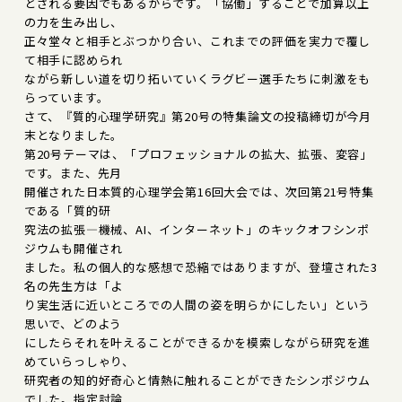
とされる要因でもあるからです。「協働」することで加算以上
の力を生み出し、
正々堂々と相手とぶつかり合い、これまでの評価を実力で覆し
て相手に認められ
ながら新しい道を切り拓いていくラグビー選手たちに刺激をも
らっています。
さて、『質的心理学研究』第20号の特集論文の投稿締切が今月
末となりました。
第20号テーマは、「プロフェッショナルの拡大、拡張、変容」
です。また、先月
開催された日本質的心理学会第16回大会では、次回第21号特集
である「質的研
究法の拡張―機械、AI、インターネット」のキックオフシンポ
ジウムも開催され
ました。私の個人的な感想で恐縮ではありますが、登壇された3
名の先生方は「よ
り実生活に近いところでの人間の姿を明らかにしたい」という
思いで、どのよう
にしたらそれを叶えることができるかを模索しながら研究を進
めていらっしゃり、
研究者の知的好奇心と情熱に触れることができたシンポジウム
でした。指定討論