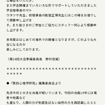
な機会をいただき，
また学会開催までいろいろな形でサポートしていただきました
学会理事長のサト
ウタツヤ先生，前理事長の能智正博先生にはこの場をお借りし
て感謝申し上げま
す。また皆さまのご参加とご協力にスタッフ一同心より感謝申
し上げます。
来年度ははじめての海外での開催となりますが，どのような大
会になるのか
楽しみにしております。
（第16回大会準備委員長 野村信威）
＊＊＊＊＊＊＊＊＊＊＊＊＊＊＊＊＊＊＊＊＊＊＊＊＊＊＊＊
＊＊＊＊＊
◆『質的心理学研究』編集委員会より
先月今月と大きな台風が続いています。今回の台風19号には竜
巻や地震など
も重なり、人間の力が到底及ばない自然の力を再認識したとと