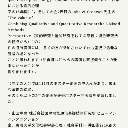
における質的心理
学の15年間）”，そして大会2日目のJohn W. Creswell先生の
”The Value of
Combining Qualitative and Quantitative Research : A Mixed
Methods
Perspective（質的研究と量的研究をむすぶ意義：混合研究法
の観点から）” の2
件の招待講演には，多くの方が参加されいずれも盛況で活発な
議論の場となった
ことと思われます（私自身はどちらの講演も直接伺うことが出
来なかったことが
悔やまれます）。
今年度の大会では111件のポスター発表の申込みがあり，厳正
な審査の結果，
そのうち以下の2件の発表が優秀ポスター発表賞を受賞しまし
た。
・山田幸恵(株式会社国際電気通信基礎技術研究所 ヒューマン
インタラクション
室，東海大学文化社会学部心理・社会学科)・神田崇行(京都大