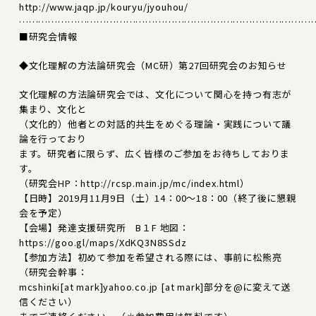
http://www.jaqp.jp/kouryu/jyouhou/
………………………………………………………………………………
■研究会情報
◆文化理解の方法論研究会（MC研）第27回研究会のお知らせ
文化理解の方法論研究会では、文化について関心を持つ有志が
集まり、文化と
（文化的）他者との対話的共生をめぐる理論・実践について議
論を行っており
ます。研究者に限らず、広く皆様のご参加をお待ちしておりま
す。
（研究会HP：http://rcsp.main.jp/mc/index.html）
【日時】2019月11月9日（土）14：00～18：00（終了後に懇親
会を予定）
【会場】発達支援研究所 B１F 地図：
https://goo.gl/maps/XdKQ3N8SSdz
【参加方法】初めて参加を希望される際には、事前に松熊亮
（研究会幹事：
mcshinki[at mark]yahoo.co.jp [at mark]部分を@に変えて送
信ください）