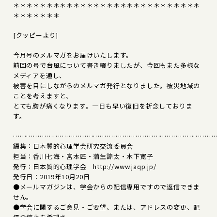
＊＊＊＊＊＊＊＊＊＊＊＊＊＊＊＊＊＊＊＊＊＊＊＊＊＊＊＊
＊＊＊＊＊＊＊
[クッピーより]
今月号のメルマガをお届けいたします。
前回の号で台風について書き綴りましたが、今回もまた多様な
メディアを通し、
被害を目にしながらのメルマガ発行となりました。被災地域の
ことを考えますと、
とても胸が痛くなります。一日も早い復旧を祈念しておりま
す。
………………………………………………………………………………
編集：日本質的心理学会研究交流委員会
担当：香川七海・宮本匠・蒲生諒太・木下寛子
発行：日本質的心理学会 http://www.jaqp.jp/
発行日：2019年10月20日
●メールマガジンは、学会からの配信専用ですので返信できま
せん。
●学会に関するご意見・ご要望、または、アドレスの変更、配