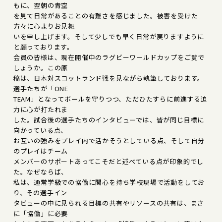
もに、翌朝の青空
を見て日常があることの有難さを感じました。被害を受けた
方々に心よりお見舞
いを申し上げます。そして少しでも早く日常が戻りますように
と願っております。
会員の皆様は、現在開催中のラグビーワールドカップをご覧で
しょうか。この原
稿は、日本対スコットランド戦を見ながら執筆しております。
選手たちが「ONE
TEAM」となってボールを守りつつ、ただひたすらに前進する迫
力に心が打たれま
した。試合後の選手たちのインタビューでは、皆が同じ目標に
向かっている点、
お互いの強みをプレイ内で活かそうとしている点、そして自分
のプレイはチーム
メンバーのサポートあってこそだと述べている点が印象的でし
た。なぜならば、
私は、通常学級での協働に関心を持ち学校現場で活動をしてお
り、その選手イン
タビューの中に見られる目標の共有やリソースの共有は、まさ
に「協働」に必要