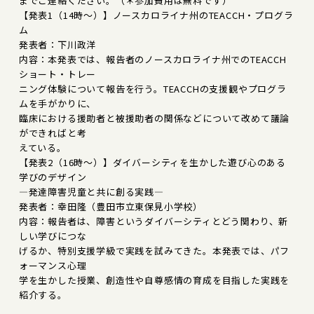
までご連絡ください。（＊参加費用は無料です）
【発表1（14時～）】ノースカロライナ州のTEACCH・プログラ
ム
発表者：下川政洋
内容：本発表では、報告者のノースカロライナ州でのTEACCH
ショート・トレー
ニング体験について報告を行う。TEACCHの支援観やプログラ
ムを手がかりに、
臨床における援助者と被援助者の関係などについて改めて議論
ができればと考
えている。
【発表2（16時～）】ダイバーシティを生かした遊び心のある
学びのデザイン
―発達障害児童と共に創る実践―
発表者：幸田隆（豊田市立東保見小学校）
内容：報告者は、障害というダイバーシティとどう関わり、新
しい学びにつな
げるか、特別支援学級で実践を試みてきた。本発表では、パフ
ォーマンス心理
学を生かした授業、創造性や自尊感情の育成を目指した実践を
紹介する。