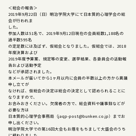
＜総会の報告＞
2019年9月22日（日）明治学院大学にて日本質的心理学会の総
会が行われま
した。
参加人数は51名で、2019年9月12日現在の会員総数1,188名の
過半数595名
の定足数には及ばず、仮総会となりました。仮総会では、2018
年度決算および
2019年度予算案、規定等の変更、選挙結果、各委員会の活動報
告および活動予定
などが承認されました。
本メールが届いてから1ヶ月以内に会員の半数以上の方から異議
申し立てが
なければ、仮総会の決定は総会の決定として認められることに
なりますので、
お含みおきください。欠席者の方で、総会資料や議事録などが
必要な方は
日本質的心理学会事務局（jaqp-post@bunken.co.jp）までお
申し出ください。
明治学院大学での第16回大会もお蔭をもちまして大盛会のうち
に終わりました。