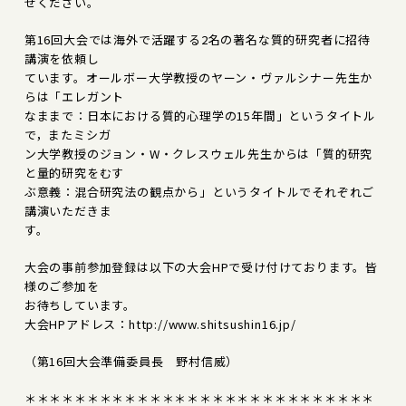
せください。
第16回大会では海外で活躍する2名の著名な質的研究者に招待
講演を依頼し
ています。オールボー大学教授のヤーン・ヴァルシナー先生か
らは「エレガント
なままで：日本における質的心理学の15年間」というタイトル
で，またミシガ
ン大学教授のジョン・W・クレスウェル先生からは「質的研究
と量的研究をむす
ぶ意義：混合研究法の観点から」というタイトルでそれぞれご
講演いただきま
す。
大会の事前参加登録は以下の大会HPで受け付けております。皆
様のご参加を
お待ちしています。
大会HPアドレス：http://www.shitsushin16.jp/
（第16回大会準備委員長 野村信威）
＊＊＊＊＊＊＊＊＊＊＊＊＊＊＊＊＊＊＊＊＊＊＊＊＊＊＊＊