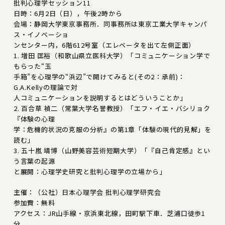
批判心理学セッション11
日時：6月2日（日），午後2時から
会場：静岡大学東京事務所．同事務所は東京工業大学キャンパ
ス・イノベーショ
ンセンター内，6階612号室（エレベータを出て左側正面）
1. 増田 匡裕（和歌山県立医科大学）「コミュニケーション学で
もらった“玉
手箱”を心理学の“浜辺”で開けてみると(その2：承前)：
G.A.Kellyの理論で対
人コミュニケーションを説明するとはどういうことか」
2. 百合草 禎二（常葉大学名誉教授）「エフ・イエ・バシリョク
『体験の心理
学：危機的状況の克服の分析』の第1章「体験の現代的見解」を
読む」
3. 五十嵐 靖博（山野美容芸術短期大学）「『自己肯定感』とい
う言葉の起源
と展開：心理学史研究と批判心理学の立場から」
主催：（公社）日本心理学会 批判心理学研究会
参加費：無料
アクセス：JR山手線・京浜東北線，田町駅下車．芝浦口徒歩1
分