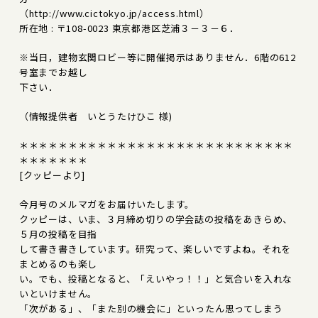
（http://www.cictokyo.jp/access.html）
所在地 : 〒108-0023 東京都港区芝浦３－３－６．
※当日，建物玄関ロビー等に開催掲示はありません．6階の612
号室までお越し
下さい．
（情報提供者 いとうたけひこ 様)
＊＊＊＊＊＊＊＊＊＊＊＊＊＊＊＊＊＊＊＊＊＊＊＊＊＊＊＊
＊＊＊＊＊＊＊
[クッピーより]
今月号のメルマガをお届けいたします。
クッピーは、いま、３月締め切りの学会誌の投稿をあきらめ、
５月の投稿を目指
して書き書きしています。研究って、楽しいですよね。それを
まとめるのも楽し
い。でも、投稿となると、「えいやっ！！」と気合いを入れな
いといけません。
「次がある」、「また別の機会に」といったん思ってしまう