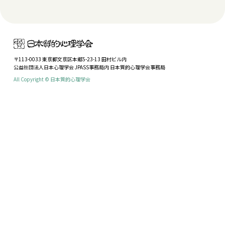
〒113-0033 東京都文京区本郷5-23-13 田村ビル内
公益社団法人日本心理学会 JPASS事務局内 日本質的心理学会事務局
All Copyright © 日本質的心理学会