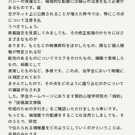
バシーの保護など、倫理的な配慮には細心の注意を払う必要が
あるものです。論
文がネット上に公開されることが増えた昨今では、特にこの点
について注意を払
うべきでしょう。
掲載論文を見直してみましても、その修正処理のかたちにはさ
まざまなものが
あります。もともとの映像資料をぼかしたもの、顔など個人情
報が特定される可
能性のあるものについてマスクをかけたもの、線画で表現した
もの、絵画として
表現したものなど、多様です。この点、当学会において明確に
は規定されており
ませんでしたので、その点をどのように盛り込むのかについて
の議論がなされま
した。学会ホームページにあります質的心理学研究の「規約」
や「投稿論文原稿
作成のための手引き」をご確認いただけましたら幸いです。
もっとも、倫理面での配慮をすることは当然としましても、そ
のうえで、研究
で伝えられる情報量をどのようにしていくのかということは、
会員のみなさま