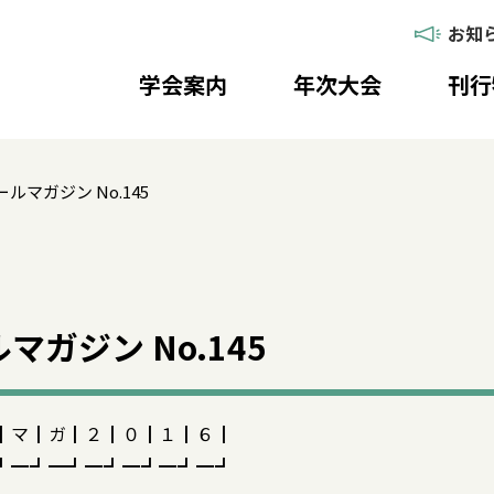
お知
学会案内
年次大会
刊行
ルマガジン No.145
ガジン No.145
┃マ┃ガ┃２┃０┃１┃６┃
┛━┛━┛━┛━┛━┛━┛