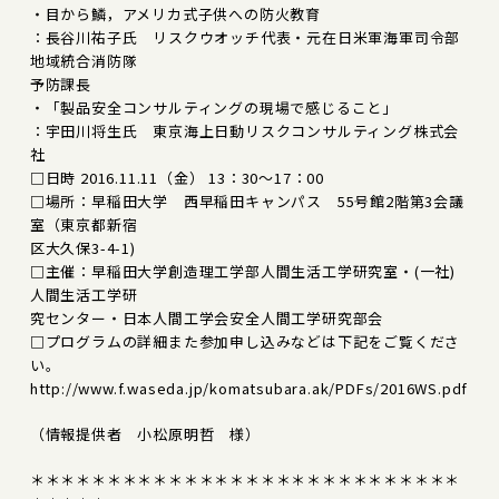
・目から鱗，アメリカ式子供への防火教育
：長谷川祐子氏 リスクウオッチ代表・元在日米軍海軍司令部
地域統合消防隊
予防課長
・「製品安全コンサルティングの現場で感じること」
：宇田川将生氏 東京海上日動リスクコンサルティング株式会
社
□日時 2016.11.11（金） 13：30～17：00
□場所：早稲田大学 西早稲田キャンパス 55号館2階第3会議
室（東京都新宿
区大久保3-4-1)
□主催：早稲田大学創造理工学部人間生活工学研究室・(一社)
人間生活工学研
究センター・日本人間工学会安全人間工学研究部会
□プログラムの詳細また参加申し込みなどは下記をご覧くださ
い。
http://www.f.waseda.jp/komatsubara.ak/PDFs/2016WS.pdf
（情報提供者 小松原明哲 様）
＊＊＊＊＊＊＊＊＊＊＊＊＊＊＊＊＊＊＊＊＊＊＊＊＊＊＊＊