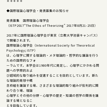
＊＊＊＊＊
◆国際理論心理学会・発表募集のお知らせ
発表募集 国際理論心理学会
（ISTP2017“The Ethos of Theorizing” 2017年8月21-25日）
2017年に国際理論心理学会が東京（立教大学池袋キャンパス）
で開催されます。
国際理論心理学会（International Society for Theoretical
Psychology; ISTP）
は、心理学に関する理論的・メタ理論的・哲学的な議論を行う
ための国際的なフォ
ーラムです。本学会は1980年代に発足し、心理学にかかわる問
題への学際的およ
び超域的な取り組みを促進することを目的としています。新た
な理論的発想や概
念枠組を議論する場、さまざまな理論的取り組みが批判的に関
わり合う場、理論
心理学とその他の分野・心理学の歴史・知識の哲学の関係を議
論する場となるこ
とを目指しています。