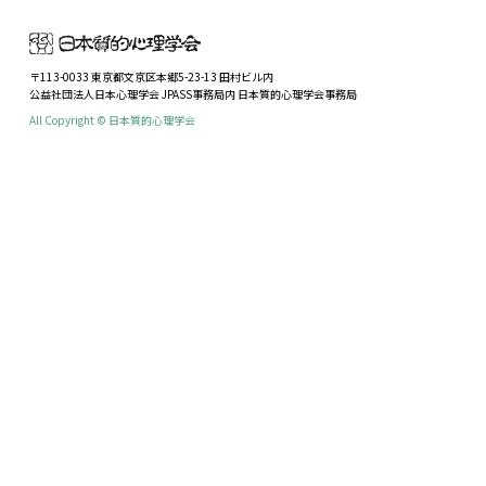
〒113-0033 東京都文京区本郷5-23-13 田村ビル内
公益社団法人日本心理学会 JPASS事務局内 日本質的心理学会事務局
All Copyright © 日本質的心理学会