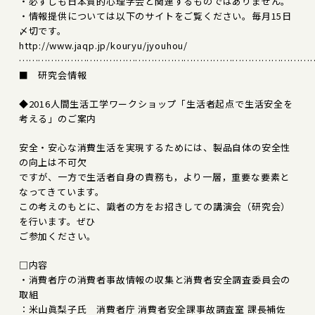
・必ずしも日本質的心理学会と関連するものではありません。
・情報提供については以下のサイトをご覧ください。毎月15日
〆切です。
http://www.jaqp.jp/kouryu/jyouhou/
………………………………………………………………………………
■ 研究会情報
◆2016人間生活工学ワークショップ「生活者起点で生活安全を
考える」のご案内
安全・安心な消費生活を実現するためには、製品自体の安全性
の向上は不可欠
ですが、一方で生活者自身の責務も，より一層，重要な要素と
なってきています。
この考えのもとに、識者の方をお招きしての講演会（研究会）
を行います。ぜひ
ご参加ください。
□内容
・消費者庁の消費者事故情報の収集と消費者安全調査委員会の
取組
：米山眞梨子氏 消費者庁 消費者安全課事故調査室 課長補佐