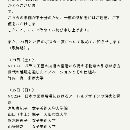
がとうございま
す。
こちらの準備が不十分のため、一部の参加者にはご迷惑、ご不
便をおかけしま
したこと、ここで改めてお詫び申し上げます。
また、24日と25日のポスター賞について改めてお知らせします
（敬称略）。
〈24日（土）〉
NO124 ガラス工芸の技術の復活から捉える物語の引き継ぎ方
世代の越境を通じたイノベーションとその仕組み
竹内一真 多摩大学
〈25日（日）〉
NO224 日本の医療現場におけるアート＆デザインの現状と課
題
宮坂真紀子 女子美術大学大学院
山口（中上）悦子 大阪市立大学
鈴木理恵子 女子美術大学
山野雅之 女子美術大学