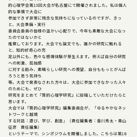
的心理学会第13回大会が名古屋にて開催されました。私は個人
的な事情で大会に
参加できず非常に残念な気持ちになっているのですが、きっ
と、大会準備・実行
委員会委員の皆様の温かい心配りで、今年も素敵な大会になっ
たのではないかと
推察しております。大会でも論文でも、誰かの研究に触れる
と、知的好奇心の充
足以外にも、色々な感情体験が芽生えます。例えば自分の研究
への刺激、孤独感
に対する励み、素晴らしい研究への羨望、自分ももっとがんば
ろうと思う気持ち
等。大会で発表なされた方々は、大会に参加できなかった人々
のためにも、ぜひ
研究をまとめて『質的心理学研究』に投稿していただけたらと
思います。
大会では『質的心理学研究』編集委員会が、「ゆるやかなネッ
トワークと越境
する対話：遊び、学び、創造」（責任編集者：香川秀太・青山
征彦 責任編集）
というテーマで、シンポジウムを開催しました。こちらは第18