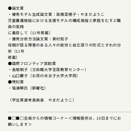
●論文賞
・優秀モデル生成論文賞：高橋菜穂子・やまだようこ
児童養護施設における支援モデルの構成――施設と家庭をむすぶ職
員の実践
に着目して（11号掲載）
・優秀分析方法論文賞：東村知子
母親が語る障害のある人々の就労と自立――語りの形式とずれの分
析（11号
掲載）
●国際フロンティア奨励賞
・長尾明子（立命館大学言語教育センター）
・山口慶子（お茶の水女子大学大学院）
●特別賞
・塩浦暲氏（新曜社）
（学会賞選考委員長 やまだようこ）
………………………………………………………………………………
■□■□会員からの情報コーナー＜情報提供は、15日までにお
願いします＞