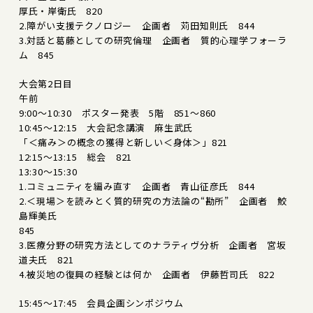
厚氏・岸衛氏 820
2.障がい支援テクノロジー 企画者 苅田知則氏 844
3.対話と葛藤としての研究倫理 企画者 質的心理学フォーラ
ム 845
大会第2日目
午前
9:00～10:30 ポスター発表 5階 851～860
10:45～12:15 大会記念講演 麻生武氏
「＜痛み＞の概念の獲得と新しい＜身体＞」821
12:15～13:15 総会 821
13:30～15:30
1.コミュニティを編み直す 企画者 青山征彦氏 844
2.＜現場＞を読みとく質的研究の方法論の“勘所” 企画者 鮫
島輝美氏
845
3.医療分野の研究方法としてのナラティヴ分析 企画者 宮坂
道夫氏 821
4.被災地の復興の経験とは何か 企画者 伊藤哲司氏 822
15:45～17:45 会員企画シンポジウム