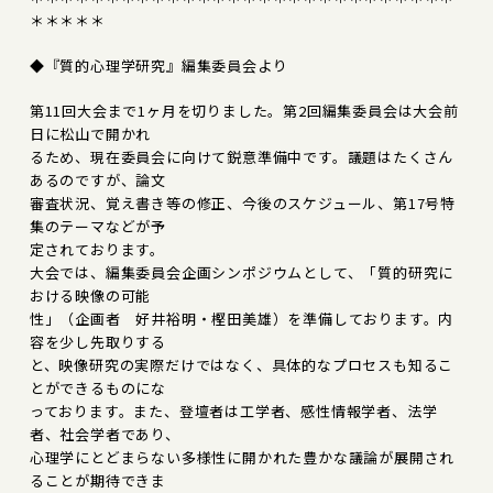
＊＊＊＊＊
◆『質的心理学研究』編集委員会より
第11回大会まで1ヶ月を切りました。第2回編集委員会は大会前
日に松山で開かれ
るため、現在委員会に向けて鋭意準備中です。議題はたくさん
あるのですが、論文
審査状況、覚え書き等の修正、今後のスケジュール、第17号特
集のテーマなどが予
定されております。
大会では、編集委員会企画シンポジウムとして、「質的研究に
おける映像の可能
性」（企画者 好井裕明・樫田美雄）を準備しております。内
容を少し先取りする
と、映像研究の実際だけではなく、具体的なプロセスも知るこ
とができるものにな
っております。また、登壇者は工学者、感性情報学者、法学
者、社会学者であり、
心理学にとどまらない多様性に開かれた豊かな議論が展開され
ることが期待できま