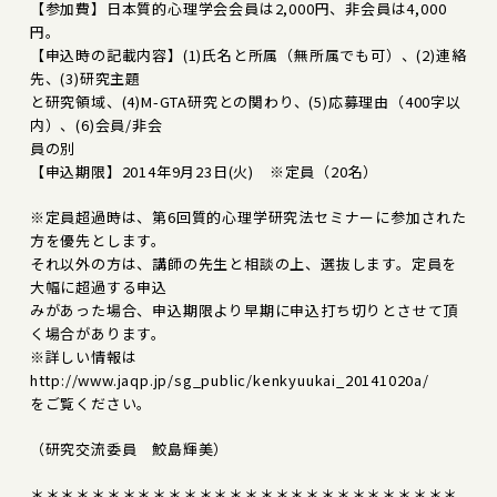
【参加費】日本質的心理学会会員は2,000円、非会員は4,000
円。
【申込時の記載内容】(1)氏名と所属（無所属でも可）、(2)連絡
先、(3)研究主題
と研究領域、(4)M-GTA研究との関わり、(5)応募理由（400字以
内）、(6)会員/非会
員の別
【申込期限】2014年9月23日(火) ※定員（20名）
※定員超過時は、第6回質的心理学研究法セミナーに参加された
方を優先とします。
それ以外の方は、講師の先生と相談の上、選抜します。定員を
大幅に超過する申込
みがあった場合、申込期限より早期に申込打ち切りとさせて頂
く場合があります。
※詳しい情報は
http://www.jaqp.jp/sg_public/kenkyuukai_20141020a/
をご覧ください。
（研究交流委員 鮫島輝美）
＊＊＊＊＊＊＊＊＊＊＊＊＊＊＊＊＊＊＊＊＊＊＊＊＊＊＊＊