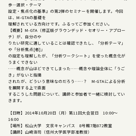
歩―選択・テーマ
設定・焦点化の基準』の第2弾のセミナーを開催します。今回
は、M-GTAの基礎を
理解されている方向けです。ふるってご参加ください。
【概要】M-GTA（修正版グラウンデッド・セオリー・アプロー
チ）が、自分のや
りたい研究に適していることは確認できたし、「分析テーマ」
や「分析焦点[者]」
の設定も理解したが、「分析ワークシート」を使った概念化が
うまくできない
……概念が山ほどできてしまった……概念や理論全体に「うご
き」がないと指摘
されたが、どういう意味なのだろう……？ M-GTAによる分析
を展開する上で直面
するこうした問題について、講師と参加者で一緒に検討してい
きます。
【日時】2014年10月20日（月）第11回大会翌日 10:00～
16:00
【場所】松山大学 文京キャンパス 8号館7階872教室
【講師】山崎浩司（信州大学医学部准教授）