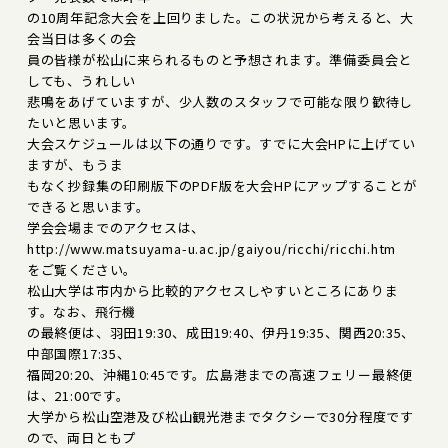
の10周年記念大会を上回りました。この状況から考えると、大
会当日は多くの会
員の皆様が松山に来られるものと予想されます。準備委員会と
しても、うれしい
悲鳴をあげていますが、少人数のスタッフで可能な限り歓待し
たいと思います。
大会スケジュールは以下の通りです。すでに大会HPに上げてい
ますが、もうま
もなく抄録集の印刷版下のPDF版を大会HPにアップすることが
できると思います。
学会会場までのアクセスは、
http://www.matsuyama-u.ac.jp/gaiyou/ricchi/ricchi.htm
をご覧ください。
松山大学は市内から比較的アクセスしやすいところにありま
す。なお、飛行機
の最終便は、羽田19:30、成田19:40、伊丹19:35、関西20:35、
中部国際17:35、
福岡20:20、沖縄10:45です。広島港までの高速フェリー最終便
は、21:00です。
大学から松山空港及び松山観光港までタクシーで30分程度です
ので、両日ともプ