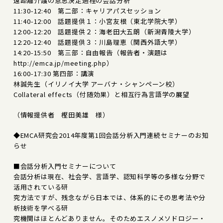
遠距離介護の意思決定過程の会話分析
11:30-12:40 第二部：キャリアパスセッション
11:40-12:00 話題提供１：小宮友根（東北学院大学）
12:00-12:20 話題提供２：海老田大五朗（新潟青陵大学）
12:20-12:40 話題提供３：川島理恵（関西外語大学）
14:20-15:50 第三部：自由報告（報告者・演題は
http://emca.jp/meeting.php）
16:00-17:30 第四部：講演
林誠先生（イリノイ大学 アーバナ・シャンペーン校）
Collateral effects（付随効果）と相互行為言語学の展望
（情報提供者 樫田美雄 様）
◆EMCA研究会2014年度第1回会話分析入門連続セミナーのお知
らせ
■会話分析入門セミナーについて
会話分析は現在、社会学、言語学、認知科学等の多様な分野で
活用されている研
究方法ですが、残念ながら日本では、体系的にその思考法や分
析技術を学べる研
究機関はほとんどありません。そのためエスノメソドロジー・