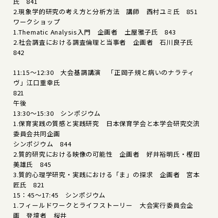
氏 841
2.現象学的研究の考え方と分析方法 講師 西村ユミ氏 851
ワークショップ
1.Thematic Analysis入門 企画者 土屋雅子氏 843
2.社会調査における調査倫理と当事者 企画者 石川良子氏
842
11:15～12:30 大会基調講演 「正岡子規と病いのナラティ
ヴ」江口重幸氏
821
午後
13:30～15:30 シンポジウム
1.保育実践の質感と実践研究 日本保育学会と本学会研究交流
委員会共同企画
シンポジウム 844
2.質的研究における映像の可能性 企画者 好井裕明氏・樫田
美雄氏 845
3.質的心理学研究・実践における「ま」の探求 企画者 宮本
匠氏 821
15：45～17:45 シンポジウム
1.フィールドワークとライフストーリー 大会実行委員会企
画 登壇者 桜井