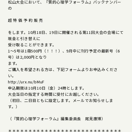
松山大会において、『質的心理学フォーラム』バックナンバー
の
超 特 価 予 約 販 売
をします。10月18日、19日に開催される第11回大会の会場にて
現金と引き替えに
受け取ることができます。
1～5号は1冊500円（！！！）、9月中に刊行予定の最新号（6
号）は2,000円となり
ます。
ご購入を希望される方は、下記フォームよりお申込みくださ
い。
http://urx.nu/bMuF
申込期限は10月10日（金）24時とします。
大会当日の指定する時間に受付にお越しください。
（初日、二日目ともに設定します。メールでお知らせしま
す。）
（『質的心理学フォーラム』編集委員長 尾見康博）
＊＊＊＊＊＊＊＊＊＊＊＊＊＊＊＊＊＊＊＊＊＊＊＊＊＊＊＊