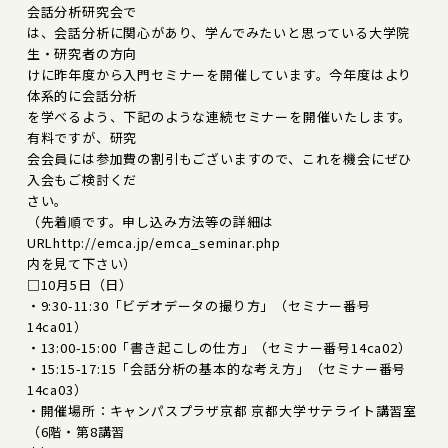
会話分析研究会で
は、会話分析に関心があり、学んでみたいと思っている大学院
生・研究者の方向
けに昨年度から入門セミナーを開催しています。今年度はより
体系的に会話分析
を学べるよう、下記のような連続セミナーを開催いたします。
有料ですが、研究
会会員には参加費の割引もございますので、これを機会にぜひ
入会もご検討くだ
さい。
（先着順です。申し込み方法等の詳細は
URLhttp://emca.jp/emca_seminar.php
内を見て下さい）
□10月5日（日）
・9:30-11:30「ビデオデータの撮り方」（セミナー番号
14ca01）
・13:00-15:00「書き起こしの仕方」（セミナー番号14ca02）
・15:15-17:15「会話分析の基本的な考え方」（セミナー番号
14ca03）
・開催場所：キャンパスプラザ京都 京都大学サテライト講習室
（6階・第8講習