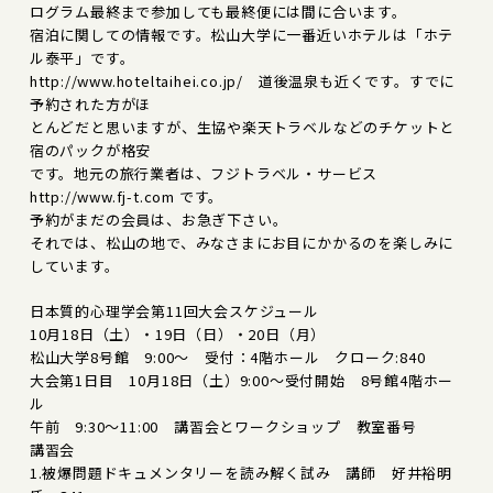
ログラム最終まで参加しても最終便には間に合います。
宿泊に関しての情報です。松山大学に一番近いホテルは「ホテ
ル泰平」です。
http://www.hoteltaihei.co.jp/ 道後温泉も近くです。すでに
予約された方がほ
とんどだと思いますが、生協や楽天トラベルなどのチケットと
宿のパックが格安
です。地元の旅行業者は、フジトラベル・サービス
http://www.fj-t.com です。
予約がまだの会員は、お急ぎ下さい。
それでは、松山の地で、みなさまにお目にかかるのを楽しみに
しています。
日本質的心理学会第11回大会スケジュール
10月18日（土）・19日（日）・20日（月）
松山大学8号館 9:00～ 受付：4階ホール クローク:840
大会第1日目 10月18日（土）9:00～受付開始 8号館4階ホー
ル
午前 9:30～11:00 講習会とワークショップ 教室番号
講習会
1.被爆問題ドキュメンタリーを読み解く試み 講師 好井裕明