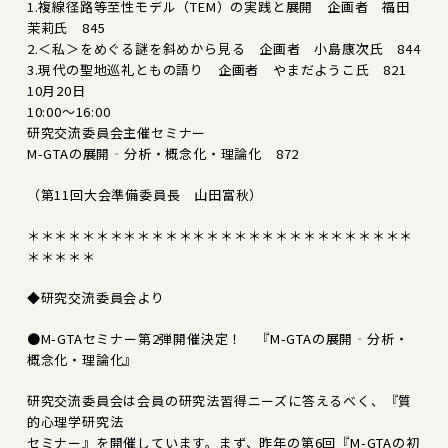
1.複線径路等至性モデル（TEM）の実践と展開 企画者 福田
茉莉氏 845
2.＜私＞をめぐる謎を斜めから見る 企画者 小島康次氏 844
3.現代の聖地巡礼ともの語り 企画者 やまだようこ氏 821
10月20日
10:00～16:00
研究交流委員会主催セミナー
M-GTAの展開‐分析・概念化・理論化 872
（第11回大会準備委員長 山田富秋）
＊＊＊＊＊＊＊＊＊＊＊＊＊＊＊＊＊＊＊＊＊＊＊＊＊＊＊＊
＊＊＊＊＊
◆研究交流委員会より
●M-GTAセミナー第2弾開催決定！ 『M-GTAの展開‐分析・
概念化・理論化』
研究交流委員会は会員の研究法習得ニーズに答えるべく、『質
的心理学研究法
セミナー』を開催しています。まず、昨年の第6回『M-GTAの初