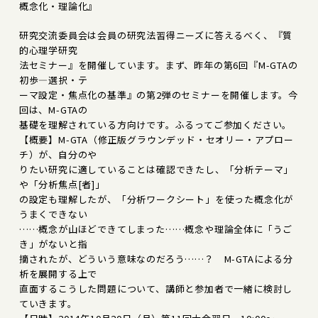
概念化・理論化』
研究交流委員会は会員の研究法習得ニーズに答えるべく、『質
的心理学研究
法セミナー』を開催しています。まず、昨年の第6回『M-GTAの
初歩―選択・テ
ーマ設定・焦点化の基準』の第2弾のセミナーを開催します。今
回は、M-GTAの
基礎を理解されている方向けです。ふるってご参加ください。
【概要】M-GTA（修正版グラウンデッド・セオリー・アプロー
チ）が、自分のや
りたい研究に適していることは確認できたし、「分析テーマ」
や「分析焦点[者]」
の設定も理解したが、「分析ワークシート」を使った概念化が
うまくできない
……概念が山ほどできてしまった……概念や理論全体に「うご
き」がないと指
摘されたが、どういう意味なのだろう……？ M-GTAによる分
析を展開する上で
直面するこうした問題について、講師と参加者で一緒に検討し
ていきます。