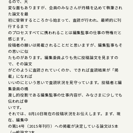
るので、大
変な面もありますが、会員のみなさんが丹精を込めて執筆され
た論文を最
初に受領するところから始まって、査読が行われ、最終的に刊
行するまで
のプロセスすべてに携われることは編集監事の仕事の特権だと
感じます。
投稿者の願いは掲載されることだと思いますが、編集監事もそ
の思いに似
たものがあります。編集委員よりも先に投稿論文を見ますの
で、その論文
がどのように査読されていくのか、できれば査読結果が「掲
載」になれば
いいのにという思いで査読状況を見守っています。投稿者と編
集委員の橋
渡し的役割である編集監事の仕事内容が、みなさまに少しでも
伝われば幸
いです。
それでは、8月10日現在の投稿状況をお伝えします。まず、現
在、編集中
の第14号（2015年刊行）への掲載が決定している論文は5本
（一般論文2本、