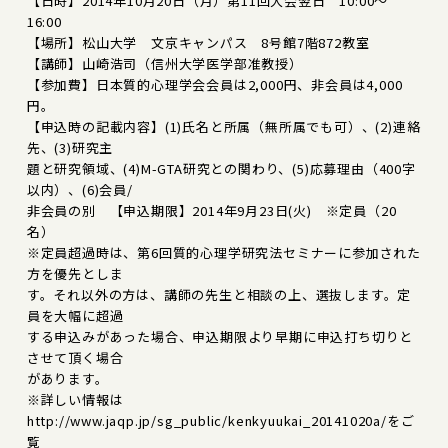
【日時】2014年10月20日（月）第11回大会翌日 10:00～
16:00
【場所】松山大学 文京キャンパス 8号館7階872教室
【講師】山崎浩司（信州大学医学部准教授）
【参加費】日本質的心理学会会員は2,000円、非会員は4,000
円。
【申込時の記載内容】(1)氏名と所属（無所属でも可）、(2)連絡
先、(3)研究主
題と研究領域、(4)M-GTA研究との関わり、(5)応募理由（400字
以内）、(6)会員/
非会員の別 【申込期限】2014年9月23日(火) ※定員（20
名）
※定員超過時は、第6回質的心理学研究法セミナーに参加された
方を優先としま
す。それ以外の方は、講師の先生と相談の上、選抜します。定
員を大幅に超過
する申込みがあった場合、申込期限より早期に申込打ち切りと
させて頂く場合
があります。
※詳しい情報は
http://www.jaqp.jp/sg_public/kenkyuukai_20141020a/をご
覧