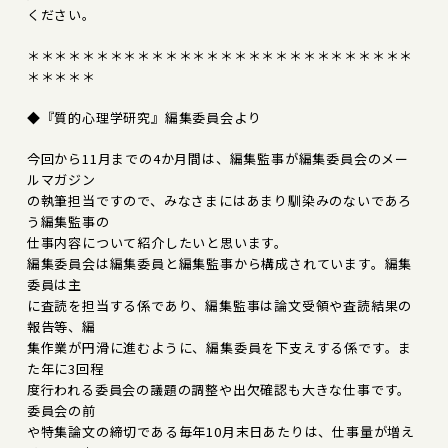
ください。
＊＊＊＊＊＊＊＊＊＊＊＊＊＊＊＊＊＊＊＊＊＊＊＊＊＊＊＊
＊＊＊＊＊
◆『質的心理学研究』編集委員会より
今回から11月までの4か月間は、編集監事が編集委員会のメー
ルマガジン
の執筆担当ですので、みなさまにはあまり馴染みのないであろ
う編集監事の
仕事内容について紹介したいと思います。
編集委員会は編集委員と編集監事から構成されています。編集
委員は主
に査読を担当する係であり、編集監事は論文受領や査読結果の
報告等、編
集作業が円滑に進むように、編集委員を下支えする係です。ま
た年に3回程
度行われる委員会の議題の調整や出欠確認も大きな仕事です。
委員会の前
や特集論文の締切である毎年10月末日あたりは、仕事量が増え