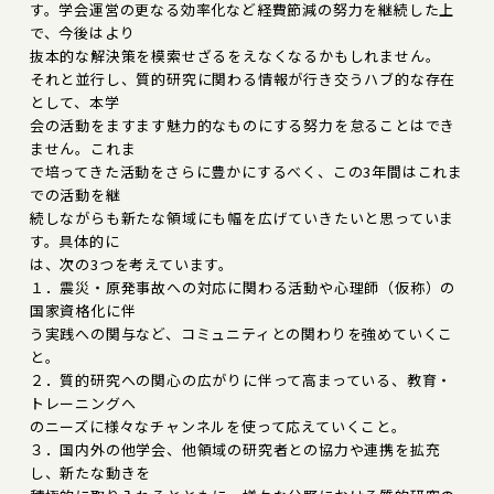
す。学会運営の更なる効率化など経費節減の努力を継続した上
で、今後はより
抜本的な解決策を模索せざるをえなくなるかもしれません。
それと並行し、質的研究に関わる情報が行き交うハブ的な存在
として、本学
会の活動をますます魅力的なものにする努力を怠ることはでき
ません。これま
で培ってきた活動をさらに豊かにするべく、この3年間はこれま
での活動を継
続しながらも新たな領域にも幅を広げていきたいと思っていま
す。具体的に
は、次の3つを考えています。
１．震災・原発事故への対応に関わる活動や心理師（仮称）の
国家資格化に伴
う実践への関与など、コミュニティとの関わりを強めていくこ
と。
２．質的研究への関心の広がりに伴って高まっている、教育・
トレーニングへ
のニーズに様々なチャンネルを使って応えていくこと。
３．国内外の他学会、他領域の研究者との協力や連携を拡充
し、新たな動きを