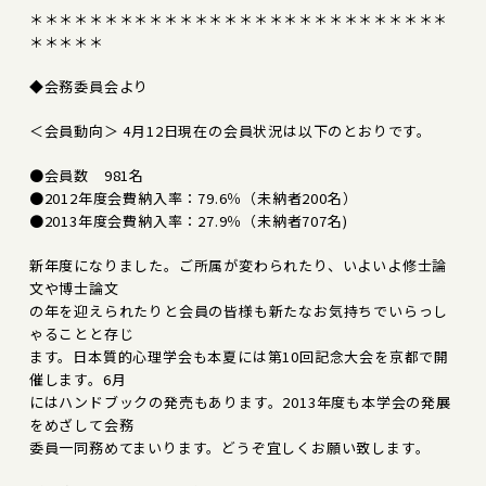
＊＊＊＊＊＊＊＊＊＊＊＊＊＊＊＊＊＊＊＊＊＊＊＊＊＊＊＊
＊＊＊＊＊
◆会務委員会より
＜会員動向＞ 4月12日現在の会員状況は以下のとおりです。
●会員数 981名
●2012年度会費納入率：79.6％（未納者200名）
●2013年度会費納入率：27.9％（未納者707名)
新年度になりました。ご所属が変わられたり、いよいよ修士論
文や博士論文
の年を迎えられたりと会員の皆様も新たなお気持ちでいらっし
ゃることと存じ
ます。日本質的心理学会も本夏には第10回記念大会を京都で開
催します。6月
にはハンドブックの発売もあります。2013年度も本学会の発展
をめざして会務
委員一同務めてまいります。どうぞ宜しくお願い致します。