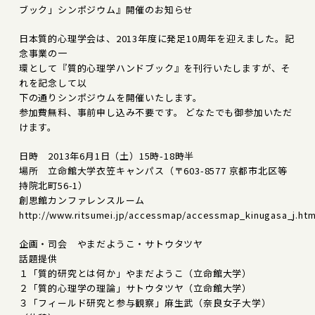
ブック」シンポジウム』開催のお知らせ
日本質的心理学会は、2013年度に発足10周年を迎えました。記
念事業の一
環として『質的心理学ハンドブック』を刊行いたしますが、そ
れを記念して以
下の通りシンポジウムを開催いたします。
参加費無料、事前申し込み不要です。 どなたでも御参加いただ
けます。
日時 2013年6月1日（土）15時-18時半
場所 立命館大学衣笠キャンパス（〒603-8577 京都市北区等
持院北町56-1）
創思館カンファレンスルーム
http://www.ritsumei.jp/accessmap/accessmap_kinugasa_j.htm
企画・司会 やまだようこ・サトウタツヤ
話題提供
１「質的研究とは何か」やまだようこ（立命館大学）
２「質的心理学の理論」サトウタツヤ（立命館大学）
３「フィールド研究と参与観察」麻生武（奈良女子大学）