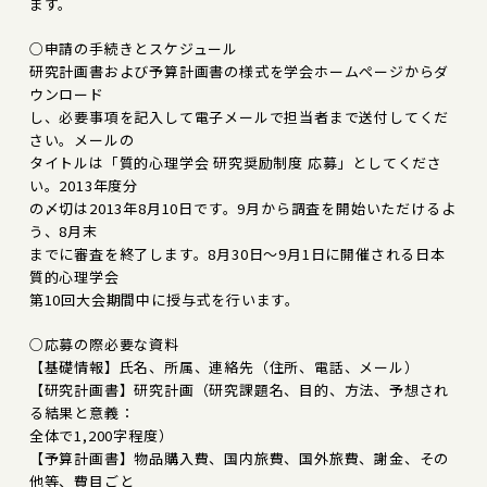
ます。
○申請の手続きとスケジュール
研究計画書および予算計画書の様式を学会ホームページからダ
ウンロード
し、必要事項を記入して電子メールで担当者まで送付してくだ
さい。メールの
タイトルは「質的心理学会 研究奨励制度 応募」としてくださ
い。2013年度分
の〆切は2013年8月10日です。9月から調査を開始いただけるよ
う、8月末
までに審査を終了します。8月30日～9月1日に開催される日本
質的心理学会
第10回大会期間中に授与式を行います。
○応募の際必要な資料
【基礎情報】氏名、所属、連絡先（住所、電話、メール）
【研究計画書】研究計画（研究課題名、目的、方法、予想され
る結果と意義：
全体で1,200字程度）
【予算計画書】物品購入費、国内旅費、国外旅費、謝金、その
他等、費目ごと