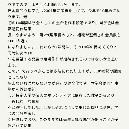
りですので、よろしくお願いいたします。
日本質的心理学会は2004年に産声を上げて、今年で10年めにな
ります。最
初の10年間は学会としての土台を作る段階であり、当学会は無
藤隆初代理事
長、やまだようこ第2代理事長のもと、組織が整備され会員数も
1000人近く
になりました。これからの3年間は、その10年の締めくくりと
同時に次の10
年を展望する発展の足場作りが期待されるのではないかと思い
ます。
この3年で行うべきことは多岐にわたりますが、まず喫緊の課題
として取り
組まなければならないのが会計の健全化です。本学会は昨年事
務局を外部委託
し、特定大学や個人のボランティアに依存した体制からより
「近代的」な体制
へと移行しました。しかしそれによって生じた負担は現在、学
会の会計を著し
く圧迫しており、このままでは毎年大幅な赤字が出ることが予
想されていま