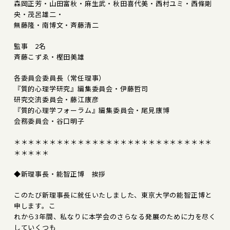
森岡正芳・山田富秋・麻生武・秋田喜代美・西村ユミ・西條剛
央・茂呂雄二・
無藤隆・南博文・斉藤清二
監事 2名
斉藤こずゑ・樫田美雄
各委員会委員長（常任理事）
『質的心理学研究』編集委員会・伊藤哲司
研究交流委員会・藤江康彦
『質的心理学フォーラム』編集委員会・尾見康博
会務委員会・谷口明子
＊＊＊＊＊＊＊＊＊＊＊＊＊＊＊＊＊＊＊＊＊＊＊＊＊＊＊＊
＊＊＊＊＊
◆新理事長・能智正博 挨拶
このたび新理事長に就任いたしました、東京大学の能智正博と
申します。こ
れから3年間、私なりに本学会のさらなる発展のために力を尽く
していくつも