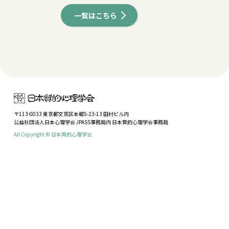
一覧はこちら
〒113-0033 東京都文京区本郷5-23-13 田村ビル内
公益社団法人日本心理学会 JPASS事務局内 日本質的心理学会事務局
All Copyright © 日本質的心理学会