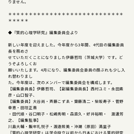
りません。
＊＊＊＊＊＊＊＊＊＊＊＊＊＊＊＊＊＊＊＊＊＊＊＊＊＊＊＊
＊＊＊＊＊
◆『質的心理学研究』編集委員会より
新しい年度を迎えました。今年度から3年間、4代目の編集委員
長を務めさ
せていただくことになりました伊藤哲司（茨城大学）です。ど
うぞよろしくお
願いいたします。4月になり、編集委員会委員の顔ぶれも少し入
れ替わりまし
た。今年度は、次のメンバーで編集委員会を構成します。
【編集委員長】伊藤哲司、【副編集委員長】西村ユミ・永田素
彦・山口智子、
【編集委員】大谷尚・斉藤こずゑ・齋藤清二・柴坂寿子・菅野
幸恵・田垣正晋
・田代順・谷口明子・松嶋秀明・森直久・好井裕明・ 渡邊芳
之、【編集監事】
川島大輔・飯牟礼悦子・渡邉照美・沖潮（原田）満里子
『質的心理学研究』は学会設立以前から日本における質的研究