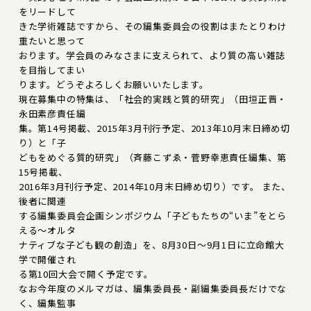
をリードして
きた学術雑誌ですから、その編集委員会の役割はまたとりわけ
重たいと思って
おります。学会員のみなさまに支えられて、より質の高い雑誌
を目指してまい
ります。どうぞよろしくお願いいたします。
現在募集中の特集は、「社会的実践と質的研究」（田垣正晋・
永田素彦責任編
集。第14号掲載、2015年3月刊行予定、2013年10月末日締め切
り）と「子
どもをめぐる質的研究」（斉藤こずゑ・菅野幸恵責任編集、第
15号掲載、
2016年3月刊行予定、2014年10月末日締め切り）です。 また、
後者に関連
する編集委員会企画シンポジウム「子どもたちの“いま”をとら
える～オルタ
ナティブな子ども観の創造」を、8月30日～9月1日に立命館大
学で開催され
る第10回大会で開く予定です。
なお今年度のメルマガは、編集委員長・副編集委員長だけでな
く、編集監事