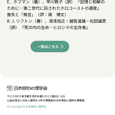
E
．ホフマン（著）、早川敦子（訳） 『記憶と和解の
ために―第二世代に託されたホロコーストの遺産』
喪失と「無言」（評：南 博文）
R. J.
リフトン（著）、湯浅信之・越智道雄・松田誠思
（訳） 『死の内の生命―ヒロシマの生存者』
一覧はこちら
〒113-0033 東京都文京区本郷5-23-13 田村ビル内
公益社団法人日本心理学会 JPASS事務局内 日本質的心理学会事務局
All Copyright © 日本質的心理学会