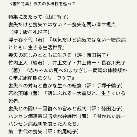
《書評特集》喪失の多様性を巡って
特集にあたって（山口智子）
喪失だけど喪失ではない？―喪失を問い直す視点
（評：飯牟礼悦子）
浮ヶ谷幸代（著）『病気だけど病気ではない―糖尿病
とともに生きる生活世界』
喪失の悲しみとともに生きる（評：濵田裕子）
竹内正人（編著）、井上文子・井上修一・長谷川充子
（著） 『赤ちゃんの死へのまなざし―両親の体験談か
ら学ぶ周産期のグリーフケア』
喪失への対峙と豊かな生への転換（評：手塚千鶴子）
若松英輔（著）『魂にふれる―大震災と、生きている
死者』
喪失との闘い―回復への営みと裁判（評：徳田治子）
ハンセン病違憲国賠訴訟弁護団（著）『開かれた扉―
ハンセン病裁判を闘った人たち』
第二世代の喪失（評：松尾純子）