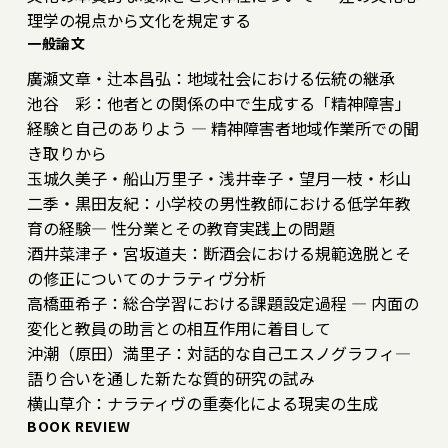
理学の視点から文化を規定する
一般論文
廣瀬文章・辻本昌弘：地域社会における伝統の継承
池谷 彩：他者との関係の中で生成する「精神障害」
経験と自己のありよう ― 精神障害者地域作業所での聞
き取りから
玉城久美子・船山万里子・浅井幸子・望月一枝・杉山
二季・黒田友紀：小学校の男性教師における低学年教
育の経験― 性分業とその教育実践上の問題
酒井菜津子・宮坂道夫：断酒会における規範逸脱とそ
の修正についてのナラティヴ分析
高橋亜希子：総合学習における課題設定過程 ― 内面の
変化と教員の助言との相互作用に着目して
沖潮（原田）満里子：対話的な自己エスノグラフィ―
語り合いを通した新たな質的研究の試み
横山草介：ナラティヴの重奏化による現実の生成
BOOK REVIEW