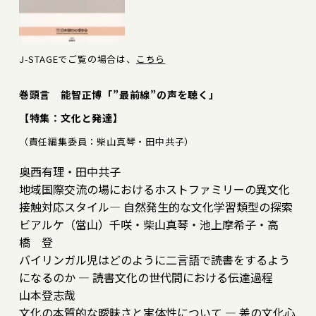
J-STAGEでご覧の場合は、
こちら
巻頭言 能智正博「”最前線”の声を聴く」
【特集：文化と発達】
（責任編集委員：柴山真琴・田中共子）
奥西有理・田中共子
地域国際交流の場におけるホストファミリーの異文化
接触対応スタイル― 自然発生的な文化学習類型の探索
ビアルケ（當山）千咲・柴山真琴・池上摩希子・高
橋 登
バイリンガル児はどのように二言語で読書をするよう
になるのか ― 読書文化の世代間における伝達過程
山本登志哉
文化の本質的な曖昧さと実体性について ― 差の文化心