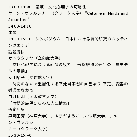
13:00-14:00 講演 文化心理学の可能性
ヤーン・ヴァルシナー（クラーク大学） “Culture in Minds and
Societies”
14:00-14:10
休憩
14:10-15:30 シンポジウム 日本における質的研究のカッティ
ングエッジ
話題提供
サトウタツヤ（立命館大学）
「文化心理学における理論の役割 -形態維持と発生の三層モデ
ルの意義」
安田裕子（立命館大学）
「時間のなかで重層化する不妊当事者の自己語り-不定、変容の
循環のなかで」
白井利明（大阪教育大学）
「時間的展望からみた人生構築」
指定討論
森岡正芳（神戸大学）、やまだようこ（立命館大学）、ヤー
ン・ヴァルシ
ナー（クラーク大学）
15:30-15:40