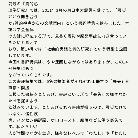
前号の『質的心
理学研究』では、2011年3月の東日本大震災を受けて、「震災
とどう向き合う
か?質的視点からの文献案内」という書評特集を組みました。本
誌は学会全体
の方針に呼応する形で、息長く震災や原発事故に向き合ってい
きたいと考えて
おり、第14号では「社会的実践と質的研究」という特集も企画
しています。
今回の書評特集は、やや迂回しながらではありますが、この14
号特集にもつ
ながっていくものです。
この書評特集では、6名の執筆者がそれぞれ１冊ずつ「喪失」を
直接・間接
に扱った書籍をとりあげ、書評という形で「喪失」の様々なか
たちを捉えよう
と試みています。とりあげられる書籍が扱うのは、震災だけで
はなく、慢性疾
患、ハンセン病訴訟、ホロコースト、原爆などに伴う喪失で
す。私たち1人1
人が時間のなかを生き、様々なレベルで「わたし」や「わたし