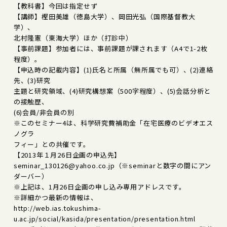
【教科書】今回は指定せず
【講師】樫田美雄（徳島大学）、岡田光弘（国際基督教大
学）、
北村隆憲（東海大学）ほか（打診中）
【事前課題】参加者には、事前課題が課されます（A4で1-2枚
程度）。
【申込時の記載内容】(1)氏名と所属（無所属でも可）、(2)連絡
先、(3)研究
主題と研究領域、(4)研究構想案（500字程度）、(5)会話分析と
の接触歴、
(6)会員/非会員の別
※このセミナー4は、科学研究費補助金「在宅医療のビデオエス
ノグラ
フィー」との共催です。
【2013年１月26日企画の申込先】
seminar_130126@yahoo.co.jp（※seminarと数字の間にアン
ダーバー）
※上記は、1月26日企画の申し込み専用アドレスです。
※詳細かつ最新の情報は、
http://web.ias.tokushima-
u.ac.jp/social/kasida/presentation/presentation.html