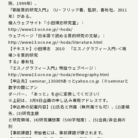
院、1999年）、
『新版質的研究入門』（U・フリック著、監訳、春秋社、2011
年）がある。
個人ウェブサイト「小田博志研究室」：
http://www13.ocn.ne.jp/~hoda/
ウェブページ「日本語で読める質的研究の文献」：
http://www13.ocn.ne.jp/~hoda/literature.html
【テキスト】小田博志 2010 『エスノグラフィー入門–＜現
場＞を質的研究
する』春秋社
『エスノグラフィー入門』特設ウェブページ：
http://www13.ocn.ne.jp/~hoda/ethnography.html
【申込先】seminar_130309あっとyahoo.co.jp（※seminarと
数字の間にアン
ダーバー、「あっと」を@に変換してください）
※上記は、3月9日企画の申し込み専用アドレスです。
【申込時の記載内容】(1)氏名と所属（無所属でも可）、(2)連絡
先、(3)研究主題
と研究領域、(4)研究構想案（500字程度）、(5)会員/非会員の
別
【事前課題】参加者には、事前課題が課されます。