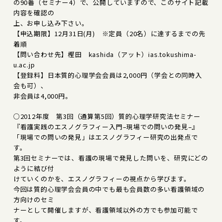
の90番（セミナー4）で、公開していますので、このサイト記載
内容を確認の
上、お申し込み下さい。
【申込期限】12月31日(月) ※定員（20名）に達するまでの先
着順
【問い合わせ先】樫田 kashida（アット）ias.tokushima-
u.ac.jp
【登録料】日本質的心理学会会員は2,000円（学会との同時入
会も可）、
非会員は4,000円。
○2012年度 第3回（通算第5回）質的心理学研究法セミナー
『看護実践のエスノグラフィー入門–現場での問いの発見–』
「現場での問いの発見」はエスノグラフィー研究の出発点で
す。
第3回セミナーでは、看護の現場で発見した問いを、研究にどの
ように結び付
けていくのかを、エスノグラフィーの視点から学びます。
今回は質的心理学会会員の中でも最も会員数の多い看護領域の
方向けのセミ
ナーとして開催しますが、看護領域以外の方でも参加可能で
す。