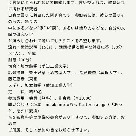
う言葉にとらわれないで開催します。言い換えれば、教育研究
に携わる研究者
自身の語りに着目した研究会です。参加者には、彼らの語りそ
のもの、語りの
中にある／ない“像”や“観”、あるいは語り方などを、自分の文
脈や研究状況
と照らし合わせて聴いてもらうことを希望します。
流れ：趣旨説明（15分）、話題提供と簡単な質疑応答（30分
×4人）、全体
討議（30分）
司会：坂本將暢（愛知工業大学）
話題提供：柴田好章（名古屋大学）、深見俊崇（島根大学）、
藤江康彦（東京
大学）、坂本將暢（愛知工業大学）
定 員：約50名
参加費用：会員（無料）、非会員（￥1,000）
問い合わせ：坂本 msakamotoあっとaitech.ac.jp（「あっ
と」を@に変換）
※配布資料等の準備の都合がありますので、参加する方は、お
名前、
ご所属、そして参加の旨をお知らせ下さい。