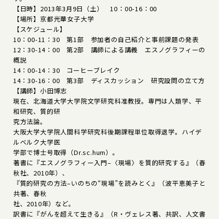
【日時】2013年3月9日（土） 10：00-16：00
【場所】京都光華女子大学
【スケジュール】
10：00-11：30 第1部 参加者の自己紹介と事前課題の発表
12：30-14：00 第2部 講師による講義 エスノグラフィーの
概説
14：00-14：30 コーヒーブレイク
14：30-16：00 第3部 ディスカッション 研究設問の立て方
【講師】小田博志
現在、北海道大学大学院文学研究科准教授。専門は人類学、平
和研究、質的研
究方法論。
大阪大学大学院人間科学研究科後期課程単位取得退学。ハイデ
ルベルク大学医
学部で博士号取得（Dr.sc.hum）。
著書に『エスノグラフィー入門–〈現場〉を質的研究する』（春
秋社、2010年）、
『質的研究の方法–いのちの“現場”を読みとく』（波平恵美子と
共著、春秋
社、2010年）など。
訳書に『がんを超えて生きる』（R・ヴェレス著、共訳、人文書