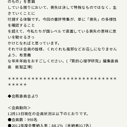
のもの」を意識
している限りにおいて、喪失は決して特殊なものではなく、生
きていくことに
付随する体験です。今回の書評特集が、単に「喪失」の多様性
を確認すること
を超えて、今私たちが国レベルで直面している喪失の意味に思
いを馳せるきっ
かけとなればと思っています。
それでは会員の皆様、くれぐれも風邪などお召しになりません
よう、有意義
な年末年始をおすごしください。(『質的心理学研究』編集委員
長 能智正博)
＊＊＊＊＊＊＊＊＊＊＊＊＊＊＊＊＊＊＊＊＊＊＊＊＊＊＊＊
＊＊＊＊＊
◆会務委員会より
＜会員動向＞
12月13日現在の会員状況は以下のとおりです。
●会員数：993名
●2012年度会費納入率：68.1％（未納者317名）