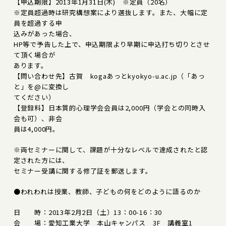
【申込期限】2013年1月31日(木) ※定員（20名）
※定員超過時は研究構想案により選抜します。また、大幅に定
員を超過する申
込みがあった場合、
HP等で予告した上で、申込期限より早期に申込打ち切りとさせ
て頂く場合が
あります。
【問い合わせ先】古賀 kogaあっとkyokyo-u.ac.jp（「あっ
と」を@に変換し
てください）
【登録料】日本質的心理学会会員は2,000円（学会との同時入
会も可）、非会
員は4,000円。
※両セミナーに関して、課題が十分なレベルで達成されたと認
定された方には、
セミナー受講に関する修了証を郵送します。
●われわれは授業、教師、子どもの何をどのように語るのか
日 時：2013年2月2日（土）13：00-16：30
会 場：愛知工業大学 本山キャンパス 3F 講義室1