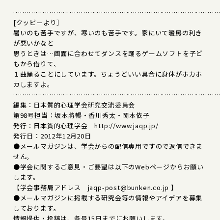
………………………………………………………………………………
[クッピーより］
暑いのも苦手ですが、寒いのも苦手です。家にいて暖房の利き
が悪いかなと
思うときは…画面に合わせてダンスを踊るゲームソフトを子ど
もから借りて、
１曲踊ることにしています。ちょうどいい具合に身体がホカホ
カしますよ。
………………………………………………………………………………
編集：日本質的心理学会研究交流委員会
第98号担当：坂本將暢・香川秀太・岡本依子
発行：日本質的心理学会 http://www.jaqp.jp/
発行日：2012年12月20日
●メールマガジンは、学会からの配信専用ですので返信できま
せん。
●学会に関するご意見・ご要望は以下のWebページからお願い
します。
【学会事務局アドレス jaqp-post@bunken.co.jp 】
●メールマガジンに掲載する研究会等の情報やアイデアを募集
しております。
情報提供・投稿は、各号15日までにお願いします。