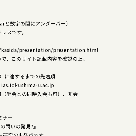
※seminarと数字の間にアンダーバー）
ドレスです。
l/kasida/presentation/presentation.html
ので、このサイト記載内容を確認の上、
0名）に達するまでの先着順
okushima-u.ac.jp
0円（学会との同時入会も可）、非会
ミナー
の問いの発見?』
ー研究の出発点です。