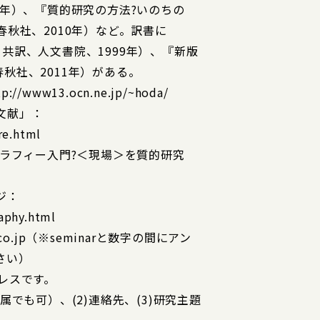
0年）、『質的研究の方法?いのちの
春秋社、2010年）など。訳書に
共訳、人文書院、1999年）、『新版
秋社、2011年）がある。
w13.ocn.ne.jp/~hoda/
文献」：
re.html
グラフィー入門?＜現場＞を質的研究
ジ：
aphy.html
.co.jp（※seminarと数字の間にアン
さい）
レスです。
属でも可）、(2)連絡先、(3)研究主題