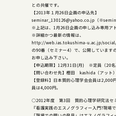
との共催です。
【2013年１月26日企画の申込先】
seminar_130126@yahoo.co.jp（
※上記は、1月26日企画の申し込み専用ア
※詳細かつ最新の情報は、
http://web.ias.tokushima-u.ac.jp/socia
の90番（セミナー4）で、公開しています
お申し込み下さい。
【申込期限】12月31日(月) ※定員（2
【問い合わせ先】樫田 kashida（アット）ias.t
【登録料】日本質的心理学会会員は2,00
員は4,000円。
○2012年度 第3回 質的心理学研究法セ
『看護実践のエスノグラフィー入門?現場で
「現場での問いの発見」はエスノグラフィ