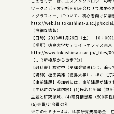
このセミナーは、エスノメソドロジーの考
ワークとビデオ分析を組み合わせて現象を
ノグラフィー」について、初心者向けに講
http://web.ias.tokushima-u.ac.jp/socia
（詳細な情報）
【日時】2013年1月26日（土） 10：00?1
【場所】徳島大学サテライトオフィス東京
http://www.tokushima-u.ac.jp/_files/0
（ＪＲ新橋駅から徒歩7分）
【教科書】検討中（受講登録者には、追っ
【講師】樫田美雄（徳島大学）、ほか（打
【事前課題】参加者には、事前課題が課され
【申込時の記載内容】(1)氏名と所属（無所属
主題と研究領域、(4)研究構想案（500字
(6)会員/非会員の別
※このセミナー4は、科学研究費補助金「