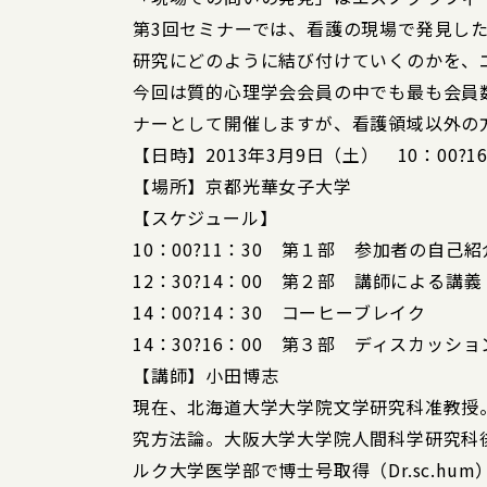
第3回セミナーでは、看護の現場で発見し
研究にどのように結び付けていくのかを、
今回は質的心理学会会員の中でも最も会員
ナーとして開催しますが、看護領域以外の
【日時】2013年3月9日（土） 10：00?16
【場所】京都光華女子大学
【スケジュール】
10：00?11：30 第１部 参加者の自己
12：30?14：00 第２部 講師による
14：00?14：30 コーヒーブレイク
14：30?16：00 第３部 ディスカッシ
【講師】小田博志
現在、北海道大学大学院文学研究科准教授
究方法論。大阪大学大学院人間科学研究科
ルク大学医学部で博士号取得（Dr.sc.hu