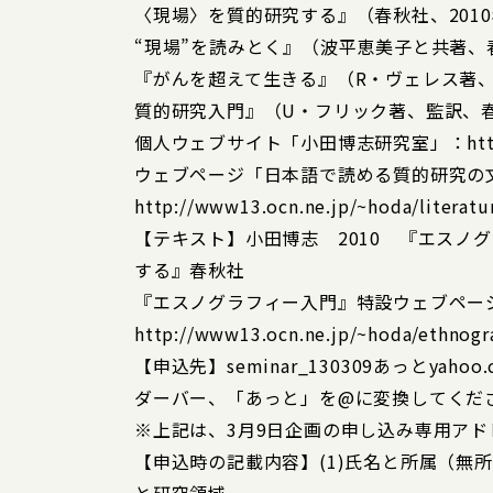
〈現場〉を質的研究する』（春秋社、201
“現場”を読みとく』（波平恵美子と共著、
『がんを超えて生きる』（R・ヴェレス著、
質的研究入門』（U・フリック著、監訳、春
個人ウェブサイト「小田博志研究室」：http://ww
ウェブページ「日本語で読める質的研究の
http://www13.ocn.ne.jp/~hoda/literatu
【テキスト】小田博志 2010 『エスノ
する』春秋社
『エスノグラフィー入門』特設ウェブペー
http://www13.ocn.ne.jp/~hoda/ethnogr
【申込先】seminar_130309あっとyahoo
ダーバー、「あっと」を@に変換してくだ
※上記は、3月9日企画の申し込み専用アド
【申込時の記載内容】(1)氏名と所属（無所