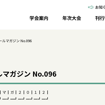
お知
学会案内
年次大会
刊行
ルマガジン No.096
ガジン No.096
┃マ┃ガ┃２┃０┃１┃２┃
┛━┛━┛━┛━┛━┛━┛