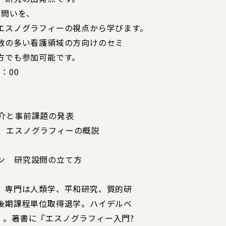
た問いを、
エスノグラフィーの視点から学びます。
数の多い看護領域の方向けのセミ
方でも参加可能です。
：00
紹介と事前課題の発表
講義 エスノグラフィーの概説
ョン 研究設問の立て方
。専門は人類学、平和研究、質的研
後期課程単位取得退学。ハイデルベ
m）。著書に『エスノグラフィー入門?