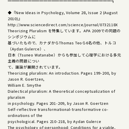
━━━━━━━━━━━━━━━━━━━━━━━━━━┓
◆『New Ideas in Psychology, Volume 28, Issue 2 (August
2010)』
http://www.sciencedirect.com/science/journal/0732118X
Theorizing Pluralism を特集しています。APA 2009での同題の
シンポジウムに
基づいたもので、カナダからThomas Teoら6名の他、トルコ
（Aydan Gulerce）、
日本（Tsuneo Watanabe）からも参加して心理学における多元
主義の問題につい
て、議論が展開されています。
Theorizing pluralism: An introduction. Pages 199-200, by
Jason R. Goertzen,
William E. Smythe
Dialectical pluralism: A theoretical conceptualization of
pluralism
in psychology. Pages 201-209, by Jason R. Goertzen
Self-reflective transformational-transformative co-
ordinations of the
psychological. Pages 210-218, by Aydan Gulerce
The psychology of personhood: Conditions for a viable,