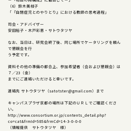
（6）鈴木美枝子
「『自閉症児とのやりとり』における教師の思考過程」
司会・アドバイザー
安田裕子・木戸彩恵・サトウタツヤ
なお、当日は、研究会終了後、同じ場所でケータリングを頼ん
で懇親会を行
う予定です。
資料その他の準備の都合上、参加希望者（会および懇親会）は
７／23（金）
までにご連絡いただけると幸いです。
連絡先 サトウタツヤ（satotster@gmail.com）まで
キャンパスプラザ京都の場所は下記のＵＲＬでご確認くださ
い。
http://www.consortium.or.jp/contents_detail.php?
co=cat&frmId=585&frmCd=14-3-0-0-0
（情報提供 サトウタツヤ 様）