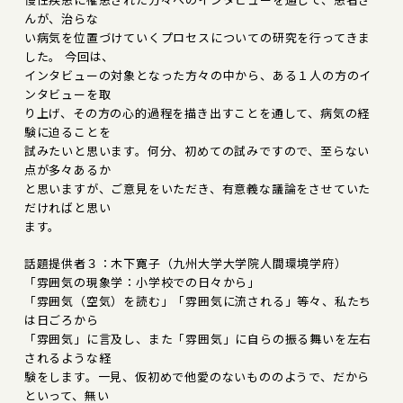
んが、治らな
い病気を位置づけていくプロセスについての研究を行ってきま
した。 今回は、
インタビューの対象となった方々の中から、ある１人の方のイ
ンタビューを取
り上げ、その方の心的過程を描き出すことを通して、病気の経
験に迫ることを
試みたいと思います。何分、初めての試みですので、至らない
点が多々あるか
と思いますが、ご意見をいただき、有意義な議論をさせていた
だければと思い
ます。
話題提供者３：木下寛子（九州大学大学院人間環境学府）
「雰囲気の現象学：小学校での日々から」
「雰囲気（空気）を読む」「雰囲気に流される」等々、私たち
は日ごろから
「雰囲気」に言及し、また「雰囲気」に自らの振る舞いを左右
されるような経
験をします。一見、仮初めで他愛のないもののようで、だから
といって、無い