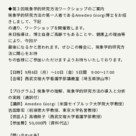
◆第３回現象学的研究方法ワークショップのご案内
現象学的研究方法の第一人者であるAmedeo Giorgi博士をお招
きしまして、下記
の通り、ワークショップを開催致します。
来日指導は、博士自身ご高齢でもあることや、健康上の理由等
により、今回が
最後になるかと思われます。ぜひこの機会に、現象学的研究方
法に関心をお持
ちの皆様にご参加いただけますようお待ちいたしております。
【日時】9月6日（月）～10日（金）5日間 9:00～17:00
【会場】西武文理大学看護学部講義室（埼玉県狭山市）
【プログラム】現象学の理解、現象学的研究方法の導入と分析
の実践（通訳付）
【講師】Amedeo Giorgi（米国セイブルック大学院大学教授）
吉田章宏（前淑徳大学教授、東京大学名誉教授）
【世話人】高橋照子（西武文理大学看護学部教授）
【参加費】50,000円（資料代込）
【問い合わせ先】