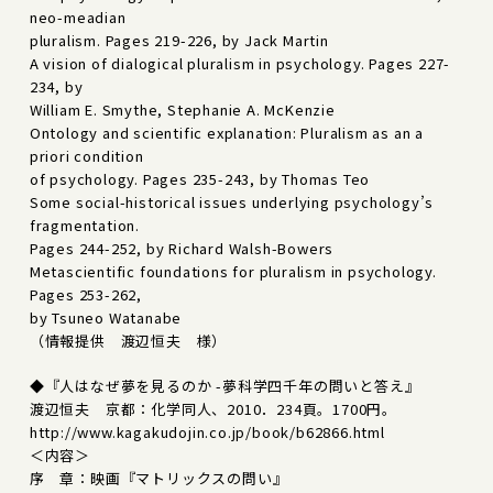
neo-meadian
pluralism. Pages 219-226, by Jack Martin
A vision of dialogical pluralism in psychology. Pages 227-
234, by
William E. Smythe, Stephanie A. McKenzie
Ontology and scientific explanation: Pluralism as an a
priori condition
of psychology. Pages 235-243, by Thomas Teo
Some social-historical issues underlying psychology’s
fragmentation.
Pages 244-252, by Richard Walsh-Bowers
Metascientific foundations for pluralism in psychology.
Pages 253-262,
by Tsuneo Watanabe
（情報提供 渡辺恒夫 様）
◆『人はなぜ夢を見るのか -夢科学四千年の問いと答え』
渡辺恒夫 京都：化学同人、2010．234頁。1700円。
http://www.kagakudojin.co.jp/book/b62866.html
＜内容＞
序 章：映画『マトリックスの問い』