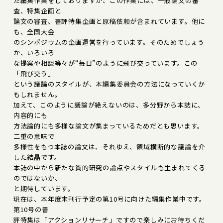
た編集作業をしておりますが、この作業には、一般論文の審
査、特集企画と
論文の審査、書評特集企画と原稿依頼が含まれています。他に
も、全国大会
のシンポジウムの企画運営を行っています。そのためでしょう
か、いろいろ
な提案や相談等々が“毎日”のように飛び交っています。この
「飛び交う」
という議論のスタイルが、本編集委員会の方法になっていくか
もしれません。
加えて、このように議論が絶えないのは、多分野から本誌に、
内容的にも
方法論的にも多様な論文が集まっているためだとも思います。
二重の意味で
多様性をもつ本誌の論文は、それゆえ、領域横断的な議論を介
した結晶です。
本誌の中から新たな質的研究の論点やスタイルも生まれてくる
のではないか、
と期待しています。
現在は、本年度末刊行予定の第10号に向けた編集作業中です。
第10号の書
評特集は「アクションリサーチ」ですので楽しみにお待ちくだ