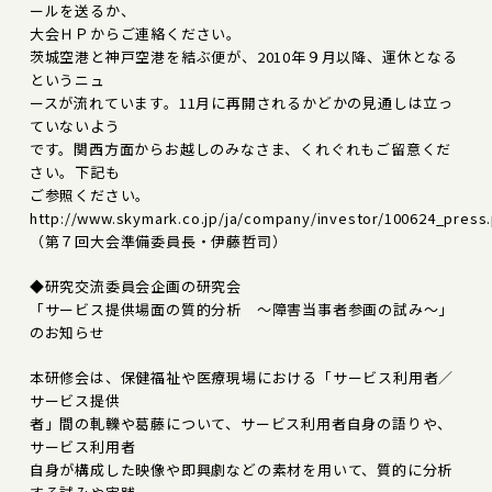
ールを送るか、
大会ＨＰからご連絡ください。
茨城空港と神戸空港を結ぶ便が、2010年９月以降、運休となる
というニュ
ースが流れています。11月に再開されるかどかの見通しは立っ
ていないよう
です。関西方面からお越しのみなさま、くれぐれもご留意くだ
さい。下記も
ご参照ください。
http://www.skymark.co.jp/ja/company/investor/100624_press
（第７回大会準備委員長・伊藤哲司）
◆研究交流委員会企画の研究会
「サービス提供場面の質的分析 ～障害当事者参画の試み～」
のお知らせ
本研修会は、保健福祉や医療現場における「サービス利用者／
サービス提供
者」間の軋轢や葛藤について、サービス利用者自身の語りや、
サービス利用者
自身が構成した映像や即興劇などの素材を用いて、質的に分析