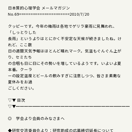
日本質的心理学会 メールマガジン
No.69======================2010/7/20
クッピーです。今年の梅雨は各地でゲリラ豪雨に見舞われ、
「しっとりした
長雨」というよりはとにかく不安定な天候が続きましたね。け
れど、ここ数
日の週間天気予報はほとんど晴れマーク。気温もぐんぐん上が
り、セミたち
の合唱も日に日にその勢いを増しているようです。いよいよ夏
本番。クーラ
ーの設定温度とビールの飲みすぎに注意しつつ、皆さま素敵な
夏休みをお過
ごしください。
▽▼ 目次
▽▼━━━━━━━━━━━━━━━━━━━━━━━━━━━━
◎ 学会より会員のみなさまへ
◆研究交流委員会より：研究助成の応募締切延長について