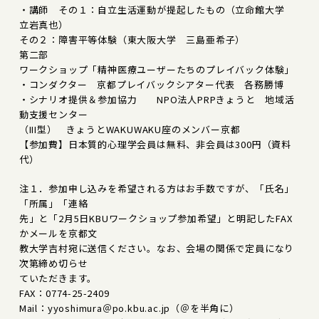
・講師 その１：自立生活運動が提起したもの（立命館大学
立岩真也）
その２：障害平等体験（東大阪大学 三島亜希子）
第二部
ワークショップ「精神医療ユーザーたちのプレイバック体験」
・コンダクター 京都プレイバックシアター代表 各務勝博
・シナリオ提供＆参加協力 NPO法人PRPきょうと 地域活
動支援センター
（III型） きょうとWAKUWAKU座のメンバー京都
【参加費】日本質的心理学会員は無料、非会員は300円（資料
代）
注１．参加申し込みを希望される方はお手数ですが、「氏名」
「所属」「連絡
先」と「2月5日KBUワークショップ参加希望」と明記したFAX
かメールを京都文
教大学吉村宛に送信ください。なお、会場の関係で定員になり
次第締め切らせ
ていただきます。
FAX：0774-25-2409
Mail：yyoshimura＠po.kbu.ac.jp（＠を半角に）