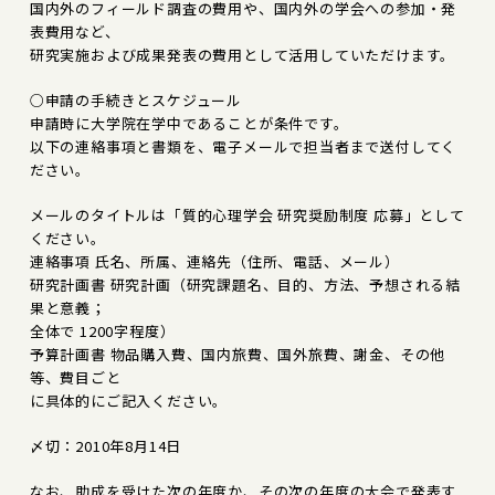
国内外のフィールド調査の費用や、国内外の学会への参加・発
表費用など、
研究実施および成果発表の費用として活用していただけます。
○申請の手続きとスケジュール
申請時に大学院在学中であることが条件です。
以下の連絡事項と書類を、電子メールで担当者まで送付してく
ださい。
メールのタイトルは「質的心理学会 研究奨励制度 応募」として
ください。
連絡事項 氏名、所属、連絡先（住所、電話、メール）
研究計画書 研究計画（研究課題名、目的、方法、予想される結
果と意義；
全体で 1200字程度）
予算計画書 物品購入費、国内旅費、国外旅費、謝金、その他
等、費目ごと
に具体的にご記入ください。
〆切：2010年8月14日
なお、助成を受けた次の年度か、その次の年度の大会で発表す