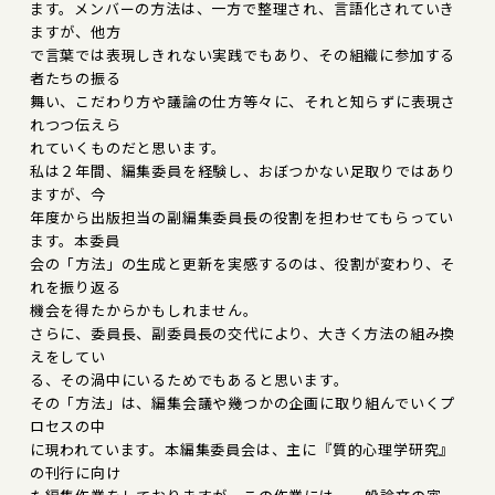
ます。メンバーの方法は、一方で整理され、言語化されていき
ますが、他方
で言葉では表現しきれない実践でもあり、その組織に参加する
者たちの振る
舞い、こだわり方や議論の仕方等々に、それと知らずに表現さ
れつつ伝えら
れていくものだと思います。
私は２年間、編集委員を経験し、おぼつかない足取りではあり
ますが、今
年度から出版担当の副編集委員長の役割を担わせてもらってい
ます。本委員
会の「方法」の生成と更新を実感するのは、役割が変わり、そ
れを振り返る
機会を得たからかもしれません。
さらに、委員長、副委員長の交代により、大きく方法の組み換
えをしてい
る、その渦中にいるためでもあると思います。
その「方法」は、編集会議や幾つかの企画に取り組んでいくプ
ロセスの中
に現われています。本編集委員会は、主に『質的心理学研究』
の刊行に向け