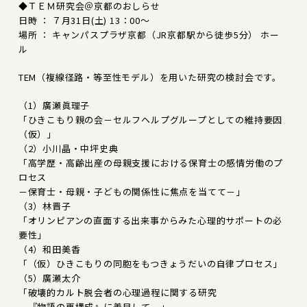
◆ＴＥＭ研究会＠京都のおしらせ
日時 ： ７月31日(土) 13：00～
場所 ： キャンパスプラザ京都（JR京都駅から徒歩5分） ホー
ル
TEM（複線径路・等至性モデル）を用いた研究の検討会です。
（1）廣瀬眞理子
「ひきこもり親の会－セルフヘルプグループとしての維持要因
（仮）」
（2）小川晶・中坪史典
「高学歴・高齢出産の母親支援における保育士の感情労働のプ
ロセス
－保育士・母親・子どもの関係性に焦点を当てて－」
（3）林晋子
「オリンピアンの直面する出来事からみた心理的サポートの必
要性」
（4）和田美香
「（仮）ひきこもりの同胞をもつきょうだいの自律プロセス」
（5）廣瀬太介
「破壊的カルト脱会者の心理過程に関する研究
－『物語の再構成』に着目して－」