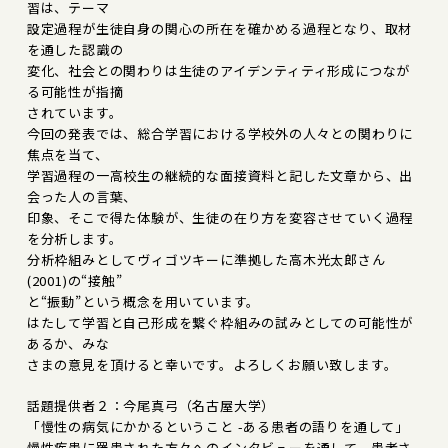
習は、テーマ
設定過程が生徒自身の関心の所在を確かめる過程となり、取材
を通した認識の
変化、社会との関わりは生徒のアイデンティティ形成につなが
る可能性が指摘
されています。
今回の発表では、総合学習における学校外の人々との関わりに
焦点を当て、
学習過程の一高校生の継続的な面接資料と記した文章から、出
会った人の言葉、
印象、そこで得た体験が、生徒の在り方を変容させていく過程
を分析します。
分析枠組みとしてヴィゴツキーに準拠した高木光太郎さん
(2001)の“接触”
と“振動”という概念を用いています。
はたして学習と自己形成を繋ぐ枠組みの試みとしての可能性が
あるか、みな
さまの意見を頂けると幸いです。よろしくお願い致します。
話題提供者２：今尾真弓（名古屋大学）
「慢性の病気にかかるということ -ある患者の語りを通して」
慢性疾患に罹患された方々へのインタビューを通して、患者さ