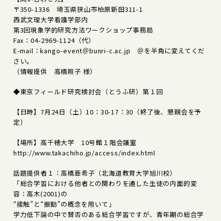
〒350-1336 埼玉県狭山市柏原新田311-1
西武文理大学看護学部内
第3回現象学的研究方法ワークショップ事務局
Fax：04-2969-1124（代）
E-mail：kango-event＠bunri-c.ac.jp ＠を半角に変えてくだ
さい。
（情報提供 高橋照子 様）
◆東京フィールド研究検討会（とうふ研）第１回
【日時】7月24日（土）10：30-17：30（終了後、懇親会を予
定）
【場所】高千穂大学 10号館１階会議室
http://www.takachiho.jp/access/index.html
話題提供者１：高橋亜希子（北海道教育大学旭川校）
「総合学習における他者との関わりを通した生徒の内面的変
容：高木(2001)の
“接触”と“振動”の概念を用いて」
学力低下論の中で賛否のある総合学習ですが、青年期の総合学