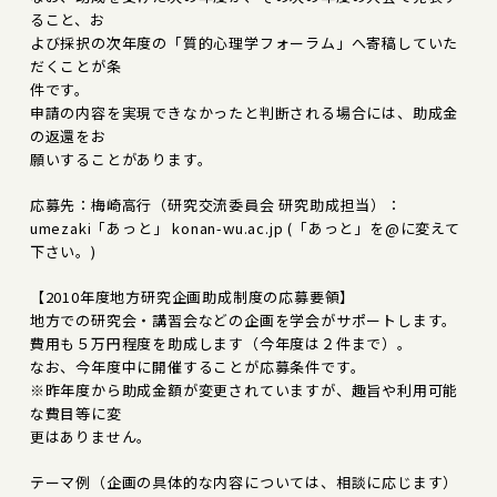
ること、お
よび採択の次年度の「質的心理学フォーラム」へ寄稿していた
だくことが条
件です。
申請の内容を実現できなかったと判断される場合には、助成金
の返還をお
願いすることがあります。
応募先：梅崎高行（研究交流委員会 研究助成担当）：
umezaki「あっと」 konan-wu.ac.jp (「あっと」を@に変えて
下さい。)
【2010年度地方研究企画助成制度の応募要領】
地方での研究会・講習会などの企画を学会がサポートします。
費用も５万円程度を助成します（今年度は２件まで）。
なお、今年度中に開催することが応募条件です。
※昨年度から助成金額が変更されていますが、趣旨や利用可能
な費目等に変
更はありません。
テーマ例（企画の具体的な内容については、相談に応じます）