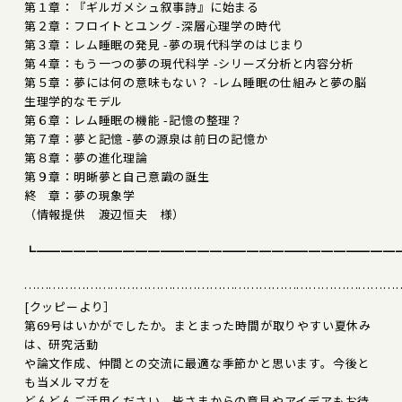
第１章：『ギルガメシュ叙事詩』に始まる
第２章：フロイトとユング -深層心理学の時代
第３章：レム睡眠の発見 -夢の現代科学のはじまり
第４章：もう一つの夢の現代科学 -シリーズ分析と内容分析
第５章：夢には何の意味もない？ -レム睡眠の仕組みと夢の脳
生理学的なモデル
第６章：レム睡眠の機能 -記憶の整理？
第７章：夢と記憶 -夢の源泉は前日の記憶か
第８章：夢の進化理論
第９章：明晰夢と自己意識の誕生
終 章：夢の現象学
（情報提供 渡辺恒夫 様）
┗━━━━━━━━━━━━━━━━━━━━━━━━━━━━━
………………………………………………………………………………
[クッピーより］
第69号はいかがでしたか。まとまった時間が取りやすい夏休み
は、研究活動
や論文作成、仲間との交流に最適な季節かと思います。今後と
も当メルマガを
どんどんご活用ください。皆さまからの意見やアイデアもお待