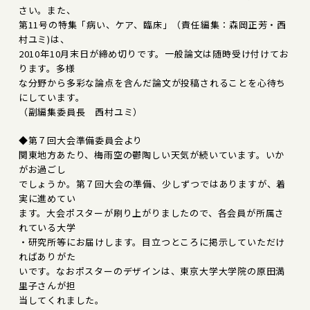
さい。また、
第11号の特集「病い、ケア、臨床」（責任編集：森岡正芳・西
村ユミ)は、
2010年10月末日が締め切りです。一般論文は随時受け付けてお
ります。多様
な分野から多彩な論点を含んだ論文が投稿されることを心待ち
にしています。
（副編集委員長 西村ユミ）
◆第７回大会準備委員会より
関東地方あたり、梅雨空の鬱陶しい天気が続いています。いか
がお過ごし
でしょうか。第７回大会の準備、少しずつではありますが、着
実に進めてい
ます。大会ポスターが刷り上がりましたので、各会員が所属さ
れている大学
・研究所等にお届けします。目立つところに掲示していただけ
ればありがた
いです。なおポスターのデザインは、東京大学大学院の原田満
里子さんが担
当してくれました。