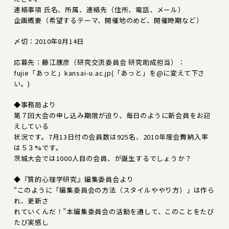
連絡事項 氏名、所属、連絡先（住所、電話、メール）
企画概要（希望するテーマ、開催地のめど、開催時期など）
〆切：2010年8月14日
応募先：藤江康彦（研究交流委員会 研究助成担当）：
fujie「あっと」kansai-u.ac.jp(「あっと」を@に変えて下さ
い。)
◆事務局より
第７回大会の申し込み期限が迫り、毎日のように新会員をお迎
えしている
状況です。7月13日付の会員数は925名、2010年度会費納入率
は５３%です。
茨城大会では1000人目の会員、が誕生するでしょうか？
◆『質的心理学研究』編集委員会より
“このように「編集委員会の方法（スタイルややり方）」は作ら
れ、更新さ
れていくんだ！”本編集委員会の活動を通して、このことをたび
たび実感し