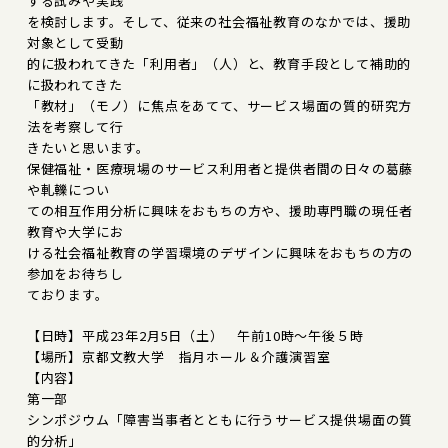
する試みや実践
を検討します。そして、従来の社会福祉教育のなかでは、援助
対象として受動
的に扱われてきた「利用者」（人）と、教育手段として補助的
に扱われてきた
「教材」（モノ）に焦点をあてて、サービス場面の質的研究方
法を考察して行
きたいと思います。
保健福祉・医療現場のサービス利用者と提供者間の日々の葛藤
や軋轢につい
ての相互作用分析に興味をおもちの方や、援助専門職の現任者
教育や大学にお
ける社会福祉教育の学習環境のデザインに興味をおもちの方の
参加をお待ちし
ております。
【日時】平成23年2月5日（土） 午前10時～午後５時
【場所】京都文教大学 指月ホール＆介護演習室
【内容】
第一部
シンポジウム「障害当事者とともに行うサービス提供場面の質
的分析」