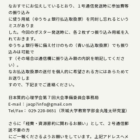
なおすでにお伝えしているとおり、１号通信発送時に参加費等
の振り込み
に使う用紙（ゆうちょ銀行払込取扱票）を同封し忘れるという
ミスがありま
した。今回のポスター発送時に、各２枚ずつ振り込み用紙を入
れておきます。
ゆうちょ銀行等に備え付けのもの（青い払込取扱票）でも振り
込みは可能で
す（その場合は通信欄に振り込み額の内訳を明記してくださ
い）。
なお払込取扱票の送付を個人的に希望される方にはあらためて
お送りしま
すので、下記までご連絡ください。
日本質的心理学会第７回大会準備委員会事務局
E-mail： jaqp7info@gmail.com
Tel/Fax： 029-228-8651（茨城大学教育学部金丸隆太研究室）
さらに「経費・資源節約に関わるお願い」として、２号通信郵
送不要の方
にご一報くださるようお願いをしています。上記アドレスへメ