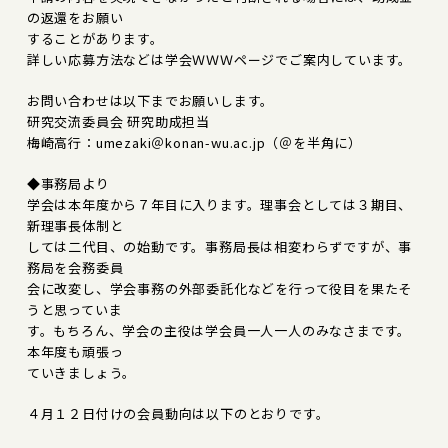
の返還をお願い
することがあります。
詳しい応募方法などは学会ＷＷＷページでご案内しています。
お問い合わせは以下までお願いします。
研究交流委員会 研究助成担当
梅崎高行：umezaki＠konan-wu.ac.jp（＠を半角に）
◆事務局より
学会は本年度から７年目に入ります。理事会としては３期目、
新理事長体制と
しては二代目、の始動です。事務局長は相変わらずですが、事
務局を会務委員
会に改変し、学会事務の外部委託化などを行って役目を果たそ
うと思っていま
す。もちろん、学会の主役は学会員一人一人のみなさまです。
本年度も頑張っ
ていきましょう。
４月１２日付けの会員動向は以下のとおりです。