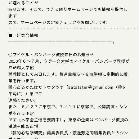
が遅れることが
あります。そこで、できる限りホームページでも情報を提供し
ます
ので、ホームページの定期チェックをお願いします。
………………………………………………………………………………
■ 研究会情報
━━━━━━━━━━━━━━━━━━━━━━━━┓
○マイケル・バンバーグ教授来日のお知らせ
2010年６～７月、クラーク大学のマイケル・バンバーグ教授が
立命館大学招
聘教授として来日します。毎週金曜６～８時半頃に定期的に授
業を行います。
関心あるかたはサトウタツヤ（satotster＠gmail.com（＠を
半角に））までご
連絡ください。
また、６／２７に東京で、７／１１に京都で、公開講演・シン
ポを行う予定
です（本学会主催を要請中）。東京の企画はバンバーグ教授の
講演＋能智正博
『質的心理学研究』編集委員長・渡邊芳之同編集委員とのシン