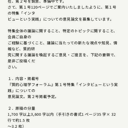
在、第２号を鋭意、準備中です。
さて、第１号120ページでご案内いたしましたように、第１号
の特集「インタ
ビューという実践」についての意見論文を募集しています。
特集全体の議論に関すること、特定のトピックに関すること、
会員ご自身の
ご経験に基づくこと、議論に当たっての新たな視点や知見、情
報など、質的研
究に関する議論を喚起するご意見・ご提言を、下記の要領で、
是非ご投稿くだ
さい。
１．内容・掲載号
『質的心理学フォーラム』第１号特集「インタビューという実
践」についての
意見論文。第２号掲載予定。
２．原稿の分量
1,700 字以上3,600 字以内（手引きの書式1 ページ35 字× 32
行で約1.5 枚
～3.2 枚）