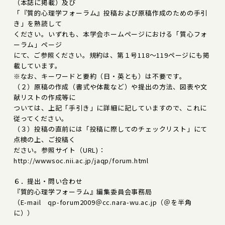
（本誌に掲載）及び
「『質的心理学フォーラム』投稿および原稿作成のための手引
き」を熟読して
ください。いずれも、本学会ホームページにおける「質心フォ
ーラム」ページ
にて、ご参照ください。規約は、第１号118～119ページにも掲
載しています。
※なお、キーワードと要約（日・英とも）は不要です。
（２）原稿の作成（書式や体裁など）や提出の方法、図表や文
献リストの作成等に
ついては、上記「手引き」に詳細に記していますので、これに
従ってください。
（３）投稿の直前には「投稿に際してのチェックリスト」にて
点検の上、ご投稿く
ださい。参照サイト（URL)：
http://wwwsoc.nii.ac.jp/jaqp/forum.html
６．提出・問い合わせ
『質的心理学フォーラム』編集委員会事務局
（E-mail qp-forum2009＠cc.nara-wu.ac.jp（＠を半角
に））