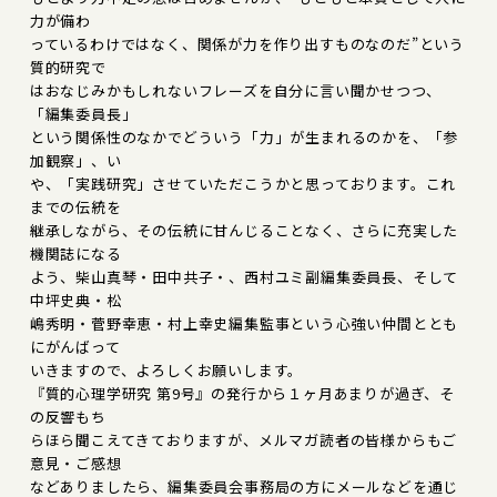
力が備わ
っているわけではなく、関係が力を作り出すものなのだ”という
質的研究で
はおなじみかもしれないフレーズを自分に言い聞かせつつ、
「編集委員長」
という関係性のなかでどういう「力」が生まれるのかを、「参
加観察」、い
や、「実践研究」させていただこうかと思っております。これ
までの伝統を
継承しながら、その伝統に甘んじることなく、さらに充実した
機関誌になる
よう、柴山真琴・田中共子・、西村ユミ副編集委員長、そして
中坪史典・松
嶋秀明・菅野幸恵・村上幸史編集監事という心強い仲間ととも
にがんばって
いきますので、よろしくお願いします。
『質的心理学研究 第9号』の発行から１ヶ月あまりが過ぎ、そ
の反響もち
らほら聞こえてきておりますが、メルマガ読者の皆様からもご
意見・ご感想
などありましたら、編集委員会事務局の方にメールなどを通じ