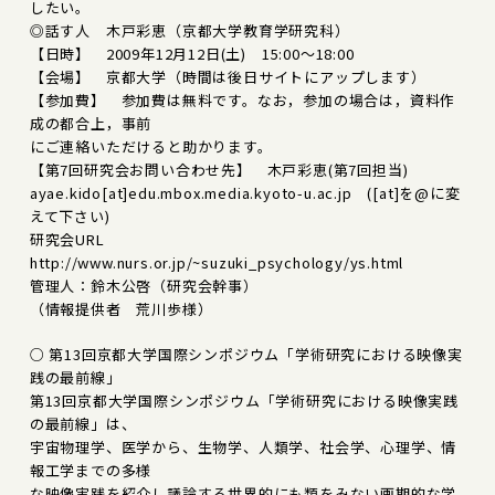
したい。
◎話す人 木戸彩恵（京都大学教育学研究科）
【日時】 2009年12月12日(土) 15:00～18:00
【会場】 京都大学（時間は後日サイトにアップします）
【参加費】 参加費は無料です。なお，参加の場合は，資料作
成の都合上，事前
にご連絡いただけると助かります。
【第7回研究会お問い合わせ先】 木戸彩恵(第7回担当)
ayae.kido[at]edu.mbox.media.kyoto-u.ac.jp ([at]を@に変
えて下さい)
研究会URL
http://www.nurs.or.jp/~suzuki_psychology/ys.html
管理人：鈴木公啓（研究会幹事）
（情報提供者 荒川歩様）
○ 第13回京都大学国際シンポジウム「学術研究における映像実
践の最前線」
第13回京都大学国際シンポジウム「学術研究における映像実践
の最前線」は、
宇宙物理学、医学から、生物学、人類学、社会学、心理学、情
報工学までの多様
な映像実践を紹介し議論する世界的にも類をみない画期的な学