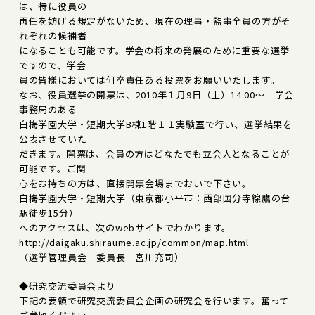
は、特に役員の
再任を妨げる規定がないため、現在の理事・監事全員の方がそ
れぞれの候補者
になることも可能です。学会の将来の発展のために重要な選挙
ですので、学会
員の皆様においては何卒責任ある投票をお願いいたします。
なお、役員選挙の開票は、2010年１月9日（土）14:00～ 学会
事務局のある
白梅学園大学・短期大学B棟1階１１実験室で行い、選挙結果を
公表させていた
だきます。開票は、会員の方はどなたでも立会人となることが
可能です。ご関
心をお持ちの方は、直接開票会場までおいで下さい。
白梅学園大学・短期大学（東京都小平市：西部国分寺線鷹の台
駅徒歩15分）
へのアクセスは、次のwebサイトでわかります。
http://daigaku.shiraume.ac.jp/common/map.html
（選挙管理員会 委員長 宮川充司）
◆研究交流委員会より
下記の要領で研究交流委員会企画の研究会を行います。奮って