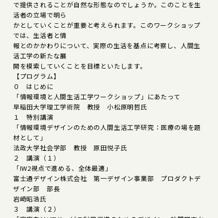
で提供されることが自然な形態なのでしょうか。このことを生
活者の立場で明ら
かとしていくことが重要と考えられます。このワークショップ
では、生活者と情
報とのかかわりについて、実際の生活を基点に考察し、人間生
活工学の新たな展
開を模索していくことを目標といたします。
【プログラム】
０ はじめに
「情報環境と人間生活工学ワークショップ」にあたって
早稲田大学理工学術院 教授 小松原明哲氏
１ 特別講演
「情報環境デザインのための人間生活工学研究：医療の場を題
材として」
法政大学社会学部 教授 原田悦子氏
２ 講演（１）
「IW2視点で進める、全体最適」
富士通デザイン株式会社 第一デザイン事業部 プロダクトデ
ザイン部 部長
岩崎昭浩氏
３ 講演（２）