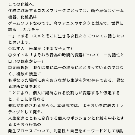
しての化粧へ。
化粧に耽溺するコスメフリークにとっては、顔や身体はゲーム
機器、化粧品は
ゲームソフトなのです。今やアニメやオタクと並んで、世界に
誇る「Jカルチャ
ー」であるコスメとそこに生きる女性たちについてお話したい
と思います。
◇話す人 米澤泉（甲南女子大学）
◎タイトル「よそおう行為の時間的変容について ―対話性と
自己の観点から―」
◎企画趣旨 我々は常に単一の場所にとどまっているのではな
く、複数の幾重に
も重なった場所に身をおきながら生活を営む存在である。異な
る場所に身をおく
ことにより、個人に期待される役割もが変容すると仮定する
と、そこには異なる
発話が期待されるだろう。本研究では、よそおいを広義のナラ
ティヴとして捉え、
人生発達とともに変容する個人のポジションと化粧を中心とす
るよそおう行為の
発生プロセスについて、対話性と自己をキーワードとして検討