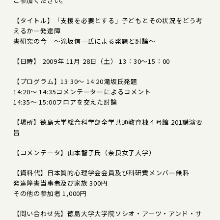
ご参加ください。
【タイトル】「支援を必要とする」子どもとその状況をどう考
えるか―発達障
害研究の今 ～滝坂信一氏による発題と討論～
【日時】 2009年 11月 28日（土） 13：30～15：00
【プログラム】13:30～ 14:20滝坂氏発題
14:20～ 14:35コメンテーターによるコメント
14:35～ 15:00フロアを交えた討論
【場所】徳島大学総合科学部全学共通教育棟４号館 201講演要
旨
【コメンテータ】山本智子氏（奈良女子大学）
【資料代】日本質的心理学会会員及び科研費メンバー無料
発達障害当事者及び家族 300円
その他の参加者 1,000円
【問い合わせ先】徳島大学大学院ソシオ・アーツ・アンド・サ