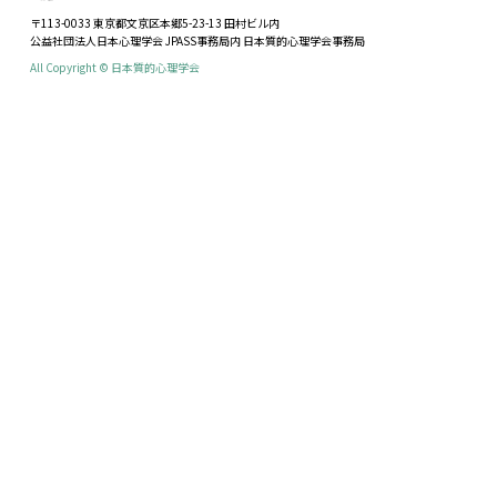
〒113-0033 東京都文京区本郷5-23-13 田村ビル内
公益社団法人日本心理学会 JPASS事務局内 日本質的心理学会事務局
All Copyright © 日本質的心理学会