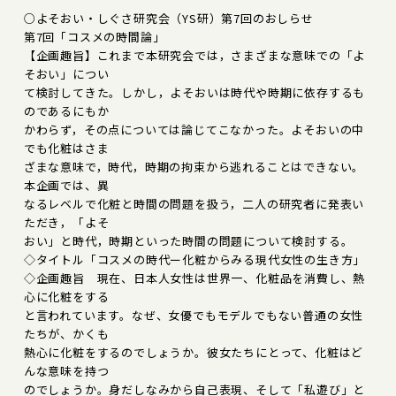
○よそおい・しぐさ研究会（YS研）第7回のおしらせ
第7回「コスメの時間論」
【企画趣旨】これまで本研究会では，さまざまな意味での「よ
そおい」につい
て検討してきた。しかし，よそおいは時代や時期に依存するも
のであるにもか
かわらず，その点については論じてこなかった。よそおいの中
でも化粧はさま
ざまな意味で，時代，時期の拘束から逃れることはできない。
本企画では、異
なるレベルで化粧と時間の問題を扱う，二人の研究者に発表い
ただき，「よそ
おい」と時代，時期といった時間の問題について検討する。
◇タイトル「コスメの時代ー化粧からみる現代女性の生き方」
◇企画趣旨 現在、日本人女性は世界一、化粧品を消費し、熱
心に化粧をする
と言われています。なぜ、女優でもモデルでもない普通の女性
たちが、かくも
熱心に化粧をするのでしょうか。彼女たちにとって、化粧はど
んな意味を持つ
のでしょうか。身だしなみから自己表現、そして「私遊び」と