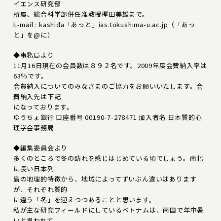
イエンス研究部
所属、総合科学部併任准教授樫田美雄まで。
E-mail : kashida「あっと」ias.tokushima-u.ac.jp（「あっ
と」を@に）
◆事務局より
11月16日現在の会員数は８９２名です。2009年度会費納入率は
63％です。
会費納入についてのみなさまのご協力をお願いいたします。会
費納入先は下記
になっております。
ゆうちょ銀行 口座番号 00190-7-278471 加入者名 日本質的心
理学会事務局
◆編集委員会より
多くのところで冬の訪れを感じはじめている頃でしょう。南北
に長い日本列
島の地理的特徴から、地域によってずいぶん違いはあります
が、それぞれ質的
に違う「冬」を迎えつつあることと思います。
私が主な研究フィールドにしているベトナムは、南国で年中暑
いと思われて