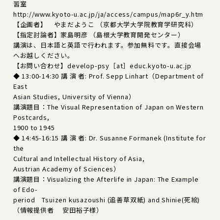
習室
http://www.kyoto-u.ac.jp/ja/access/campus/map6r_y.htm
【企画者】 やまだようこ （京都大学大学院教育学研究科）
【指定討論者】家島明彦 （島根大学教育開発センター）
講演は、日本語と英語で行われます。参加無料です。直接会場
へお越しください。
【お問い合わせ】develop-psy［at］educ.kyoto-u.ac.jp
◆ 13:00-14:30 講 演 者: Prof. Sepp Linhart（Department of
East
Asian Studies, University of Vienna）
講演題目：The Visual Representation of Japan on Western
Postcards,
1900 to 1945
◆ 14:45-16:15 講 演 者: Dr. Susanne Formanek (Institute for
the
Cultural and Intellectual History of Asia,
Austrian Academy of Sciences）
講演題目：Visualizing the Afterlife in Japan: The Example
of Edo-
period Tsuizen kusazoushi (追善草双紙) and Shinie(死絵)
（情報提供者 安田裕子様）