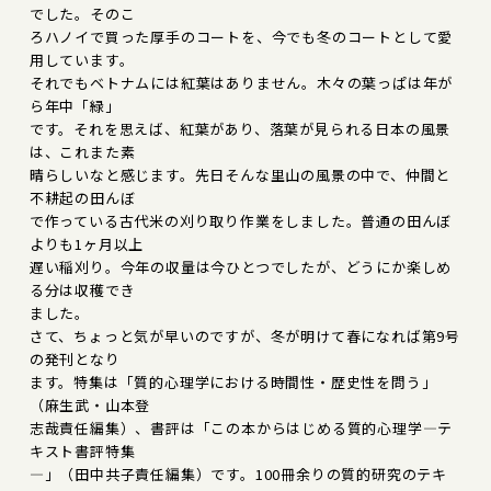
でした。そのこ
ろハノイで買った厚手のコートを、今でも冬のコートとして愛
用しています。
それでもベトナムには紅葉はありません。木々の葉っぱは年が
ら年中「緑」
です。それを思えば、紅葉があり、落葉が見られる日本の風景
は、これまた素
晴らしいなと感じます。先日そんな里山の風景の中で、仲間と
不耕起の田んぼ
で作っている古代米の刈り取り作業をしました。普通の田んぼ
よりも1ヶ月以上
遅い稲刈り。今年の収量は今ひとつでしたが、どうにか楽しめ
る分は収穫でき
ました。
さて、ちょっと気が早いのですが、冬が明けて春になれば第9号
の発刊となり
ます。特集は「質的心理学における時間性・歴史性を問う」
（麻生武・山本登
志哉責任編集）、書評は「この本からはじめる質的心理学―テ
キスト書評特集
―」（田中共子責任編集）です。100冊余りの質的研究のテキ