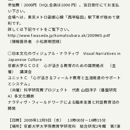
参加費：2000円（HQL会員は1000 円）。当日受付にてお支払
い下さい。
会場へは、東京メトロ副都心線「西早稲田」駅下車が極めて便
利です。
詳しくは下記サイトをご覧下さい。
http://www.f.waseda.jp/komatsubara.ak/2009WS.pdf
（情報提供者 小松原明哲様）
○日本文化のヴィジュアル・ナラティヴ Visual Narratives in
Japanese Culture
京都大学ＧＣＯＥ 心が活きる教育のための国際拠点 （主
催） 講演会
ユニットＣ 「心が活きるフィールド教育と生涯発達のサポート
とシステム」
（共催）科学研究費プロジェクト 代表 山田洋子（基盤研究
A）多文化横断
ナラティヴ・フィールドワークによる臨床支援と対話教育法の
開発
【日時】2009年12月9日（水） 13時00分－16時15分
【場所】京都大学大学院教育学研究科 総合研究2号館 第7演