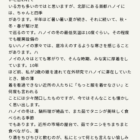
いる方も多いのではと思いますが、北部にある首都ハノイに
は、ちゃんと四季
があります。半年ほど暑い暑い夏が続き、それに続いて、秋・
冬・春が駆け足
で巡るのです。ハノイの冬の最低気温は10度ぐらい。その程度
でも暖房設備の
ないハノイの家々では、底冷えのするような寒さを感じること
があります。ハ
ノイの人々はとても寒がりで、そんな時期、みな実に厚着をし
ています。10年
ほど前、私が2歳の娘を連れて在外研究でハノイに滞在していた
とき、娘の薄
着を看過できない近所の人たちに「もっと服を着せなさい」と
何度も言われる
ことには少々閉口したものですが、今ではそんなことも懐かし
く思い出します。
ハノイの冬は、鍋料理が絶品で、また茹でタニシが美味しく食
べられる季節
でもあります。近所の市場の屋台で、茹でタニシをちまちまと
食べながら、濁
り酒をちびちびと飲むのが、私にとって何とも言えない愉しみ