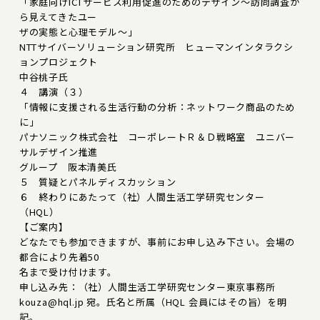
「家庭向けICTサービス利用促進のためのデザイン～訪問調査か
ら見えてきたユー
ザの実態と心理モデル～」
NTTサイバーソリューション研究所 ヒューマンインタラクシ
ョンプロジェクト
中谷桃子氏
４ 講演（３）
「情報に支援される生活行動の分析：ネットワーク商品のため
に」
パナソニック株式会社 コーポレートＲ＆Ｄ戦略室 ユニバー
サルデザイン推進
グループ 阪本清美氏
５ 質疑とパネルディスカッション
６ 終わりにあたって（社）人間生活工学研究センター
（HQL）
【ご案内】
どなたでも参加できますが、事前にお申し込み下さい。会場の
都合により先着50
名まで受け付けます。
申し込み先：（社）人間生活工学研究センター東京事務所
kouza@hql.jp 宛。氏名と所属（HQL 会員にはその旨）を明
記。