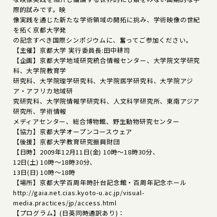
際的試みです。映
像実践を通じた新たな学術領域の開拓に挑み、学術映像の世紀
を拓く京都大学発
の記念すべき国際シンポジウムに、奮ってご参加ください。
【主催】京都大学 実行委員長:田中耕司
【企画】京都大学地域研究統合情報センター、大学院文学研究
科、大学院教育学
研究科、大学院理学研究科、大学院医学研究科、大学院アジ
ア・アフリカ地域研
究研究科、大学院情報学研究科、人文科学研究所、東南アジア
研究所、学術情報
メディアセンター、総合博物館、野生動物研究センター
【協力】京都大学オープンコースウェア
【後援】京都大学教育研究振興財団
【日時】2009年12月11日(金) 10時～18時30分、
12日(土) 10時～18時30分、
13日(日) 10時～18時
【場所】京都大学百周年時計台記念館・百周年記念ホール
http://gaia.net.cias.kyoto-u.ac.jp/visual-
media.practices/jp/access.html
【プログラム】(日英同時通訳あり)：